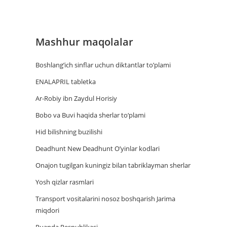
Mashhur maqolalar
Boshlang’ich sinflar uchun diktantlar to’plami
ENALAPRIL tabletka
Ar-Robiy ibn Zaydul Horisiy
Bobo va Buvi haqida sherlar to‘plami
Hid bilishning buzilishi
Deadhunt New Deadhunt O’yinlar kodlari
Onajon tugilgan kuningiz bilan tabriklayman sherlar
Yosh qizlar rasmlari
Trаnsport vositаlаrini nosoz boshqаrish Jаrimа
miqdori