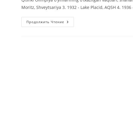
Moritz, Shveytsariya 3. 1932 - Lake Placid, AQSH 4. 19
Qishki
Продолжить Чтение
Olimpiya
O’yinlarining
O’tkazilgan
Vaqtlari,
Shahar
Va
Davlatlar
Ro’yhati: