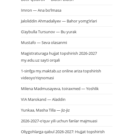
Imron — Ana bo’lmasa
Jaloliddin Ahmadaliyev — Bahor yomg’irlari
G’aybulla Tursunov — Bu yurak
Mustafo — Seva olasanmi
Magistraturaga hujjat topshirish 2026-2027
my.edu.uz sayti orqali
1-sinfga my.maktab.uz online ariza topshirish
videoyo’riqnomasi
Milena Madmusayeva, toiraxmed — Yoshlik
VIA Marokand — Aladdin
Yunkaa, Masha Tilla — Jiz-jiz
2026-2027-o’quv yili uchun fanlar majmuasi
Oliygohlarga qabul 2026-2027: Hujjat topshirish