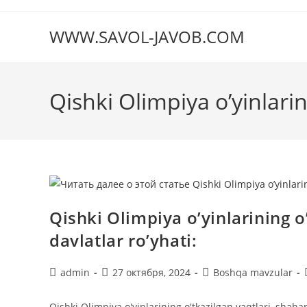
Перейти
к
WWW.SAVOL-JAVOB.COM
содержимому
Qishki Olimpiya o’yinlarin
Qishki Olimpiya o’yinlarining o
davlatlar ro’yhati:
Автор
Запись
Рубрика
admin
27 октября, 2024
Boshqa mavzular
записи:
опубликована:
записи:
Qishki Olimpiya o'yinlarining o'tkazilgan vaqtlari, shahar