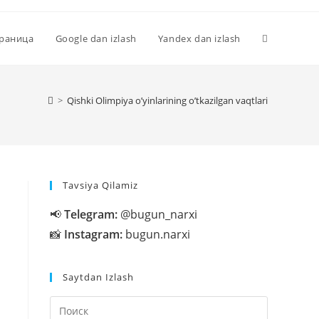
Переключи
траница
Google dan izlash
Yandex dan izlash
поиск
>
Qishki Olimpiya o’yinlarining o’tkazilgan vaqtlari
по
Tavsiya Qilamiz
веб-
📢
Telegram:
@bugun_narxi
📸
Instagram:
bugun.narxi
сайту
Saytdan Izlash
Нажмите