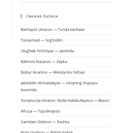
клавишу
Escape,
Свежие Записи
чтобы
закрыть
Barhayot Umarov — Tunda kechalar
панель
поиска.
Toiraxmed — Sog’indim
Ulug’bek Yo’lchiyev — Janimda
Bahrom Nazarov — Zayka
Bobur Ikramov — Menda bor bittasi
Jaloliddin Ahmadaliyev — Ishqning chayqov
bozorida
Yorqinxo’ja Umarov, Noila Habibullayeva — Bezori
Afruza — Topolmaysiz
Xamdam Sobirov — Peshta
Botir Qodirov — Bidish-bidish