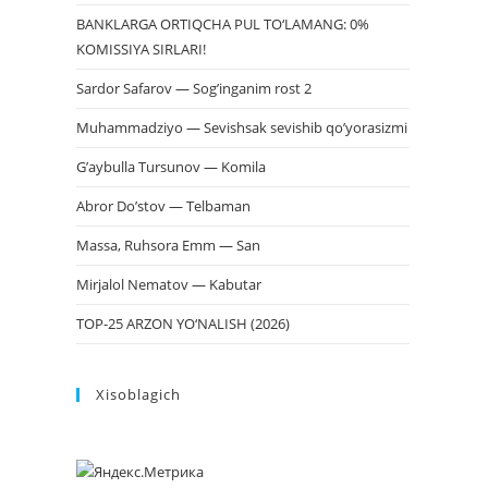
BANKLARGA ORTIQCHA PUL TO‘LAMANG: 0%
KOMISSIYA SIRLARI!
Sardor Safarov — Sog’inganim rost 2
Muhammadziyo — Sevishsak sevishib qo’yorasizmi
G’aybulla Tursunov — Komila
Abror Do’stov — Telbaman
Massa, Ruhsora Emm — San
Mirjalol Nematov — Kabutar
TOP-25 ARZON YO‘NALISH (2026)
Xisoblagich