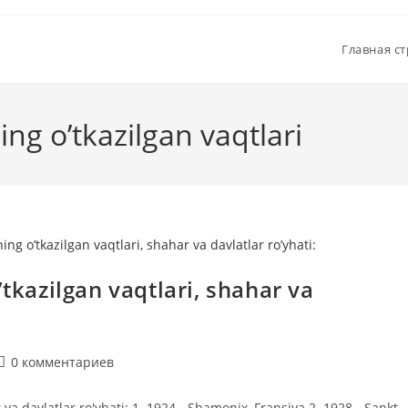
Главная с
ing o’tkazilgan vaqtlari
’tkazilgan vaqtlari, shahar va
Комментарии
0 комментариев
к
записи:
 va davlatlar ro'yhati: 1. 1924 - Shamonix, Fransiya 2. 1928 - Sankt-