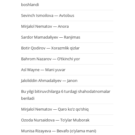
boshlandi
Sevinch Ismoilova — Avtobus
Mirjalol Nematov — Anora
Sardor Mamadaliyev — Ranjimas
Botir Qodirov — Xorazmlik qizlar
Bahrom Nazarov — O’tkinchi yor
Asl Wayne — Mani yuvar
Jaloliddin Ahmadaliyev — Janon
Bu yilgi bitiruvchilarga 6 turdagi shahodatnomalar
beriladi
Mirjalol Nematov — Qaro ko’z qo’shiq
Ozoda Nursaidova — To’ylar Muborak
Munisa Rizayeva — Bevafo (o’ylama mani)