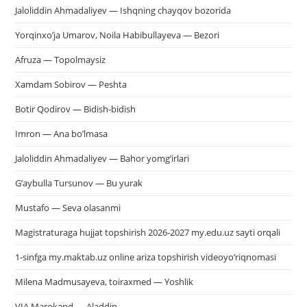
Jaloliddin Ahmadaliyev — Ishqning chayqov bozorida
Yorqinxo’ja Umarov, Noila Habibullayeva — Bezori
Afruza — Topolmaysiz
Xamdam Sobirov — Peshta
Botir Qodirov — Bidish-bidish
Imron — Ana bo’lmasa
Jaloliddin Ahmadaliyev — Bahor yomg’irlari
G’aybulla Tursunov — Bu yurak
Mustafo — Seva olasanmi
Magistraturaga hujjat topshirish 2026-2027 my.edu.uz sayti orqali
1-sinfga my.maktab.uz online ariza topshirish videoyo’riqnomasi
Milena Madmusayeva, toiraxmed — Yoshlik
VIA Marokand — Aladdin