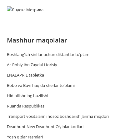
Mashhur maqolalar
Boshlang’ich sinflar uchun diktantlar to’plami
Ar-Robiy ibn Zaydul Horisiy
ENALAPRIL tabletka
Bobo va Buvi haqida sherlar to‘plami
Hid bilishning buzilishi
Ruanda Respublikasi
Trаnsport vositаlаrini nosoz boshqаrish Jаrimа miqdori
Deadhunt New Deadhunt O’yinlar kodlari
Yosh qizlar rasmlari