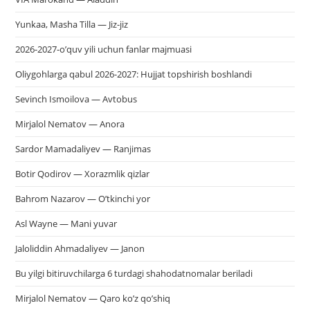
Yunkaa, Masha Tilla — Jiz-jiz
2026-2027-o’quv yili uchun fanlar majmuasi
Oliygohlarga qabul 2026-2027: Hujjat topshirish boshlandi
Sevinch Ismoilova — Avtobus
Mirjalol Nematov — Anora
Sardor Mamadaliyev — Ranjimas
Botir Qodirov — Xorazmlik qizlar
Bahrom Nazarov — O’tkinchi yor
Asl Wayne — Mani yuvar
Jaloliddin Ahmadaliyev — Janon
Bu yilgi bitiruvchilarga 6 turdagi shahodatnomalar beriladi
Mirjalol Nematov — Qaro ko’z qo’shiq