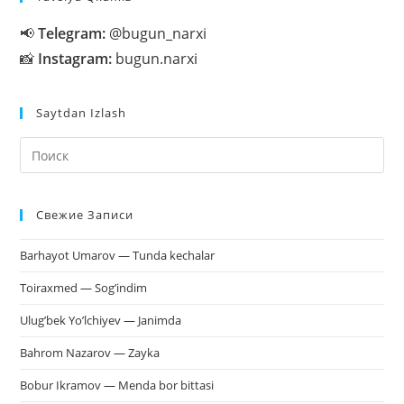
Qutilar
Tayyorlash.
📢
Telegram:
@bugun_narxi
📸
Instagram:
bugun.narxi
Saytdan Izlash
На
кл
Esc
Свежие Записи
чт
за
Barhayot Umarov — Tunda kechalar
па
пои
Toiraxmed — Sog’indim
Ulug’bek Yo’lchiyev — Janimda
Bahrom Nazarov — Zayka
Bobur Ikramov — Menda bor bittasi