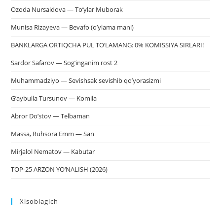
Ozoda Nursaidova — To’ylar Muborak
Munisa Rizayeva — Bevafo (o’ylama mani)
BANKLARGA ORTIQCHA PUL TO‘LAMANG: 0% KOMISSIYA SIRLARI!
Sardor Safarov — Sog’inganim rost 2
Muhammadziyo — Sevishsak sevishib qo’yorasizmi
G’aybulla Tursunov — Komila
Abror Do’stov — Telbaman
Massa, Ruhsora Emm — San
Mirjalol Nematov — Kabutar
TOP-25 ARZON YO‘NALISH (2026)
Xisoblagich