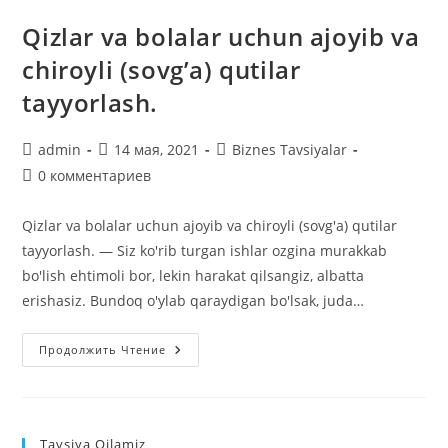
Qizlar va bolalar uchun ajoyib va
chiroyli (sovg’a) qutilar
tayyorlash.
Автор
Запись
Рубрика
admin
14 мая, 2021
Biznes Tavsiyalar
записи:
опубликована:
записи:
Комментарии
0 комментариев
к
записи:
Qizlar va bolalar uchun ajoyib va chiroyli (sovg'a) qutilar
tayyorlash. ― Siz ko'rib turgan ishlar ozgina murakkab
bo'lish ehtimoli bor, lekin harakat qilsangiz, albatta
erishasiz. Bundoq o'ylab qaraydigan bo'lsak, juda…
Qizlar
Продолжить Чтение
Va
Bolalar
Uchun
Ajoyib
Va
Chiroyli
Tavsiya Qilamiz
(sovg’a)