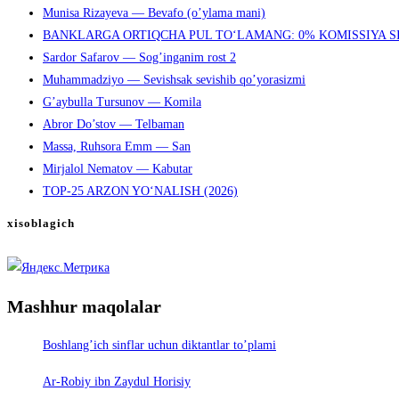
Munisa Rizayeva — Bevafo (o’ylama mani)
BANKLARGA ORTIQCHA PUL TO‘LAMANG: 0% KOMISSIYA S
Sardor Safarov — Sog’inganim rost 2
Muhammadziyo — Sevishsak sevishib qo’yorasizmi
G’aybulla Tursunov — Komila
Abror Do’stov — Telbaman
Massa, Ruhsora Emm — San
Mirjalol Nematov — Kabutar
TOP-25 ARZON YO‘NALISH (2026)
xisoblagich
Mashhur maqolalar
Boshlang’ich sinflar uchun diktantlar to’plami
Ar-Robiy ibn Zaydul Horisiy