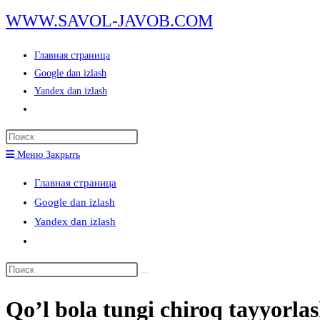
Перейти
WWW.SAVOL-JAVOB.COM
к
содержимому
Главная страница
Google dan izlash
Yandex dan izlash
Переключить
поиск
Нажмите
по
клавишу
Меню
Закрыть
веб-
Escape,
сайту
Главная страница
чтобы
Google dan izlash
закрыть
Yandex dan izlash
панель
Переключить
поиска.
поиск
Поиск
по
на
веб-
Qo’l bola tungi chiroq tayyorlas
сайте
сайту