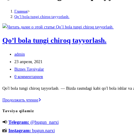
Главная
>
Qo’l bola tungi chiroq tayyorlash.
Qo’l bola tungi chiroq tayyorlash.
Автор
admin
записи:
Запись
23 апреля, 2021
опубликована:
Рубрика
Biznes Tavsiyalar
записи:
Комментарии
0 комментариев
к
Qo'l bola tungi chiroq tayyorlash. ― Bizda rasmdagi kabi qo'l bola ishlar va
записи:
Qo’l
Продолжить чтение
bola
Tavsiya qilamiz
tungi
📢
Telegram:
@bugun_narxi
chiroq
tayyorlash.
📸
Instagram:
bugun.narxi