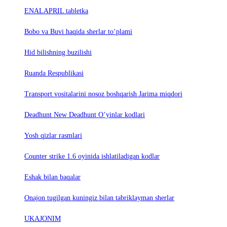
ENALAPRIL tabletka
Bobo va Buvi haqida sherlar to‘plami
Hid bilishning buzilishi
Ruanda Respublikasi
Trаnsport vositаlаrini nosoz boshqаrish Jаrimа miqdori
Deadhunt New Deadhunt O’yinlar kodlari
Yosh qizlar rasmlari
Counter strike 1.6 oyinida ishlatiladigan kodlar
Eshak bilan baqalar
Onajon tugilgan kuningiz bilan tabriklayman sherlar
UKAJONIM