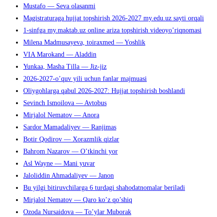
Mustafo — Seva olasanmi
Magistraturaga hujjat topshirish 2026-2027 my.edu.uz sayti orqali
1-sinfga my.maktab.uz online ariza topshirish videoyo’riqnomasi
Milena Madmusayeva, toiraxmed — Yoshlik
VIA Marokand — Aladdin
Yunkaa, Masha Tilla — Jiz-jiz
2026-2027-o’quv yili uchun fanlar majmuasi
Oliygohlarga qabul 2026-2027: Hujjat topshirish boshlandi
Sevinch Ismoilova — Avtobus
Mirjalol Nematov — Anora
Sardor Mamadaliyev — Ranjimas
Botir Qodirov — Xorazmlik qizlar
Bahrom Nazarov — O’tkinchi yor
Asl Wayne — Mani yuvar
Jaloliddin Ahmadaliyev — Janon
Bu yilgi bitiruvchilarga 6 turdagi shahodatnomalar beriladi
Mirjalol Nematov — Qaro ko’z qo’shiq
Ozoda Nursaidova — To’ylar Muborak