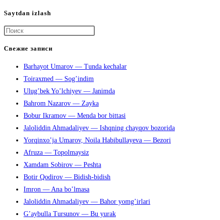
Saytdan izlash
Нажмите
клавишу
Свежие записи
Escape,
Barhayot Umarov — Tunda kechalar
чтобы
Toiraxmed — Sog’indim
закрыть
Ulug’bek Yo’lchiyev — Janimda
панель
Bahrom Nazarov — Zayka
поиска.
Bobur Ikramov — Menda bor bittasi
Jaloliddin Ahmadaliyev — Ishqning chayqov bozorida
Yorqinxo’ja Umarov, Noila Habibullayeva — Bezori
Afruza — Topolmaysiz
Xamdam Sobirov — Peshta
Botir Qodirov — Bidish-bidish
Imron — Ana bo’lmasa
Jaloliddin Ahmadaliyev — Bahor yomg’irlari
G’aybulla Tursunov — Bu yurak