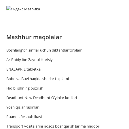
Mashhur maqolalar
Boshlang’ich sinflar uchun diktantlar to’plami
Ar-Robiy ibn Zaydul Horisiy
ENALAPRIL tabletka
Bobo va Buvi haqida sherlar to‘plami
Hid bilishning buzilishi
Deadhunt New Deadhunt O’yinlar kodlari
Yosh qizlar rasmlari
Ruanda Respublikasi
Trаnsport vositаlаrini nosoz boshqаrish Jаrimа miqdori