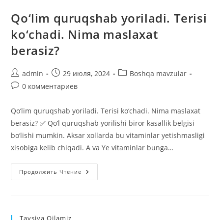
Qo‘lim quruqshab yoriladi. Terisi
ko‘chadi. Nima maslaxat
berasiz?
Автор
Запись
Рубрика
admin
29 июля, 2024
Boshqa mavzular
записи:
опубликована:
записи:
Комментарии
0 комментариев
к
записи:
Qo‘lim quruqshab yoriladi. Terisi ko‘chadi. Nima maslaxat
berasiz? ✅ Qo‘l quruqshab yorilishi biror kasallik belgisi
bo‘lishi mumkin. Aksar xollarda bu vitaminlar yetishmasligi
xisobiga kelib chiqadi. A va Ye vitaminlar bunga…
Qo‘lim
Продолжить Чтение
Quruqshab
Yoriladi.
Terisi
Ko‘chadi.
Nima
Maslaxat
Tavsiya Qilamiz
Berasiz?