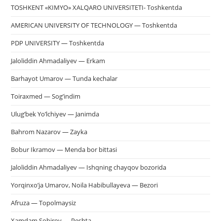
TOSHKENT «KIMYO» XALQARO UNIVERSITETI- Toshkentda
AMERICAN UNIVERSITY OF TECHNOLOGY — Toshkentda
PDP UNIVERSITY — Toshkentda
Jaloliddin Ahmadaliyev — Erkam
Barhayot Umarov — Tunda kechalar
Toiraxmed — Sog’indim
Ulug’bek Yo’lchiyev — Janimda
Bahrom Nazarov — Zayka
Bobur Ikramov — Menda bor bittasi
Jaloliddin Ahmadaliyev — Ishqning chayqov bozorida
Yorqinxo’ja Umarov, Noila Habibullayeva — Bezori
Afruza — Topolmaysiz
Xamdam Sobirov — Peshta