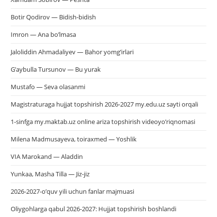
Botir Qodirov — Bidish-bidish
Imron — Ana bo’lmasa
Jaloliddin Ahmadaliyev — Bahor yomg’irlari
G’aybulla Tursunov — Bu yurak
Mustafo — Seva olasanmi
Magistraturaga hujjat topshirish 2026-2027 my.edu.uz sayti orqali
1-sinfga my.maktab.uz online ariza topshirish videoyo’riqnomasi
Milena Madmusayeva, toiraxmed — Yoshlik
VIA Marokand — Aladdin
Yunkaa, Masha Tilla — Jiz-jiz
2026-2027-o’quv yili uchun fanlar majmuasi
Oliygohlarga qabul 2026-2027: Hujjat topshirish boshlandi