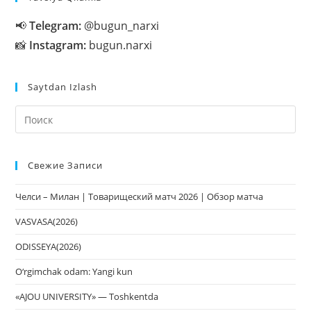
📢
Telegram:
@bugun_narxi
📸
Instagram:
bugun.narxi
Saytdan Izlash
На
кл
Esc
Свежие Записи
чт
за
Челси – Милан | Товарищеский матч 2026 | Обзор матча
па
пои
VASVASA(2026)
ODISSEYA(2026)
O‘rgimchak odam: Yangi kun
«AJOU UNIVERSITY» — Toshkentda