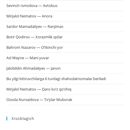
Sevinch Ismoilova — Avtobus
Mirjalol Nematov — Anora
Sardor Mamadaliyev — Ranjimas
Botir Qodirov — Xorazmlik qizlar
Bahrom Nazarov — O’tkinchi yor
Asl Wayne — Mani yuvar
Jaloliddin Ahmadaliyev — Janon
Bu yilgi bitiruvchilarga 6 turdagi shahodatnomalar beriladi
Mirjalol Nematov — Qaro ko’z qo’shiq
Ozoda Nursaidova — To’ylar Muborak
Xisoblagich