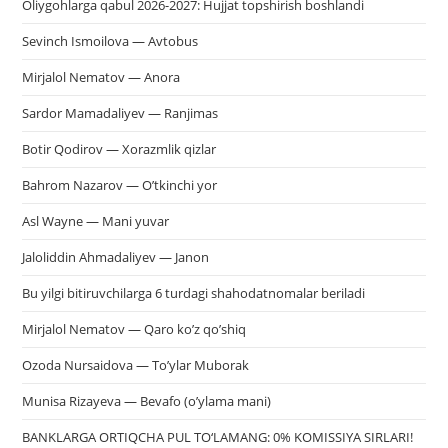
Oliygohlarga qabul 2026-2027: Hujjat topshirish boshlandi
Sevinch Ismoilova — Avtobus
Mirjalol Nematov — Anora
Sardor Mamadaliyev — Ranjimas
Botir Qodirov — Xorazmlik qizlar
Bahrom Nazarov — O’tkinchi yor
Asl Wayne — Mani yuvar
Jaloliddin Ahmadaliyev — Janon
Bu yilgi bitiruvchilarga 6 turdagi shahodatnomalar beriladi
Mirjalol Nematov — Qaro ko’z qo’shiq
Ozoda Nursaidova — To’ylar Muborak
Munisa Rizayeva — Bevafo (o’ylama mani)
BANKLARGA ORTIQCHA PUL TO‘LAMANG: 0% KOMISSIYA SIRLARI!