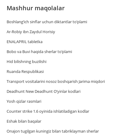
Mashhur maqolalar
Boshlang’ich sinflar uchun diktantlar to’plami
Ar-Robiy ibn Zaydul Horisiy
ENALAPRIL tabletka
Bobo va Buvi haqida sherlar to‘plami
Hid bilishning buzilishi
Ruanda Respublikasi
Trаnsport vositаlаrini nosoz boshqаrish Jаrimа miqdori
Deadhunt New Deadhunt O’yinlar kodlari
Yosh qizlar rasmlari
Counter strike 1.6 oyinida ishlatiladigan kodlar
Eshak bilan baqalar
Onajon tugilgan kuningiz bilan tabriklayman sherlar