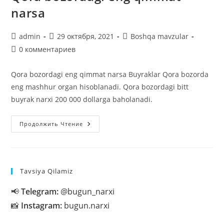
narsa
Автор
Запись
Рубрика
admin
29 октября, 2021
Boshqa mavzular
записи:
опубликована:
записи:
Комментарии
0 комментариев
к
записи:
Qora bozordagi eng qimmat narsa Buyraklar Qora bozorda
eng mashhur organ hisoblanadi. Qora bozordagi bitt
buyrak narxi 200 000 dollarga baholanadi.
Qora
Продолжить Чтение
Bozordagi
Eng
Qimmat
Narsa
Tavsiya Qilamiz
📢
Telegram:
@bugun_narxi
📸
Instagram:
bugun.narxi