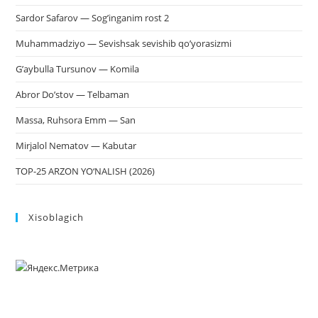
Sardor Safarov — Sog’inganim rost 2
Muhammadziyo — Sevishsak sevishib qo’yorasizmi
G’aybulla Tursunov — Komila
Abror Do’stov — Telbaman
Massa, Ruhsora Emm — San
Mirjalol Nematov — Kabutar
TOP-25 ARZON YO‘NALISH (2026)
Xisoblagich