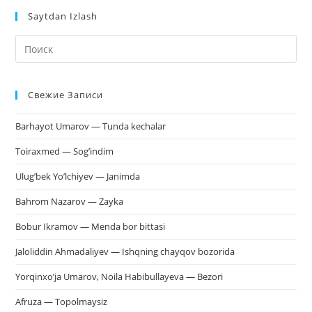
Saytdan Izlash
На
кл
Esc
Свежие Записи
чт
за
Barhayot Umarov — Tunda kechalar
па
пои
Toiraxmed — Sog’indim
Ulug’bek Yo’lchiyev — Janimda
Bahrom Nazarov — Zayka
Bobur Ikramov — Menda bor bittasi
Jaloliddin Ahmadaliyev — Ishqning chayqov bozorida
Yorqinxo’ja Umarov, Noila Habibullayeva — Bezori
Afruza — Topolmaysiz