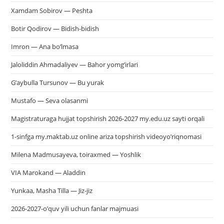
Xamdam Sobirov — Peshta
Botir Qodirov — Bidish-bidish
Imron — Ana bo’lmasa
Jaloliddin Ahmadaliyev — Bahor yomg’irlari
G’aybulla Tursunov — Bu yurak
Mustafo — Seva olasanmi
Magistraturaga hujjat topshirish 2026-2027 my.edu.uz sayti orqali
1-sinfga my.maktab.uz online ariza topshirish videoyo’riqnomasi
Milena Madmusayeva, toiraxmed — Yoshlik
VIA Marokand — Aladdin
Yunkaa, Masha Tilla — Jiz-jiz
2026-2027-o’quv yili uchun fanlar majmuasi