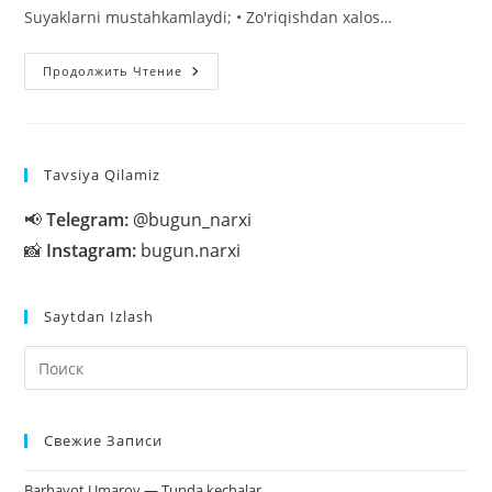
Suyaklarni mustahkamlaydi; • Zo'riqishdan xalos…
Qora
Продолжить Чтение
Choy
Haqida
Siz
Bilgan
Va
Bilmagan
Tavsiya Qilamiz
8
Fakt.
📢
Telegram:
@bugun_narxi
📸
Instagram:
bugun.narxi
Saytdan Izlash
На
кл
Esc
Свежие Записи
чт
за
Barhayot Umarov — Tunda kechalar