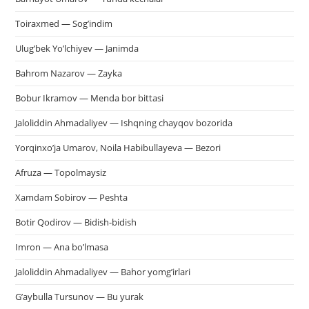
па
пои
Toiraxmed — Sog’indim
Ulug’bek Yo’lchiyev — Janimda
Bahrom Nazarov — Zayka
Bobur Ikramov — Menda bor bittasi
Jaloliddin Ahmadaliyev — Ishqning chayqov bozorida
Yorqinxo’ja Umarov, Noila Habibullayeva — Bezori
Afruza — Topolmaysiz
Xamdam Sobirov — Peshta
Botir Qodirov — Bidish-bidish
Imron — Ana bo’lmasa
Jaloliddin Ahmadaliyev — Bahor yomg’irlari
G’aybulla Tursunov — Bu yurak