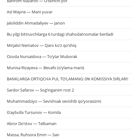
Bahrom Nazarov — O’tkinchi yor
Asl Wayne — Mani yuvar
Jaloliddin Ahmadaliyev — Janon
Bu yilgi bitiruvchilarga 6 turdagi shahodatnomalar beriladi
Mirjalol Nematov — Qaro ko’z qo’shiq
Ozoda Nursaidova — To’ylar Muborak
Munisa Rizayeva — Bevafo (o’ylama mani)
BANKLARGA ORTIQCHA PUL TO‘LAMANG: 0% KOMISSIYA SIRLARI!
Sardor Safarov — Sog’inganim rost 2
Muhammadziyo — Sevishsak sevishib qo’yorasizmi
G’aybulla Tursunov — Komila
Abror Do’stov — Telbaman
Massa, Ruhsora Emm — San