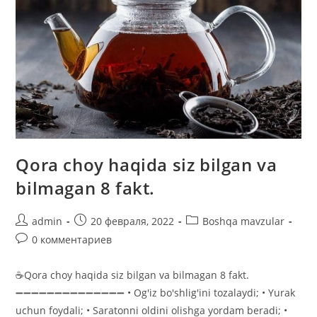
Qora choy haqida siz bilgan va
bilmagan 8 fakt.
Автор
Запись
Рубрика
admin
20 февраля, 2022
Boshqa mavzular
записи:
опубликована:
записи:
Комментарии
0 комментариев
к
записи:
☕️Qora choy haqida siz bilgan va bilmagan 8 fakt.
➖➖➖➖➖➖➖➖➖➖➖➖➖➖ • Og'iz bo'shlig'ini tozalaydi; • Yurak
uchun foydali; • Saratonni oldini olishga yordam beradi; •