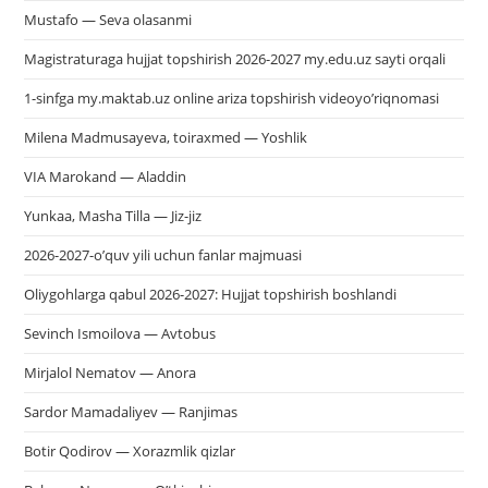
Mustafo — Seva olasanmi
Magistraturaga hujjat topshirish 2026-2027 my.edu.uz sayti orqali
1-sinfga my.maktab.uz online ariza topshirish videoyo’riqnomasi
Milena Madmusayeva, toiraxmed — Yoshlik
VIA Marokand — Aladdin
Yunkaa, Masha Tilla — Jiz-jiz
2026-2027-o’quv yili uchun fanlar majmuasi
Oliygohlarga qabul 2026-2027: Hujjat topshirish boshlandi
Sevinch Ismoilova — Avtobus
Mirjalol Nematov — Anora
Sardor Mamadaliyev — Ranjimas
Botir Qodirov — Xorazmlik qizlar