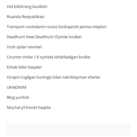
Hid bilishning buzilishi
Ruanda Respublikasi
Trаnsport vositаlаrini nosoz boshqаrish Jаrimа miqdori
Deadhunt New Deadhunt O’yinlar kodlari
Yosh qizlar rasmlari
Counter strike 1.6 oyinida ishlatiladigan kodlar
Eshak bilan baqalar
Onajon tugilgan kuningiz bilan tabriklayman sherlar
UKAJONIM
Blog yuritish
Muchal yil hisobi haqida