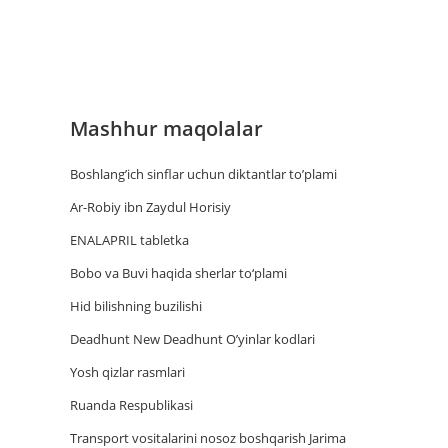
Mashhur maqolalar
Boshlang’ich sinflar uchun diktantlar to’plami
Ar-Robiy ibn Zaydul Horisiy
ENALAPRIL tabletka
Bobo va Buvi haqida sherlar to‘plami
Hid bilishning buzilishi
Deadhunt New Deadhunt O’yinlar kodlari
Yosh qizlar rasmlari
Ruanda Respublikasi
Trаnsport vositаlаrini nosoz boshqаrish Jаrimа