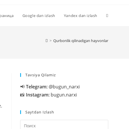
Переключи
траница
Google dan izlash
Yandex dan izlash
поиск
>
Qurbonlik qilinadigan hayvonlar
по
Tavsiya Qilamiz
веб-
📢
Telegram:
@bugun_narxi
📸
Instagram:
bugun.narxi
сайту
z,
Saytdan Izlash
Нажмите