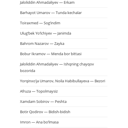
Jaloliddin Ahmadaliyev — Erkam
Barhayot Umarov — Tunda kechalar
Toiraxmed — Sog’indim
Ulug’bek Yo’lchiyev — Janimda
Bahrom Nazarov — Zayka
Bobur Ikramov — Menda bor bittasi
Jaloliddin Ahmadaliyev — Ishqning chayqov
bozorida
Yorqinxo’ja Umarov, Noila Habibullayeva — Bezori
Afruza — Topolmaysiz
Xamdam Sobirov — Peshta
Botir Qodirov — Bidish-bidish
Imron — Ana bo’lmasa