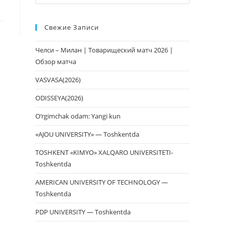
клавишу
Escape,
Свежие Записи
чтобы
закрыть
Челси – Милан | Товарищеский матч 2026 |
панель
Обзор матча
поиска.
VASVASA(2026)
ODISSEYA(2026)
O‘rgimchak odam: Yangi kun
«AJOU UNIVERSITY» — Toshkentda
TOSHKENT «KIMYO» XALQARO UNIVERSITETI-
Toshkentda
AMERICAN UNIVERSITY OF TECHNOLOGY —
Toshkentda
PDP UNIVERSITY — Toshkentda