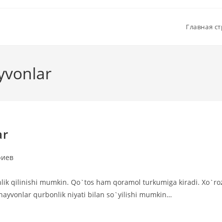
Главная с
yvonlar
ar
риев
lik qilinishi mumkin. Qo`tos ham qoramol turkumiga kiradi. Xo`ro
 hayvonlar qurbonlik niyati bilan so`yilishi mumkin…