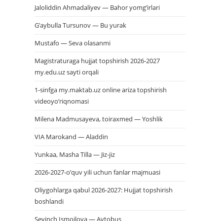
Jaloliddin Ahmadaliyev — Bahor yomg’irlari
G’aybulla Tursunov — Bu yurak
Mustafo — Seva olasanmi
Magistraturaga hujjat topshirish 2026-2027
my.edu.uz sayti orqali
1-sinfga my.maktab.uz online ariza topshirish
videoyo’riqnomasi
Milena Madmusayeva, toiraxmed — Yoshlik
VIA Marokand — Aladdin
Yunkaa, Masha Tilla — Jiz-jiz
2026-2027-o’quv yili uchun fanlar majmuasi
Oliygohlarga qabul 2026-2027: Hujjat topshirish
boshlandi
Sevinch Ismoilova — Avtobus