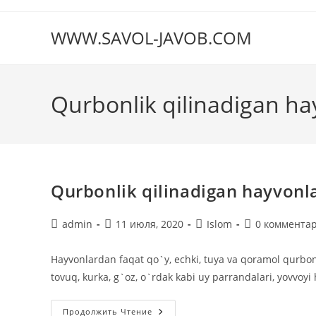
Перейти
к
WWW.SAVOL-JAVOB.COM
содержимому
Qurbonlik qilinadigan ha
Qurbonlik qilinadigan hayvonl
Автор
Запись
Рубрика
Комментарии
admin
11 июля, 2020
Islom
0 коммента
записи:
опубликована:
записи:
к
записи:
Hayvonlardan faqat qo`y, echki, tuya va qoramol qurbon
tovuq, kurka, g`oz, o`rdak kabi uy parrandalari, yovvoyi
Qurbonlik
Продолжить Чтение