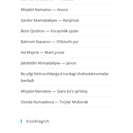
Mirjalol Nematov — Anora
Sardor Mamadaliyev — Ranjimas
Botir Qodirov — Xorazmlik qizlar
Bahrom Nazarov — O’tkinchi yor
Asl Wayne — Mani yuvar
Jaloliddin Ahmadaliyev — Janon
Bu yilgi bitiruvchilarga 6 turdagi shahodatnomalar
beriladi
Mirjalol Nematov — Qaro ko’z qo’shiq
Ozoda Nursaidova — To’ylar Muborak
Xisoblagich