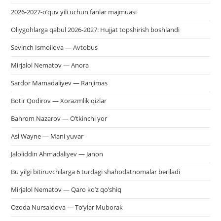
2026-2027-o’quv yili uchun fanlar majmuasi
Oliygohlarga qabul 2026-2027: Hujjat topshirish boshlandi
Sevinch Ismoilova — Avtobus
Mirjalol Nematov — Anora
Sardor Mamadaliyev — Ranjimas
Botir Qodirov — Xorazmlik qizlar
Bahrom Nazarov — O’tkinchi yor
Asl Wayne — Mani yuvar
Jaloliddin Ahmadaliyev — Janon
Bu yilgi bitiruvchilarga 6 turdagi shahodatnomalar beriladi
Mirjalol Nematov — Qaro ko’z qo’shiq
Ozoda Nursaidova — To’ylar Muborak