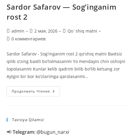
Sardor Safarov — Sog’inganim
rost 2
Автор
Запись
Рубрика
admin
2 мая, 2026
Qo`shiq matni
записи:
опубликована:
записи:
Комментарии
0 комментариев
к
записи:
Sardor Safarov - Sog'inganim rost 2 qo'shiq matni Baxtsiz
qilib o'zing baxtli bo'lolmasanmi Yo mendayin chin oshiqni
topolasanmi Kunlar kelib qadrim bilib bo'lib kelsang zor
Aytgin bir bor ko'zlarimga qarolasanmi…
Sardor
Продолжить Чтение
Safarov
—
Sog’inganim
Rost
2
Tavsiya Qilamiz
📢
Telegram:
@bugun_narxi