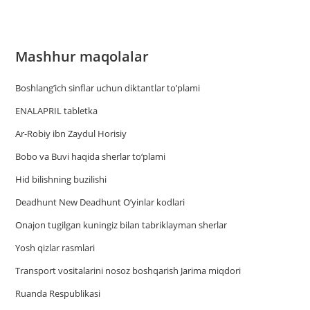
Mashhur maqolalar
Boshlang’ich sinflar uchun diktantlar to’plami
ENALAPRIL tabletka
Ar-Robiy ibn Zaydul Horisiy
Bobo va Buvi haqida sherlar to‘plami
Hid bilishning buzilishi
Deadhunt New Deadhunt O’yinlar kodlari
Onajon tugilgan kuningiz bilan tabriklayman sherlar
Yosh qizlar rasmlari
Trаnsport vositаlаrini nosoz boshqаrish Jаrimа miqdori
Ruanda Respublikasi