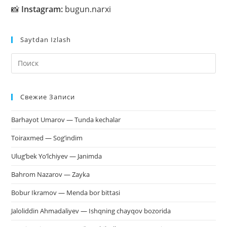
📸
Instagram:
bugun.narxi
Saytdan Izlash
На
кл
Esc
Свежие Записи
чт
за
Barhayot Umarov — Tunda kechalar
па
пои
Toiraxmed — Sog’indim
Ulug’bek Yo’lchiyev — Janimda
Bahrom Nazarov — Zayka
Bobur Ikramov — Menda bor bittasi
Jaloliddin Ahmadaliyev — Ishqning chayqov bozorida