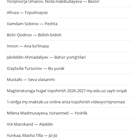
Yorqinxo’ja Umarov, Noila Habibullayeva — Bezori
Afruza — Topolmaysiz
Xamdam Sobirov — Peshta
Botir Qodirov — Bidish-bidish
Imron — Ana bo’lmasa
Jaloliddin Ahmadaliyev — Bahor yomg’irlari
G’aybulla Tursunov — Bu yurak
Mustafo — Seva olasanmi
Magistraturaga hujjat topshirish 2026-2027 my.edu.uz sayti orqali
1-sinfga my.maktab.uz online ariza topshirish videoyo’riqnomasi
Milena Madmusayeva, toiraxmed — Yoshlik
VIA Marokand — Aladdin
Yunkaa, Masha Tilla — Jiz-jiz