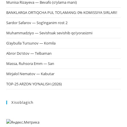
Munisa Rizayeva — Bevafo (o’ylama mani)
BANKLARGA ORTIQCHA PUL TO‘LAMANG: 0% KOMISSIYA SIRLARI!
Sardor Safarov — Sog’inganim rost 2
Muhammadziyo — Sevishsak sevishib qo’yorasizmi
G’aybulla Tursunov — Komila
Abror Do’stov — Telbaman
Massa, Ruhsora Emm — San
Mirjalol Nematov — Kabutar
TOP-25 ARZON YO‘NALISH (2026)
Xisoblagich