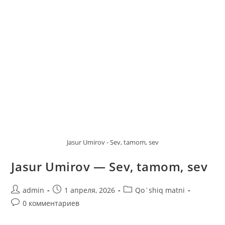
Jasur Umirov - Sev, tamom, sev
Jasur Umirov — Sev, tamom, sev
Автор
Запись
Рубрика
admin
1 апреля, 2026
Qo`shiq matni
записи:
опубликована:
записи:
Комментарии
0 комментариев
к
записи: