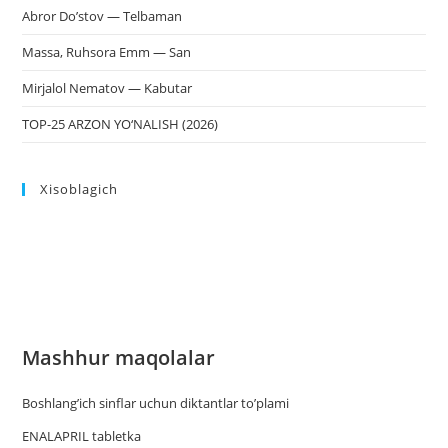
Abror Do’stov — Telbaman
Massa, Ruhsora Emm — San
Mirjalol Nematov — Kabutar
TOP-25 ARZON YO‘NALISH (2026)
Xisoblagich
Mashhur maqolalar
Boshlang’ich sinflar uchun diktantlar to’plami
ENALAPRIL tabletka