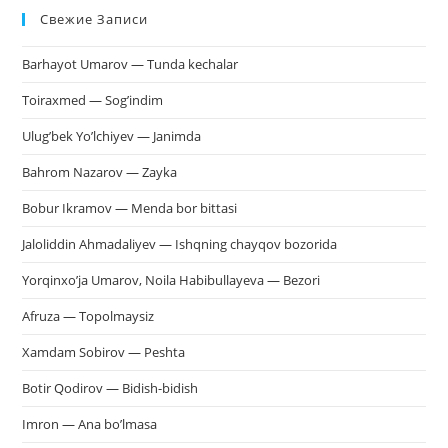
Свежие Записи
чт
за
Barhayot Umarov — Tunda kechalar
па
пои
Toiraxmed — Sog’indim
Ulug’bek Yo’lchiyev — Janimda
Bahrom Nazarov — Zayka
Bobur Ikramov — Menda bor bittasi
Jaloliddin Ahmadaliyev — Ishqning chayqov bozorida
Yorqinxo’ja Umarov, Noila Habibullayeva — Bezori
Afruza — Topolmaysiz
Xamdam Sobirov — Peshta
Botir Qodirov — Bidish-bidish
Imron — Ana bo’lmasa