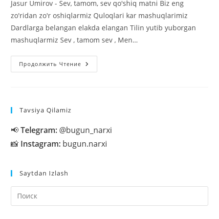
Jasur Umirov - Sev, tamom, sev qo'shiq matni Biz eng
zo'ridan zo'r oshiqlarmiz Quloqlari kar mashuqlarimiz
Dardlarga belangan elakda elangan Tilin yutib yuborgan
mashuqlarmiz Sev , tamom sev , Men…
Jasur
Продолжить Чтение
Umirov
—
Sev,
Tamom,
Sev
Tavsiya Qilamiz
📢
Telegram:
@bugun_narxi
📸
Instagram:
bugun.narxi
Saytdan Izlash
На
кл
Esc