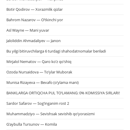
Botir Qodirov — Xorazmlik qizlar
Bahrom Nazarov — O’tkinchi yor
Asl Wayne — Mani yuvar
Jaloliddin Ahmadaliyev — Janon
Bu yilgi bitiruvchilarga 6 turdagi shahodatnomalar beriladi
Mirjalol Nematov — Qaro ko’z qo’shiq
Ozoda Nursaidova — To’ylar Muborak
Munisa Rizayeva — Bevafo (o’ylama mani)
BANKLARGA ORTIQCHA PUL TO‘LAMANG: 0% KOMISSIYA SIRLARI!
Sardor Safarov — Sog’inganim rost 2
Muhammadziyo — Sevishsak sevishib qo’yorasizmi
G’aybulla Tursunov — Komila