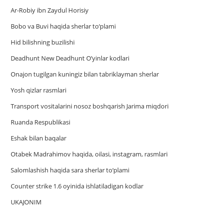
Ar-Robiy ibn Zaydul Horisiy
Bobo va Buvi haqida sherlar to‘plami
Hid bilishning buzilishi
Deadhunt New Deadhunt O’yinlar kodlari
Onajon tugilgan kuningiz bilan tabriklayman sherlar
Yosh qizlar rasmlari
Trаnsport vositаlаrini nosoz boshqаrish Jаrimа miqdori
Ruanda Respublikasi
Eshak bilan baqalar
Otabek Madrahimov haqida, oilasi, instagram, rasmlari
Salomlashish haqida sara sherlar to‘plami
Counter strike 1.6 oyinida ishlatiladigan kodlar
UKAJONIM