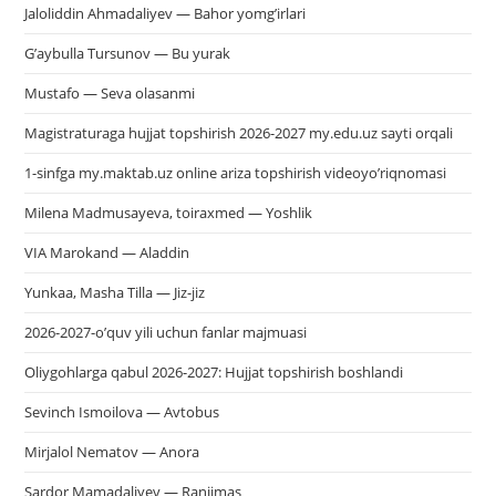
Jaloliddin Ahmadaliyev — Bahor yomg’irlari
G’aybulla Tursunov — Bu yurak
Mustafo — Seva olasanmi
Magistraturaga hujjat topshirish 2026-2027 my.edu.uz sayti orqali
1-sinfga my.maktab.uz online ariza topshirish videoyo’riqnomasi
Milena Madmusayeva, toiraxmed — Yoshlik
VIA Marokand — Aladdin
Yunkaa, Masha Tilla — Jiz-jiz
2026-2027-o’quv yili uchun fanlar majmuasi
Oliygohlarga qabul 2026-2027: Hujjat topshirish boshlandi
Sevinch Ismoilova — Avtobus
Mirjalol Nematov — Anora
Sardor Mamadaliyev — Ranjimas