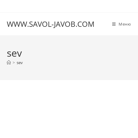
Перейти
к
содержимому
WWW.SAVOL-JAVOB.COM
Меню
sev
>
sev