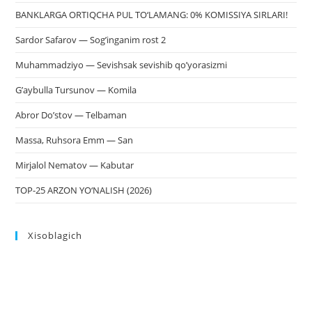
BANKLARGA ORTIQCHA PUL TO‘LAMANG: 0% KOMISSIYA SIRLARI!
Sardor Safarov — Sog’inganim rost 2
Muhammadziyo — Sevishsak sevishib qo’yorasizmi
G’aybulla Tursunov — Komila
Abror Do’stov — Telbaman
Massa, Ruhsora Emm — San
Mirjalol Nematov — Kabutar
TOP-25 ARZON YO‘NALISH (2026)
Xisoblagich