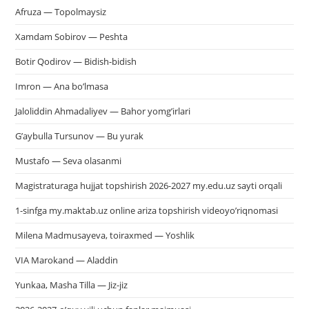
Afruza — Topolmaysiz
Xamdam Sobirov — Peshta
Botir Qodirov — Bidish-bidish
Imron — Ana bo’lmasa
Jaloliddin Ahmadaliyev — Bahor yomg’irlari
G’aybulla Tursunov — Bu yurak
Mustafo — Seva olasanmi
Magistraturaga hujjat topshirish 2026-2027 my.edu.uz sayti orqali
1-sinfga my.maktab.uz online ariza topshirish videoyo’riqnomasi
Milena Madmusayeva, toiraxmed — Yoshlik
VIA Marokand — Aladdin
Yunkaa, Masha Tilla — Jiz-jiz