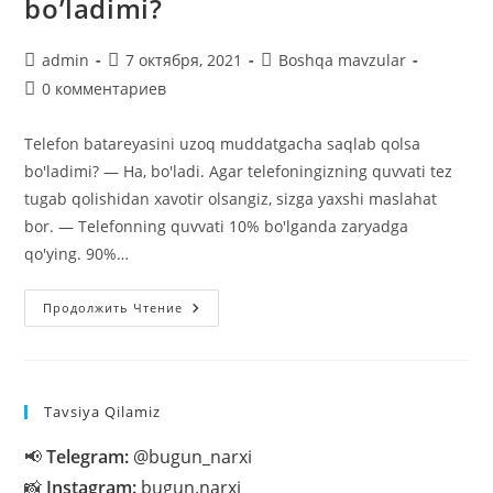
bo’ladimi?
Автор
Запись
Рубрика
admin
7 октября, 2021
Boshqa mavzular
записи:
опубликована:
записи:
Комментарии
0 комментариев
к
записи:
Telefon batareyasini uzoq muddatgacha saqlab qolsa
bo'ladimi? — Ha, bo'ladi. Agar telefoningizning quvvati tez
tugab qolishidan xavotir olsangiz, sizga yaxshi maslahat
bor. — Telefonning quvvati 10% bo'lganda zaryadga
qo'ying. 90%…
Telefon
Продолжить Чтение
Batareyasini
Uzoq
Muddatgacha
Saqlab
Qolsa
Bo’ladimi?
Tavsiya Qilamiz
📢
Telegram:
@bugun_narxi
📸
Instagram:
bugun.narxi