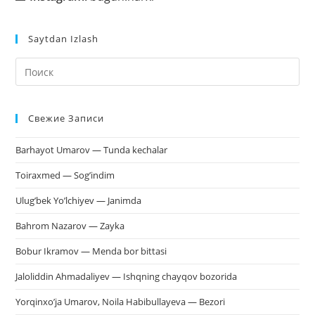
Saytdan Izlash
На
кл
Esc
Свежие Записи
чт
за
Barhayot Umarov — Tunda kechalar
па
пои
Toiraxmed — Sog’indim
Ulug’bek Yo’lchiyev — Janimda
Bahrom Nazarov — Zayka
Bobur Ikramov — Menda bor bittasi
Jaloliddin Ahmadaliyev — Ishqning chayqov bozorida
Yorqinxo’ja Umarov, Noila Habibullayeva — Bezori