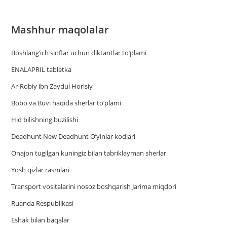
Mashhur maqolalar
Boshlang’ich sinflar uchun diktantlar to’plami
ENALAPRIL tabletka
Ar-Robiy ibn Zaydul Horisiy
Bobo va Buvi haqida sherlar to‘plami
Hid bilishning buzilishi
Deadhunt New Deadhunt O’yinlar kodlari
Onajon tugilgan kuningiz bilan tabriklayman sherlar
Yosh qizlar rasmlari
Trаnsport vositаlаrini nosoz boshqаrish Jаrimа miqdori
Ruanda Respublikasi
Eshak bilan baqalar