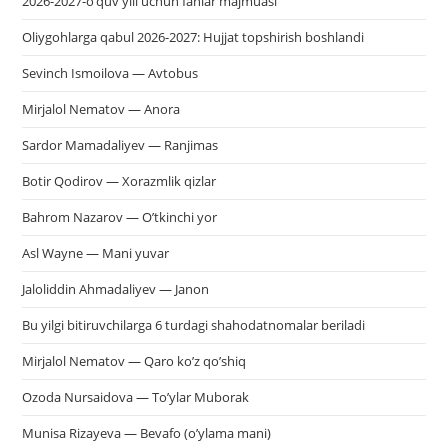
2026-2027-o’quv yili uchun fanlar majmuasi
Oliygohlarga qabul 2026-2027: Hujjat topshirish boshlandi
Sevinch Ismoilova — Avtobus
Mirjalol Nematov — Anora
Sardor Mamadaliyev — Ranjimas
Botir Qodirov — Xorazmlik qizlar
Bahrom Nazarov — O’tkinchi yor
Asl Wayne — Mani yuvar
Jaloliddin Ahmadaliyev — Janon
Bu yilgi bitiruvchilarga 6 turdagi shahodatnomalar beriladi
Mirjalol Nematov — Qaro ko’z qo’shiq
Ozoda Nursaidova — To’ylar Muborak
Munisa Rizayeva — Bevafo (o’ylama mani)