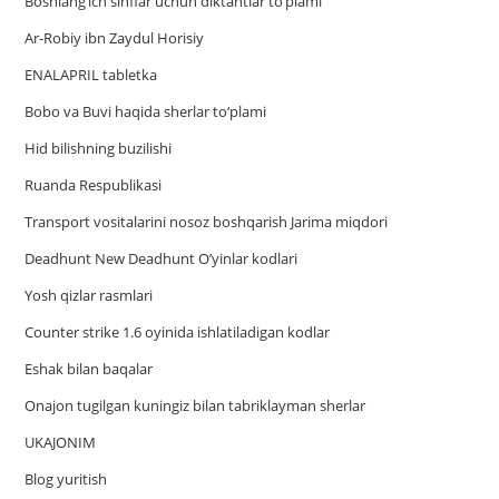
Boshlang’ich sinflar uchun diktantlar to’plami
Ar-Robiy ibn Zaydul Horisiy
ENALAPRIL tabletka
Bobo va Buvi haqida sherlar to‘plami
Hid bilishning buzilishi
Ruanda Respublikasi
Trаnsport vositаlаrini nosoz boshqаrish Jаrimа miqdori
Deadhunt New Deadhunt O’yinlar kodlari
Yosh qizlar rasmlari
Counter strike 1.6 oyinida ishlatiladigan kodlar
Eshak bilan baqalar
Onajon tugilgan kuningiz bilan tabriklayman sherlar
UKAJONIM
Blog yuritish