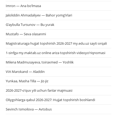
Imron — Ana bo’lmasa
Jaloliddin Ahmadaliyev — Bahor yomg’irlari
G’aybulla Tursunov — Bu yurak
Mustafo — Seva olasanmi
Magistraturaga hujjat topshirish 2026-2027 my.edu.uz sayti orqali
1-sinfga my.maktab.uz online ariza topshirish videoyo’riqnomasi
Milena Madmusayeva, toiraxmed — Yoshlik
VIA Marokand — Aladdin
Yunkaa, Masha Tilla — Jiz-jiz
2026-2027-o’quv yili uchun fanlar majmuasi
Oliygohlarga qabul 2026-2027: Hujjat topshirish boshlandi
Sevinch Ismoilova — Avtobus