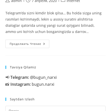
Автор
Запись
Рубрика
admin
7 апреля, 2020
Internet
записи:
опубликована:
записи:
Telegram’da sizni kimdir blok qilsa… Bu holda sizga uning
rasmlari ko‘rinmaydi, lekin u asosiy suratni alishtirsa
dialoglar qatorida uning yangi surat qo‘ygani bilinadi,
ammo uni ko‘rish uchun bosganingizda u darrov…
Telegram’da
Продолжить Чтение
Sizni
Kimdir
Blok
Qilsa…
Tavsiya Qilamiz
📢
Telegram:
@bugun_narxi
📸
Instagram:
bugun.narxi
Saytdan Izlash
На