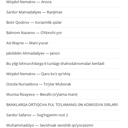
Mirjalol Nematov — Anora
Sardor Mamadaliyev — Ranjimas
Botir Qodirov — Xorazmlik qizlar
Bahrom Nazarov — O’tkinchi yor
Asl Wayne — Mani yuvar
Jaloliddin Ahmadaliyev — Janon
Bu yilgi bitiruvchilarga 6 turdagi shahodatnomalar beriladi
Mirjalol Nematov — Qaro ko’z qo’shiq
Ozoda Nursaidova — To’ylar Muborak
Munisa Rizayeva — Bevafo (o’ylama mani)
BANKLARGA ORTIQCHA PUL TO‘LAMANG: 0% KOMISSIYA SIRLARI!
Sardor Safarov — Sog’inganim rost 2
Muhammadziyo — Sevishsak sevishib qo’yorasizmi