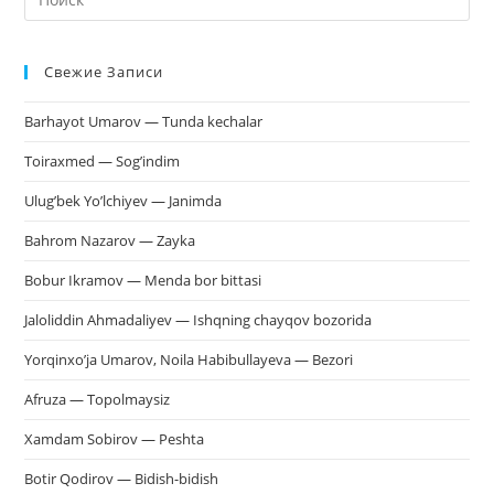
кл
Esc
Свежие Записи
чт
за
Barhayot Umarov — Tunda kechalar
па
пои
Toiraxmed — Sog’indim
Ulug’bek Yo’lchiyev — Janimda
Bahrom Nazarov — Zayka
Bobur Ikramov — Menda bor bittasi
Jaloliddin Ahmadaliyev — Ishqning chayqov bozorida
Yorqinxo’ja Umarov, Noila Habibullayeva — Bezori
Afruza — Topolmaysiz
Xamdam Sobirov — Peshta
Botir Qodirov — Bidish-bidish