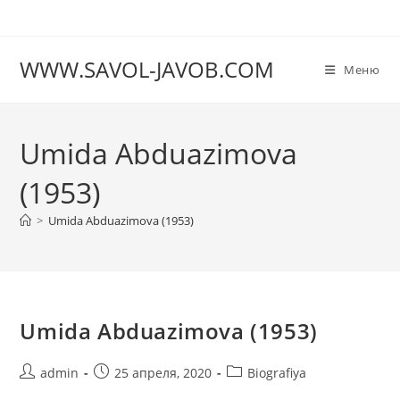
Перейти
к
содержимому
WWW.SAVOL-JAVOB.COM
Меню
Umida Abduazimova
(1953)
>
Umida Abduazimova (1953)
Umida Abduazimova (1953)
Автор
Запись
Рубрика
admin
25 апреля, 2020
Biografiya
записи:
опубликована:
записи: