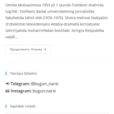
Umida Abduazimova 1953 yil 1 iyunda Toshkent shahrida
tugʻildi. Toshkent davlat universitetining jurnalistika
fakultetida tahsil oldi (1970–1975). Shoira mehnat faoliyatini
Oʻzbekiston televideniyesi Adabiy-dramatik koʻrsatuvlar
tahririyatida muharrirlikdan boshladi. Soʻngra Respublika
vaqtli…
Umida
Продолжить Чтение
Abduazimova
(1953)
Tavsiya Qilamiz
📢
Telegram:
@bugun_narxi
📸
Instagram:
bugun.narxi
Saytdan Izlash