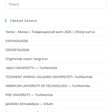
На
кл
Esc
Свежие Записи
чт
за
Челси – Милан | Товарищеский матч 2026 | Обзор матча
па
пои
VASVASA(2026)
ODISSEYA(2026)
O‘rgimchak odam: Yangi kun
«AJOU UNIVERSITY» — Toshkentda
TOSHKENT «KIMYO» XALQARO UNIVERSITETI- Toshkentda
AMERICAN UNIVERSITY OF TECHNOLOGY — Toshkentda
PDP UNIVERSITY — Toshkentda
Jaloliddin Ahmadaliyev — Erkam