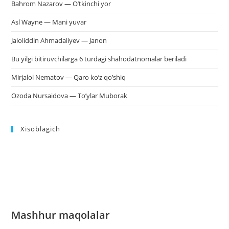
Bahrom Nazarov — O’tkinchi yor
Asl Wayne — Mani yuvar
Jaloliddin Ahmadaliyev — Janon
Bu yilgi bitiruvchilarga 6 turdagi shahodatnomalar beriladi
Mirjalol Nematov — Qaro ko’z qo’shiq
Ozoda Nursaidova — To’ylar Muborak
Xisoblagich
Mashhur maqolalar