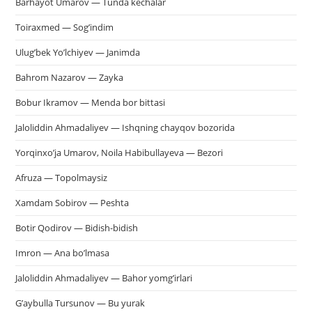
Barhayot Umarov — Tunda kechalar
Toiraxmed — Sog’indim
Ulug’bek Yo’lchiyev — Janimda
Bahrom Nazarov — Zayka
Bobur Ikramov — Menda bor bittasi
Jaloliddin Ahmadaliyev — Ishqning chayqov bozorida
Yorqinxo’ja Umarov, Noila Habibullayeva — Bezori
Afruza — Topolmaysiz
Xamdam Sobirov — Peshta
Botir Qodirov — Bidish-bidish
Imron — Ana bo’lmasa
Jaloliddin Ahmadaliyev — Bahor yomg’irlari
G’aybulla Tursunov — Bu yurak