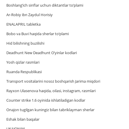
Boshlang’ich sinflar uchun diktantlar to’plami
Ar-Robiy ibn Zaydul Horisiy
ENALAPRIL tabletka
Bobo va Buvi haqida sherlar to‘plami
Hid bilishning buzilishi
Deadhunt New Deadhunt O’yinlar kodlari
Yosh qizlar rasmlari
Ruanda Respublikasi
Trаnsport vositаlаrini nosoz boshqаrish Jаrimа miqdori
Rayxon Ulasenova haqida, oilasi, instagram, rasmlari
Counter strike 1.6 oyinida ishlatiladigan kodlar
Onajon tugilgan kuningiz bilan tabriklayman sherlar
Eshak bilan baqalar
UKAJONIM