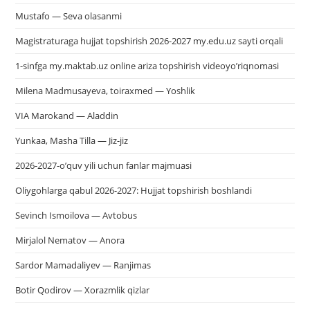
Mustafo — Seva olasanmi
Magistraturaga hujjat topshirish 2026-2027 my.edu.uz sayti orqali
1-sinfga my.maktab.uz online ariza topshirish videoyo’riqnomasi
Milena Madmusayeva, toiraxmed — Yoshlik
VIA Marokand — Aladdin
Yunkaa, Masha Tilla — Jiz-jiz
2026-2027-o’quv yili uchun fanlar majmuasi
Oliygohlarga qabul 2026-2027: Hujjat topshirish boshlandi
Sevinch Ismoilova — Avtobus
Mirjalol Nematov — Anora
Sardor Mamadaliyev — Ranjimas
Botir Qodirov — Xorazmlik qizlar