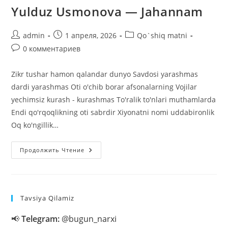
Yulduz Usmonova — Jahannam
Автор
Запись
Рубрика
admin
1 апреля, 2026
Qo`shiq matni
записи:
опубликована:
записи:
Комментарии
0 комментариев
к
записи:
Zikr tushar hamon qalandar dunyo Savdosi yarashmas
dardi yarashmas Oti o'chib borar afsonalarning Vojilar
yechimsiz kurash - kurashmas To'ralik to'nlari muthamlarda
Endi qo'rqoqlikning oti sabrdir Xiyonatni nomi uddabironlik
Oq ko'ngillik…
Yulduz
Продолжить Чтение
Usmonova
—
Jahannam
Tavsiya Qilamiz
📢
Telegram:
@bugun_narxi