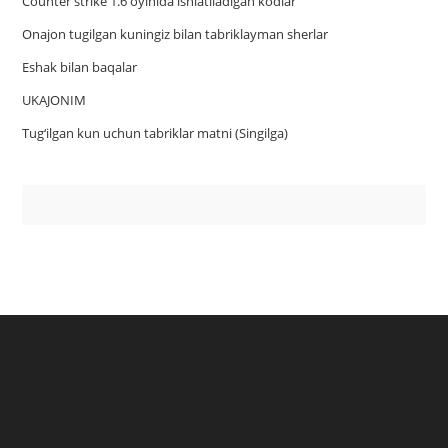
Counter strike 1.6 oyinida ishlatiladigan kodlar
Onajon tugilgan kuningiz bilan tabriklayman sherlar
Eshak bilan baqalar
UKAJONIM
Tug‘ilgan kun uchun tabriklar matni (Singilga)