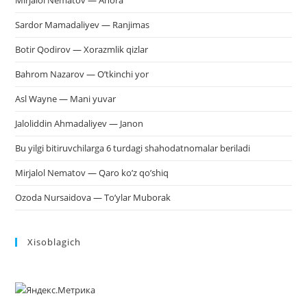
Sardor Mamadaliyev — Ranjimas
Botir Qodirov — Xorazmlik qizlar
Bahrom Nazarov — O’tkinchi yor
Asl Wayne — Mani yuvar
Jaloliddin Ahmadaliyev — Janon
Bu yilgi bitiruvchilarga 6 turdagi shahodatnomalar beriladi
Mirjalol Nematov — Qaro ko’z qo’shiq
Ozoda Nursaidova — To’ylar Muborak
Xisoblagich