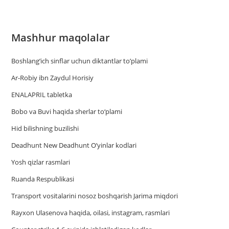
Mashhur maqolalar
Boshlang’ich sinflar uchun diktantlar to’plami
Ar-Robiy ibn Zaydul Horisiy
ENALAPRIL tabletka
Bobo va Buvi haqida sherlar to‘plami
Hid bilishning buzilishi
Deadhunt New Deadhunt O’yinlar kodlari
Yosh qizlar rasmlari
Ruanda Respublikasi
Trаnsport vositаlаrini nosoz boshqаrish Jаrimа miqdori
Rayxon Ulasenova haqida, oilasi, instagram, rasmlari