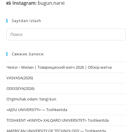
📸
Instagram:
bugun.narxi
Saytdan Izlash
На
кл
Esc
Свежие Записи
чт
за
Челси – Милан | Товарищеский матч 2026 | Обзор матча
па
пои
VASVASA(2026)
ODISSEYA(2026)
O‘rgimchak odam: Yangi kun
«AJOU UNIVERSITY» — Toshkentda
TOSHKENT «KIMYO» XALQARO UNIVERSITETI- Toshkentda
AMERICAN UNIVERSITY OF TECHNOLOGY — Toshkentda