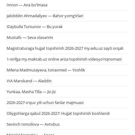
Imron — Ana bo’lmasa
Jaloliddin Ahmadaliyev — Bahor yomg’irlari
G’aybulla Tursunov — Bu yurak
Mustafo — Seva olasanmi
Magistraturaga hujjat topshirish 2026-2027 my.edu.uz sayti orqali
1-sinfga my.maktab.uz online ariza topshirish videoyo’riqnomasi
Milena Madmusayeva, toiraxmed — Yoshlik
VIA Marokand — Aladdin
Yunkaa, Masha Tilla — Jiz-jiz
2026-2027-o’quv yili uchun fanlar majmuasi
Oliygohlarga qabul 2026-2027: Hujjat topshirish boshlandi
Sevinch Ismoilova — Avtobus
Mirjalol Nematov — Anora