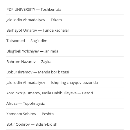
PDP UNIVERSITY — Toshkentda
Jaloliddin Ahmadaliyev — Erkam
Barhayot Umarov — Tunda kechalar
Toiraxmed — Sog’indim
Ulug’bek Yo’lchiyev — Janimda
Bahrom Nazarov — Zayka
Bobur Ikramov — Menda bor bittasi
Jaloliddin Ahmadaliyev — Ishqning chayqov bozorida
Yorqinxo’ja Umarov, Noila Habibullayeva — Bezori
Afruza — Topolmaysiz
Xamdam Sobirov — Peshta
Botir Qodirov — Bidish-bidish