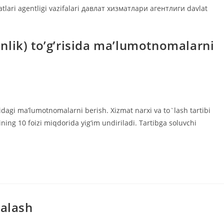
atlari agentligi vazifalari давлат хизматлари агентлиги davlat
nlik) to’g’risida ma’lumotnomalarni
sidagi ma’lumotnomalarni berish. Xizmat narxi va to`lash tartibi
ning 10 foizi miqdorida yig‘im undiriladi. Tartibga soluvchi
yalash