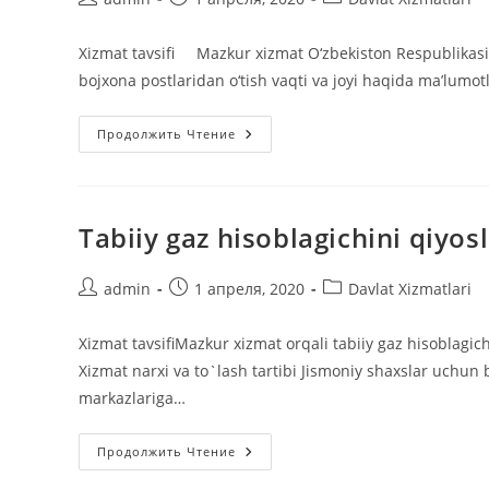
записи:
опубликована:
записи:
Xizmat tavsifi Mazkur xizmat O‘zbekiston Respublikasi 
bojxona postlaridan o‘tish vaqti va joyi haqida ma’lumotl
Avtotransport
Продолжить Чтение
Vositasi
Orqali
Olib
Kirilayotgan
Yuk
Haqida
Tabiiy gaz hisoblagichini qiyos
Ma’lumot
Olish.
Автор
Запись
Рубрика
admin
1 апреля, 2020
Davlat Xizmatlari
записи:
опубликована:
записи:
Xizmat tavsifiMazkur xizmat orqali tabiiy gaz hisoblagic
Xizmat narxi va to`lash tartibi Jismoniy shaxslar uchun 
markazlariga…
Tabiiy
Продолжить Чтение
Gaz
Hisoblagichini