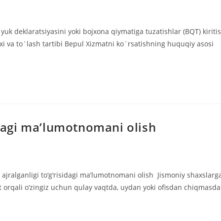
yuk deklaratsiyasini yoki bojxona qiymatiga tuzatishlar (BQT) kiriti
xi va to`lash tartibi Bepul Xizmatni ko`rsatishning huquqiy asosi
sidagi ma’lumotnomani olish
 ajralganligi to‘g‘risidagi ma’lumotnomani olish Jismoniy shaxslarg
t orqali o‘zingiz uchun qulay vaqtda, uydan yoki ofisdan chiqmasd