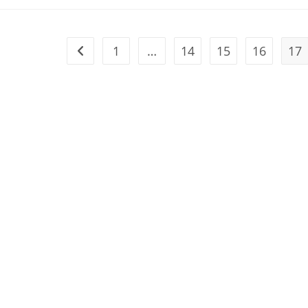
1
…
14
15
16
17
Перейти на предыдущую страницу