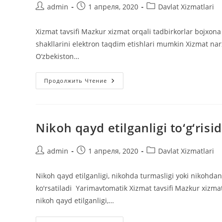
Автор
Запись
Рубрика
admin
1 апреля, 2020
Davlat Xizmatlari
записи:
опубликована:
записи:
Xizmat tavsifi Mazkur xizmat orqali tadbirkorlar bojxona 
shakllarini elektron taqdim etishlari mumkin Xizmat nar
O‘zbekiston…
Tovarlarni
Продолжить Чтение
Elektron
Deklaratsiyalash
Nikoh qayd etilganligi to‘g‘ri
Автор
Запись
Рубрика
admin
1 апреля, 2020
Davlat Xizmatlari
записи:
опубликована:
записи:
Nikoh qayd etilganligi, nikohda turmasligi yoki nikohdan
ko'rsatiladi Yarimavtomatik Xizmat tavsifi Mazkur xizma
nikoh qayd etilganligi,…