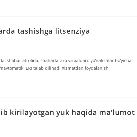
arda tashishga litsenziya
da, shahar atrofida, shaharlararo va xalqaro yo‘nalishlar bo‘yicha
imavtomatik ERI talab qilinadi Xizmatdan foydalanish
olib kirilayotgan yuk haqida ma’lumot