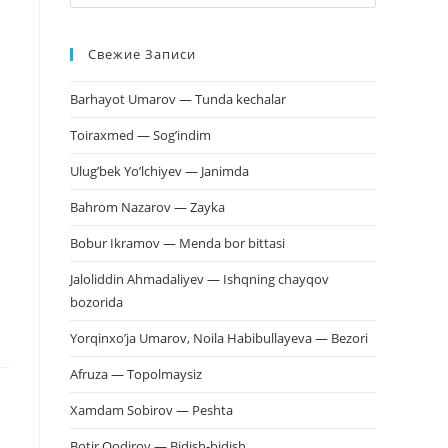
клавишу
Escape,
Свежие Записи
чтобы
закрыть
Barhayot Umarov — Tunda kechalar
панель
поиска.
Toiraxmed — Sog’indim
Ulug’bek Yo’lchiyev — Janimda
Bahrom Nazarov — Zayka
Bobur Ikramov — Menda bor bittasi
Jaloliddin Ahmadaliyev — Ishqning chayqov
bozorida
Yorqinxo’ja Umarov, Noila Habibullayeva — Bezori
Afruza — Topolmaysiz
Xamdam Sobirov — Peshta
Botir Qodirov — Bidish-bidish