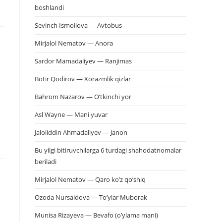
boshlandi
Sevinch Ismoilova — Avtobus
Mirjalol Nematov — Anora
Sardor Mamadaliyev — Ranjimas
Botir Qodirov — Xorazmlik qizlar
Bahrom Nazarov — O’tkinchi yor
Asl Wayne — Mani yuvar
Jaloliddin Ahmadaliyev — Janon
Bu yilgi bitiruvchilarga 6 turdagi shahodatnomalar
beriladi
Mirjalol Nematov — Qaro ko’z qo’shiq
Ozoda Nursaidova — To’ylar Muborak
Munisa Rizayeva — Bevafo (o’ylama mani)