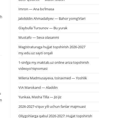
Imron — Ana bo’lmasa
sh
Jaloliddin Ahmadaliyev — Bahor yomg’irlari
G’aybulla Tursunov — Bu yurak
Mustafo — Seva olasanmi
Magistraturaga hujjat topshirish 2026-2027
my.edu.uz sayti orqali
1-sinfga my.maktab.uz online ariza topshirish
videoyo’riqnomasi
Milena Madmusayeva, toiraxmed — Yoshlik
VIA Marokand — Aladdin
a
Yunkaa, Masha Tilla — Jiz-jiz
an
2026-2027-o’quv yili uchun fanlar majmuasi
Oliygohlarga qabul 2026-2027: Hujjat topshirish