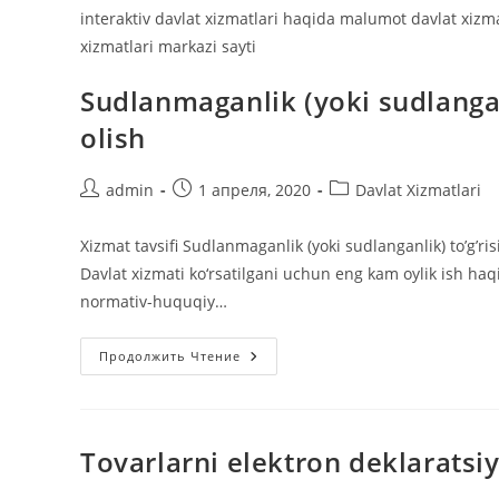
interaktiv davlat xizmatlari haqida malumot davlat xizm
xizmatlari markazi sayti
Sudlanmaganlik (yoki sudlanga
olish
Автор
Запись
Рубрика
admin
1 апреля, 2020
Davlat Xizmatlari
записи:
опубликована:
записи:
Xizmat tavsifi Sudlanmaganlik (yoki sudlanganlik) to’g’ri
Davlat xizmati ko‘rsatilgani uchun eng kam oylik ish haqi
normativ-huquqiy…
Sudlanmaganlik
Продолжить Чтение
(yoki
Sudlanganlik)
To’g’risida
Ma’lumotnomalarni
Olish
Tovarlarni elektron deklaratsi