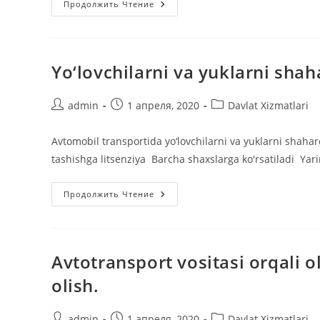
Nikoh
Продолжить Чтение
Qayd
Etilganligi
To‘g‘risidagi
Ma’lumotnomani
Olish
Yo‘lovchilarni va yuklarni shah
Автор
Запись
Рубрика
admin
1 апреля, 2020
Davlat Xizmatlari
записи:
опубликована:
записи:
Avtomobil transportida yo‘lovchilarni va yuklarni shahar
tashishga litsenziya Barcha shaxslarga ko'rsatiladi Yar
Yo‘lovchilarni
Продолжить Чтение
Va
Yuklarni
Shaharda
Tashishga
Litsenziya
Avtotransport vositasi orqali 
olish.
Автор
Запись
Рубрика
admin
1 апреля, 2020
Davlat Xizmatlari