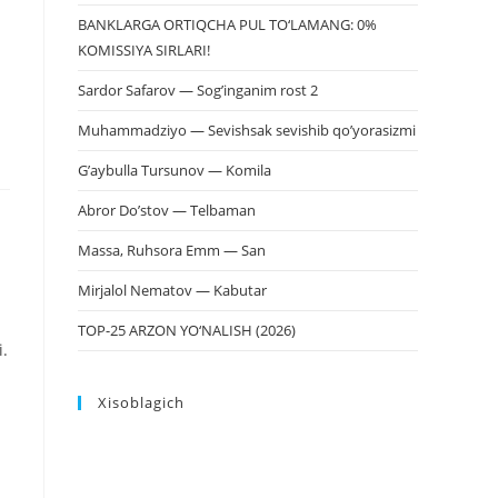
BANKLARGA ORTIQCHA PUL TO‘LAMANG: 0%
KOMISSIYA SIRLARI!
Sardor Safarov — Sog’inganim rost 2
Muhammadziyo — Sevishsak sevishib qo’yorasizmi
G’aybulla Tursunov — Komila
Abror Do’stov — Telbaman
Massa, Ruhsora Emm — San
Mirjalol Nematov — Kabutar
TOP-25 ARZON YO‘NALISH (2026)
i.
Xisoblagich