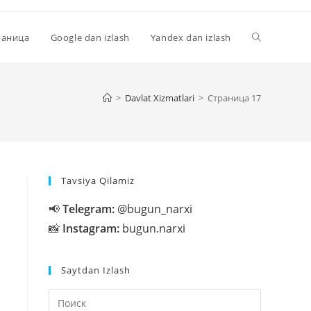
Переключи
раница
Google dan izlash
Yandex dan izlash
поиск
>
Davlat Xizmatlari
>
Страница 17
по
Tavsiya Qilamiz
веб-
📢
Telegram:
@bugun_narxi
📸
Instagram:
bugun.narxi
сайту
Saytdan Izlash
Нажмите