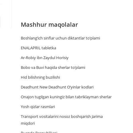
Mashhur maqolalar
Boshlang’ich sinflar uchun diktantlar to’plami
ENALAPRIL tabletka
Ar-Robiy ibn Zaydul Horisiy
Bobo va Buvi haqida sherlar to‘plami
Hid bilishning buzilishi
Deadhunt New Deadhunt O’yinlar kodlari
Onajon tugilgan kuningiz bilan tabriklayman sherlar
Yosh qizlar rasmlari
Trаnsport vositаlаrini nosoz boshqаrish Jаrimа
miqdori