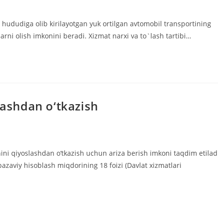
hududiga olib kirilayotgan yuk ortilgan avtomobil transportining
arni olish imkonini beradi. Xizmat narxi va to`lash tartibi…
lashdan o‘tkazish
hini qiyoslashdan o‘tkazish uchun ariza berish imkoni taqdim etilad
bazaviy hisoblash miqdorining 18 foizi (Davlat xizmatlari