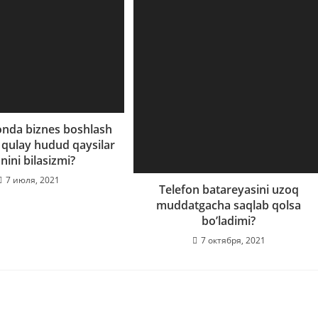
onda biznes boshlash
qulay hudud qaysilar
nini bilasizmi?
7 июля, 2021
Telefon batareyasini uzoq
muddatgacha saqlab qolsa
bo’ladimi?
7 октября, 2021