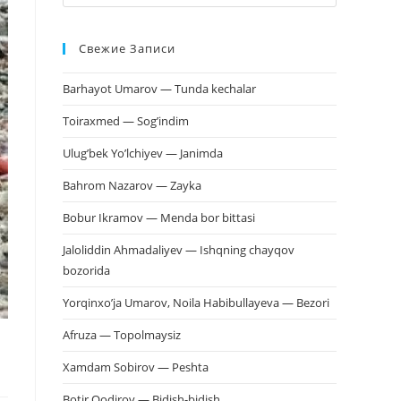
клавишу
Escape,
Свежие Записи
чтобы
закрыть
Barhayot Umarov — Tunda kechalar
панель
поиска.
Toiraxmed — Sog’indim
Ulug’bek Yo’lchiyev — Janimda
Bahrom Nazarov — Zayka
Bobur Ikramov — Menda bor bittasi
Jaloliddin Ahmadaliyev — Ishqning chayqov
bozorida
Yorqinxo’ja Umarov, Noila Habibullayeva — Bezori
Afruza — Topolmaysiz
Xamdam Sobirov — Peshta
Botir Qodirov — Bidish-bidish