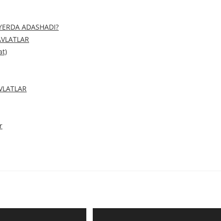
YERDA ADASHADI?
AVLATLAR
at)
VLATLAR
r