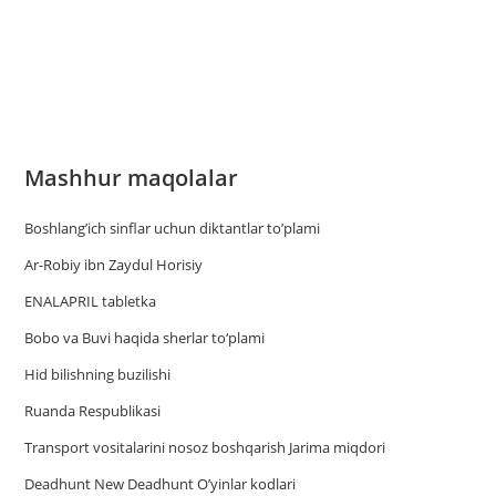
Mashhur maqolalar
Boshlang’ich sinflar uchun diktantlar to’plami
Ar-Robiy ibn Zaydul Horisiy
ENALAPRIL tabletka
Bobo va Buvi haqida sherlar to‘plami
Hid bilishning buzilishi
Ruanda Respublikasi
Trаnsport vositаlаrini nosoz boshqаrish Jаrimа miqdori
Deadhunt New Deadhunt O’yinlar kodlari