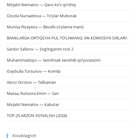
Mirjalol Nematov — Qaro ko’z qo’shiq
Ozoda Nursaidova — To’ylar Muborak
Munisa Rizayeva — Bevafo (o’ylama mani)
BANKLARGA ORTIQCHA PUL TO‘LAMANG: 0% KOMISSIYA SIRLARI!
Sardor Safarov — Sog’inganim rost 2
Muhammadziyo — Sevishsak sevishib qo’yorasizmi
G’aybulla Tursunov — Komila
Abror Do’stov — Telbaman
Massa, Ruhsora Emm — San
Mirjalol Nematov — Kabutar
TOP-25 ARZON YO‘NALISH (2026)
Xisoblagich