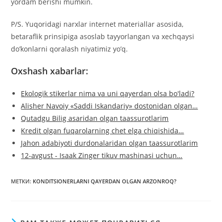
yordam berishi mumkin.
P/S. Yuqoridagi narxlar internet materiallar asosida,
betaraflik prinsipiga asoslab tayyorlangan va xechqaysi
do’konlarni qoralash niyatimiz yo’q.
Oxshash xabarlar:
Ekologik stikerlar nima va uni qayerdan olsa bo'ladi?
Alisher Navoiy «Saddi Iskandariy» dostonidan olgan…
Qutadgu Bilig asaridan olgan taassurotlarim
Kredit olgan fuqarolarning chet elga chiqishida…
Jahon adabiyoti durdonalaridan olgan taassurotlarim
12-avgust - Isaak Zinger tikuv mashinasi uchun…
МЕТКИ
:
KONDITSIONERLARNI QAYERDAN OLGAN ARZONROQ?