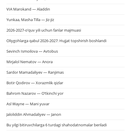
VIA Marokand — Aladdin
Yunkaa, Masha Tilla — Jiz-jiz
2026-2027-o’quv yili uchun fanlar majmuasi
Oliygohlarga qabul 2026-2027: Hujjat topshirish boshlandi
Sevinch Ismoilova — Avtobus
Mirjalol Nematov — Anora
Sardor Mamadaliyev — Ranjimas
Botir Qodirov — Xorazmlik qizlar
Bahrom Nazarov — O’tkinchi yor
Asl Wayne — Mani yuvar
Jaloliddin Ahmadaliyev — Janon
Bu yilgi bitiruvchilarga 6 turdagi shahodatnomalar beriladi