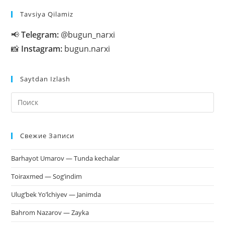
Tavsiya Qilamiz
📢
Telegram:
@bugun_narxi
📸
Instagram:
bugun.narxi
Saytdan Izlash
На
кл
Esc
Свежие Записи
чт
за
Barhayot Umarov — Tunda kechalar
па
пои
Toiraxmed — Sog’indim
Ulug’bek Yo’lchiyev — Janimda
Bahrom Nazarov — Zayka