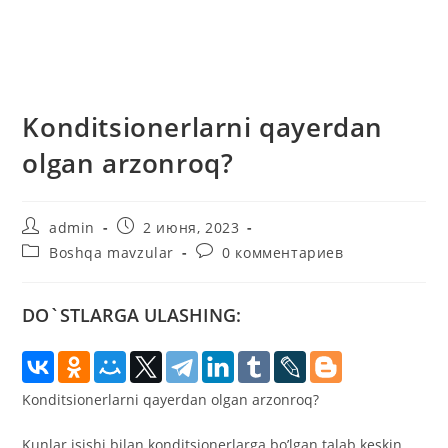
Konditsionerlarni qayerdan
olgan arzonroq?
Автор
Запись
admin
2 июня, 2023
записи:
опубликована:
Рубрика
Комментарии
Boshqa mavzular
0 комментариев
записи:
к
записи:
DO`STLARGA ULASHING:
Konditsionerlarni qayerdan olgan arzonroq?
Kunlar isishi bilan konditsionerlarga bo’lgan talab keskin