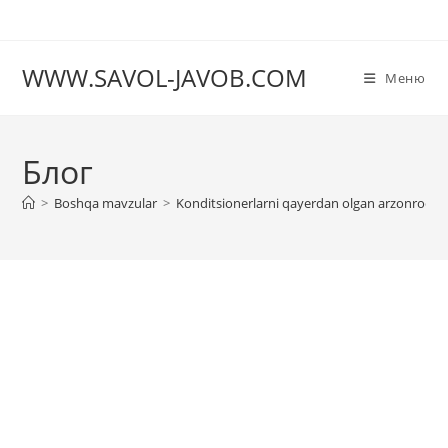
Перейти
к
содержимому
WWW.SAVOL-JAVOB.COM
Меню
Блог
>
Boshqa mavzular
>
Konditsionerlarni qayerdan olgan arzonroq?