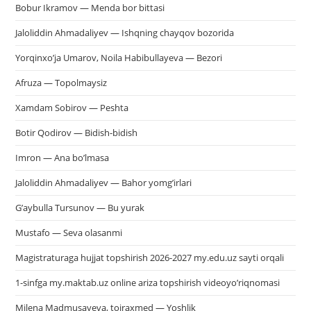
Bobur Ikramov — Menda bor bittasi
Jaloliddin Ahmadaliyev — Ishqning chayqov bozorida
Yorqinxo’ja Umarov, Noila Habibullayeva — Bezori
Afruza — Topolmaysiz
Xamdam Sobirov — Peshta
Botir Qodirov — Bidish-bidish
Imron — Ana bo’lmasa
Jaloliddin Ahmadaliyev — Bahor yomg’irlari
G’aybulla Tursunov — Bu yurak
Mustafo — Seva olasanmi
Magistraturaga hujjat topshirish 2026-2027 my.edu.uz sayti orqali
1-sinfga my.maktab.uz online ariza topshirish videoyo’riqnomasi
Milena Madmusayeva, toiraxmed — Yoshlik