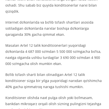
oshadi. Shu sabab biz quyida konditsonerlar narxi bilan
qiziqdik.
Internet do’konlarida va bo’lib to’lash shartlari asosida
sotiladigan do’konlarda narxlar boshqa do’konlarga
qaraganda 30% gacha qimmat ekan.
Masalan Artel 12 talik konditsionerlari yuqoridagi
do’konlarda 4 687 000 so’mdan 5 500 000 so’mgacha bo’lsa,
naxtga olganda ushbu turdagilar 3 690 000 so’mdan 4 900
000 so’mgacha olish mumkin ekan.
Bo’lib to’lash sharti bilan olinadigan Artel 12 talik
konditsioner sizga bir yilga yuqoridagi narxdan qo’shimcha
40% gacha qimmatroq narxga tushishi mumkin.
Konditsioner olishda naxt pulga olish yoki bo’lmasam,
bankdan mikroqarz orqali olish sizning pulingizni tejashga