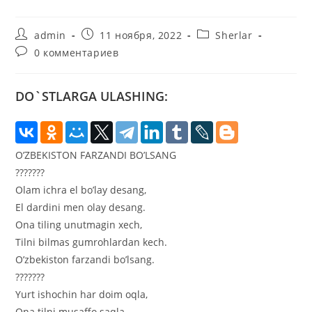
Автор
Запись
Рубрика
admin
11 ноября, 2022
Sherlar
записи:
опубликована:
записи:
Комментарии
0 комментариев
к
записи:
DO`STLARGA ULASHING:
O’ZBEKISTON FARZANDI BO’LSANG
???????
Olam ichra el bo’lay desang,
El dardini men olay desang.
Ona tiling unutmagin xech,
Tilni bilmas gumrohlardan kech.
O’zbekiston farzandi bo’lsang.
???????
Yurt ishochin har doim oqla,
Ona tilni musaffo saqla.