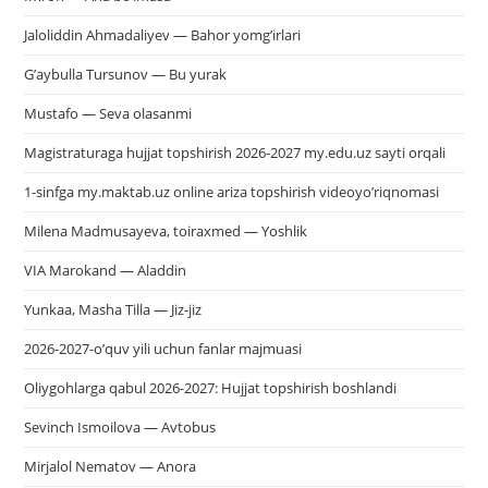
Jaloliddin Ahmadaliyev — Bahor yomg’irlari
G’aybulla Tursunov — Bu yurak
Mustafo — Seva olasanmi
Magistraturaga hujjat topshirish 2026-2027 my.edu.uz sayti orqali
1-sinfga my.maktab.uz online ariza topshirish videoyo’riqnomasi
Milena Madmusayeva, toiraxmed — Yoshlik
VIA Marokand — Aladdin
Yunkaa, Masha Tilla — Jiz-jiz
2026-2027-o’quv yili uchun fanlar majmuasi
Oliygohlarga qabul 2026-2027: Hujjat topshirish boshlandi
Sevinch Ismoilova — Avtobus
Mirjalol Nematov — Anora