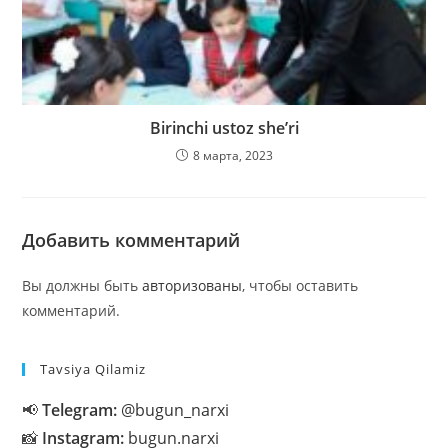
Birinchi ustoz she’ri
8 марта, 2023
Добавить комментарий
Вы должны быть
авторизованы
, чтобы оставить
комментарий.
Tavsiya Qilamiz
📢
Telegram:
@bugun_narxi
📸
Instagram:
bugun.narxi