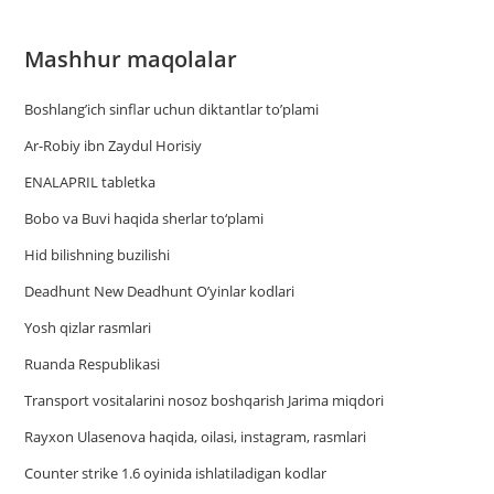
Mashhur maqolalar
Boshlang’ich sinflar uchun diktantlar to’plami
Ar-Robiy ibn Zaydul Horisiy
ENALAPRIL tabletka
Bobo va Buvi haqida sherlar to‘plami
Hid bilishning buzilishi
Deadhunt New Deadhunt O’yinlar kodlari
Yosh qizlar rasmlari
Ruanda Respublikasi
Trаnsport vositаlаrini nosoz boshqаrish Jаrimа miqdori
Rayxon Ulasenova haqida, oilasi, instagram, rasmlari
Counter strike 1.6 oyinida ishlatiladigan kodlar