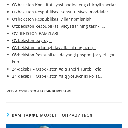
O’zbekiston Konstitutsiyasi haqida eng chiroyli sherlar
O’zbekiston Respublikasi Konstitutsiyasi moddalari…
O‘zbekiston Respublikasi yillar nomlanishi
O'zbekiston Respublikasi viloyatlarining tashkil…
O'ZBEKISTON RAMZLARI
O'zbekiston bayrog'i.
O'zbekiston tarixdagi davlatlarni eng uzoq…
O'zbekiston Respublikasida yangi pasport joriy etilgan
kun
24-dekabr – O‘zbekiston Xalq shoiri Turob To‘la…
24-dekabr – O‘zbekiston Xalq yozuvchisi Po‘lat…
МЕТКИ
:
O’ZBEKISTON FARZANDI BO’LSANG
ВАМ ТАКЖЕ МОЖЕТ ПОНРАВИТЬСЯ