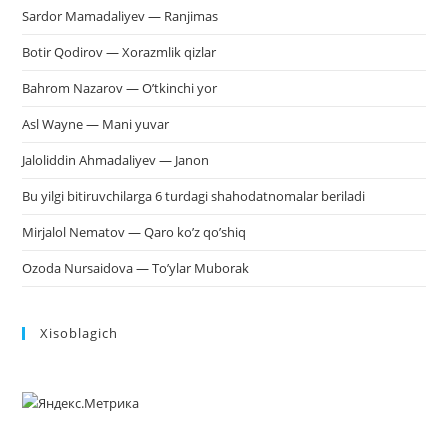
Sardor Mamadaliyev — Ranjimas
Botir Qodirov — Xorazmlik qizlar
Bahrom Nazarov — O’tkinchi yor
Asl Wayne — Mani yuvar
Jaloliddin Ahmadaliyev — Janon
Bu yilgi bitiruvchilarga 6 turdagi shahodatnomalar beriladi
Mirjalol Nematov — Qaro ko’z qo’shiq
Ozoda Nursaidova — To’ylar Muborak
Xisoblagich