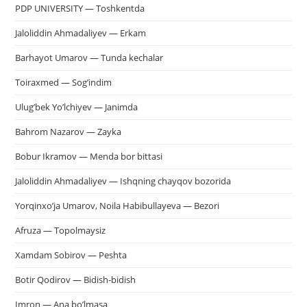
PDP UNIVERSITY — Toshkentda
Jaloliddin Ahmadaliyev — Erkam
Barhayot Umarov — Tunda kechalar
Toiraxmed — Sog’indim
Ulug’bek Yo’lchiyev — Janimda
Bahrom Nazarov — Zayka
Bobur Ikramov — Menda bor bittasi
Jaloliddin Ahmadaliyev — Ishqning chayqov bozorida
Yorqinxo’ja Umarov, Noila Habibullayeva — Bezori
Afruza — Topolmaysiz
Xamdam Sobirov — Peshta
Botir Qodirov — Bidish-bidish
Imron — Ana bo’lmasa