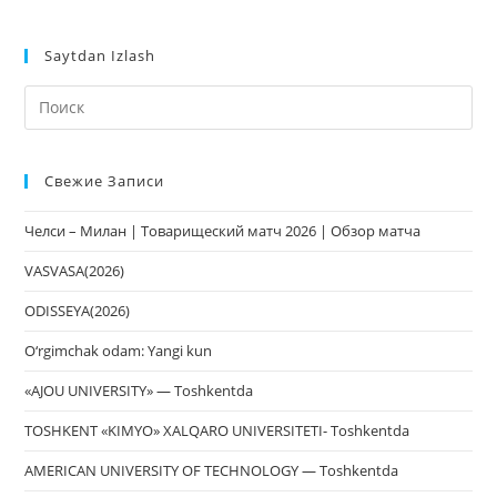
Saytdan Izlash
На
кл
Esc
Свежие Записи
чт
за
Челси – Милан | Товарищеский матч 2026 | Обзор матча
па
пои
VASVASA(2026)
ODISSEYA(2026)
O‘rgimchak odam: Yangi kun
«AJOU UNIVERSITY» — Toshkentda
TOSHKENT «KIMYO» XALQARO UNIVERSITETI- Toshkentda
AMERICAN UNIVERSITY OF TECHNOLOGY — Toshkentda