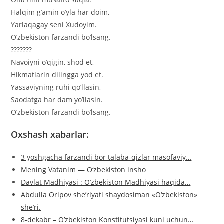
Halqim g’amin o’yla har doim,
Yarlaqagay seni Xudoyim.
O’zbekiston farzandi bo’lsang.
???????
Navoiyni o’qigin, shod et,
Hikmatlarin dilingga yod et.
Yassaviyning ruhi qo’llasin,
Saodatga har dam yo’llasin.
O’zbekiston farzandi bo’lsang.
Oxshash xabarlar:
3 yoshgacha farzandi bor talaba-qizlar masofaviy…
Mening Vatanim — O‘zbekiston insho
Davlat Madhiyasi : O’zbekiston Madhiyasi haqida…
Abdulla Oripov she’riyati shaydosiman «O‘zbekiston»
she’ri.
8-dekabr – O’zbekiston Konstitutsiyasi kuni uchun…