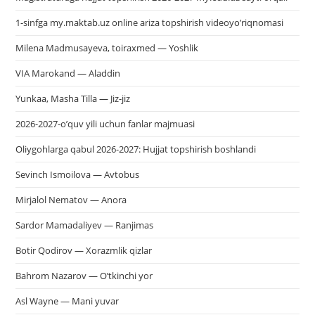
1-sinfga my.maktab.uz online ariza topshirish videoyo’riqnomasi
Milena Madmusayeva, toiraxmed — Yoshlik
VIA Marokand — Aladdin
Yunkaa, Masha Tilla — Jiz-jiz
2026-2027-o’quv yili uchun fanlar majmuasi
Oliygohlarga qabul 2026-2027: Hujjat topshirish boshlandi
Sevinch Ismoilova — Avtobus
Mirjalol Nematov — Anora
Sardor Mamadaliyev — Ranjimas
Botir Qodirov — Xorazmlik qizlar
Bahrom Nazarov — O’tkinchi yor
Asl Wayne — Mani yuvar