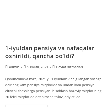
1-iyuldan pensiya va nafaqalar
oshirildi, qancha bo’ldi?
Автор
Запись
Рубрика
admin
5 июля, 2021
Davlat Xizmatlari
записи:
опубликована:
записи:
Qonunchilikka ko‘ra, 2021 yil 1 iyuldan: ? belgilangan yoshga
doir eng kam pensiya miqdorida va undan kam pensiya
oluvchi shaxslarga pensiyani hisoblash bazaviy miqdorining
20 foizi miqdorida qo‘shimcha to‘lov joriy etiladi.…