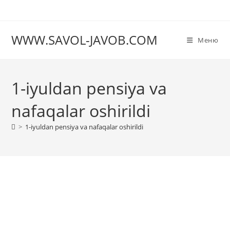
Перейти
к
содержимому
WWW.SAVOL-JAVOB.COM
Меню
1-iyuldan pensiya va
nafaqalar oshirildi
>
1-iyuldan pensiya va nafaqalar oshirildi