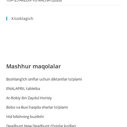
TOP-25 ARZON YO‘NALISH (2026)
Xisoblagich
Mashhur maqolalar
Boshlang’ich sinflar uchun diktantlar to’plami
ENALAPRIL tabletka
Ar-Robiy ibn Zaydul Horisiy
Bobo va Buvi haqida sherlar to‘plami
Hid bilishning buzilishi
Deadhunt New Deadhunt O’yinlar kodlari