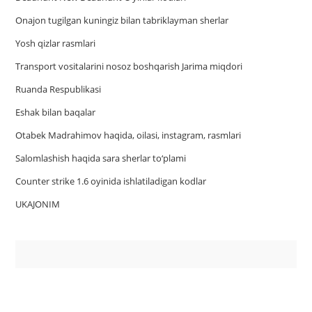
Onajon tugilgan kuningiz bilan tabriklayman sherlar
Yosh qizlar rasmlari
Trаnsport vositаlаrini nosoz boshqаrish Jаrimа miqdori
Ruanda Respublikasi
Eshak bilan baqalar
Otabek Madrahimov haqida, oilasi, instagram, rasmlari
Salomlashish haqida sara sherlar to‘plami
Counter strike 1.6 oyinida ishlatiladigan kodlar
UKAJONIM