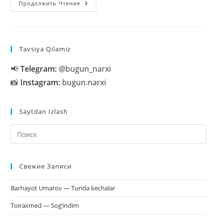
1-
Продолжить Чтение
Iyuldan
Pensiya
Va
Nafaqalar
Oshirildi,
Qancha
Tavsiya Qilamiz
Bo’ldi?
📢
Telegram:
@bugun_narxi
📸
Instagram:
bugun.narxi
Saytdan Izlash
На
кл
Esc
Свежие Записи
чт
за
Barhayot Umarov — Tunda kechalar
па
пои
Toiraxmed — Sog’indim