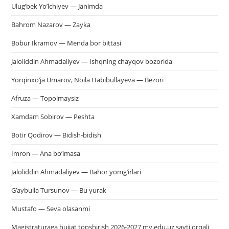
Ulug’bek Yo’lchiyev — Janimda
Bahrom Nazarov — Zayka
Bobur Ikramov — Menda bor bittasi
Jaloliddin Ahmadaliyev — Ishqning chayqov bozorida
Yorqinxo’ja Umarov, Noila Habibullayeva — Bezori
Afruza — Topolmaysiz
Xamdam Sobirov — Peshta
Botir Qodirov — Bidish-bidish
Imron — Ana bo’lmasa
Jaloliddin Ahmadaliyev — Bahor yomg’irlari
G’aybulla Tursunov — Bu yurak
Mustafo — Seva olasanmi
Magistraturaga hujjat topshirish 2026-2027 my.edu.uz sayti orqali