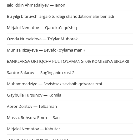
Jaloliddin Ahmadaliyev — Janon
Bu yilgi bitiruvchilarga 6 turdagi shahodatnomalar beriladi
Mirjalol Nematov — Qaro ko’z qo’shiq
Ozoda Nursaidova — To’ylar Muborak
Munisa Rizayeva — Bevafo (o’ylama mani)
BANKLARGA ORTIQCHA PUL TO‘LAMANG: 0% KOMISSIYA SIRLARI!
Sardor Safarov — Sog’inganim rost 2
Muhammadziyo — Sevishsak sevishib qo’yorasizmi
G’aybulla Tursunov — Komila
Abror Do’stov — Telbaman
Massa, Ruhsora Emm — San
Mirjalol Nematov — Kabutar