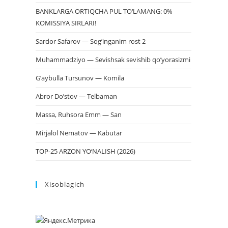
BANKLARGA ORTIQCHA PUL TO‘LAMANG: 0%
KOMISSIYA SIRLARI!
Sardor Safarov — Sog’inganim rost 2
Muhammadziyo — Sevishsak sevishib qo’yorasizmi
G’aybulla Tursunov — Komila
Abror Do’stov — Telbaman
Massa, Ruhsora Emm — San
Mirjalol Nematov — Kabutar
TOP-25 ARZON YO‘NALISH (2026)
Xisoblagich