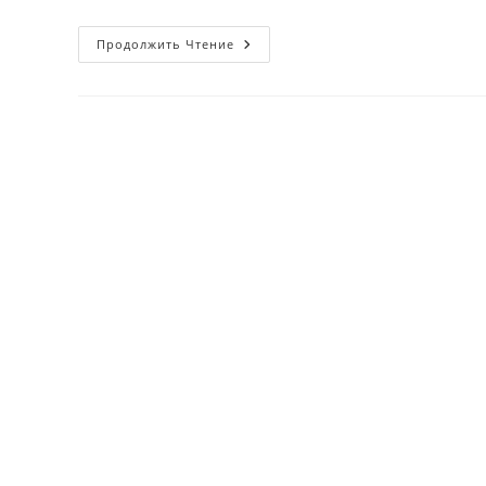
15-
Продолжить Чтение
Dekabr
—
“Shamollarda
Qolgan
Hislarim”
Filmi
Taqdim
Etilgan
Kun