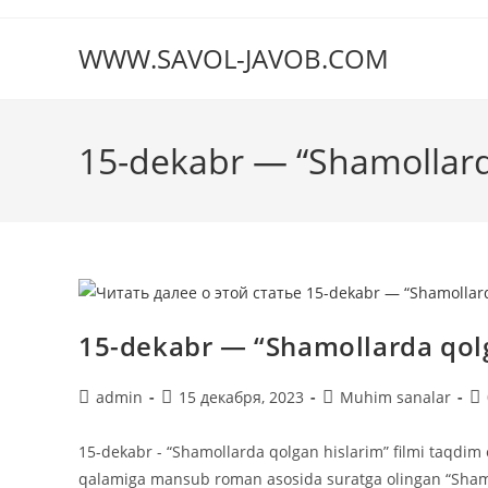
Перейти
к
WWW.SAVOL-JAVOB.COM
содержимому
15-dekabr — “Shamollarda
15-dekabr — “Shamollarda qolg
Автор
Запись
Рубрика
Ко
admin
15 декабря, 2023
Muhim sanalar
записи:
опубликована:
записи:
к
за
15-dekabr - “Shamollarda qolgan hislarim” filmi taqdim
qalamiga mansub roman asosida suratga olingan “Shamoll