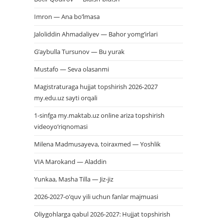
Imron — Ana bo’lmasa
Jaloliddin Ahmadaliyev — Bahor yomg’irlari
G’aybulla Tursunov — Bu yurak
Mustafo — Seva olasanmi
Magistraturaga hujjat topshirish 2026-2027
my.edu.uz sayti orqali
1-sinfga my.maktab.uz online ariza topshirish
videoyo’riqnomasi
Milena Madmusayeva, toiraxmed — Yoshlik
VIA Marokand — Aladdin
Yunkaa, Masha Tilla — Jiz-jiz
2026-2027-o’quv yili uchun fanlar majmuasi
Oliygohlarga qabul 2026-2027: Hujjat topshirish