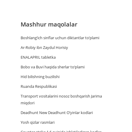
Mashhur maqolalar
Boshlang’ich sinflar uchun diktantlar to’plami
Ar-Robiy ibn Zaydul Horisiy
ENALAPRIL tabletka
Bobo va Buvi haqida sherlar to‘plami
Hid bilishning buzilishi
Ruanda Respublikasi
Trаnsport vositаlаrini nosoz boshqаrish Jаrimа
miqdori
Deadhunt New Deadhunt O’yinlar kodlari
Yosh qizlar rasmlari