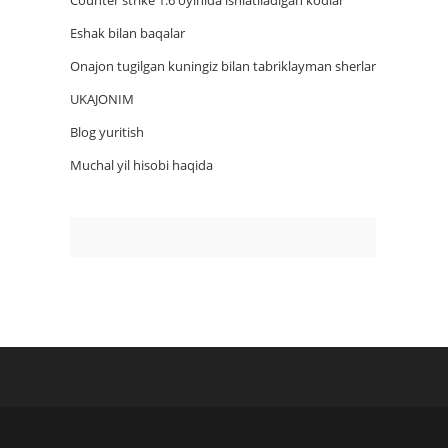
Counter strike 1.6 oyinida ishlatiladigan kodlar
Eshak bilan baqalar
Onajon tugilgan kuningiz bilan tabriklayman sherlar
UKAJONIM
Blog yuritish
Muchal yil hisobi haqida