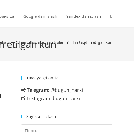
Переключи
траница
Google dan izlash
Yandex dan izlash
поиск
m etilgan kun
ekabr — “Shamollarda qolgan hislarim” filmi taqdim etilgan kun
по
Tavsiya Qilamiz
веб-
📢
Telegram:
@bugun_narxi
n
📸
Instagram:
bugun.narxi
сайту
Saytdan Izlash
Нажмите