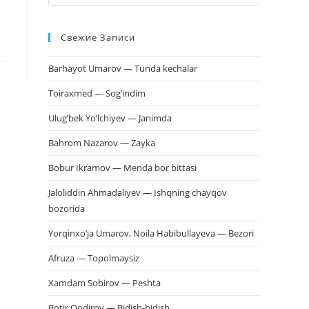
клавишу
Escape,
Свежие Записи
чтобы
закрыть
Barhayot Umarov — Tunda kechalar
панель
поиска.
Toiraxmed — Sog’indim
Ulug’bek Yo’lchiyev — Janimda
Bahrom Nazarov — Zayka
Bobur Ikramov — Menda bor bittasi
Jaloliddin Ahmadaliyev — Ishqning chayqov
bozorida
Yorqinxo’ja Umarov, Noila Habibullayeva — Bezori
Afruza — Topolmaysiz
Xamdam Sobirov — Peshta
Botir Qodirov — Bidish-bidish