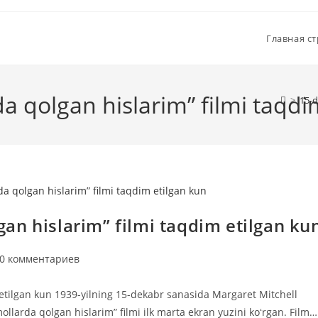
Главная с
 qolgan hislarim” filmi taqdi
>
15-d
an hislarim” filmi taqdim etilgan ku
мментарии
0 комментариев
писи:
 etilgan kun 1939-yilning 15-dekabr sanasida Margaret Mitchell
arda qolgan hislarim” filmi ilk marta ekran yuzini koʻrgan. Film…