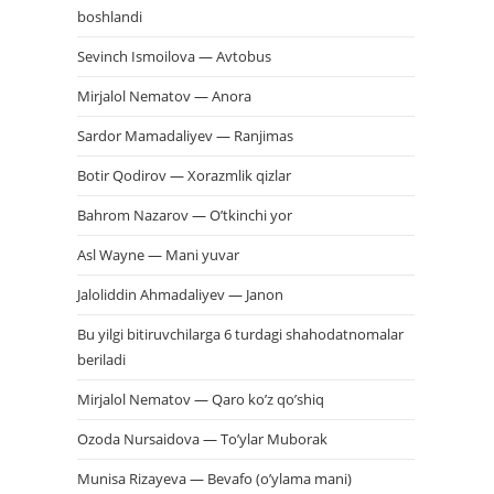
boshlandi
Sevinch Ismoilova — Avtobus
Mirjalol Nematov — Anora
Sardor Mamadaliyev — Ranjimas
Botir Qodirov — Xorazmlik qizlar
Bahrom Nazarov — O’tkinchi yor
Asl Wayne — Mani yuvar
Jaloliddin Ahmadaliyev — Janon
Bu yilgi bitiruvchilarga 6 turdagi shahodatnomalar
beriladi
Mirjalol Nematov — Qaro ko’z qo’shiq
Ozoda Nursaidova — To’ylar Muborak
Munisa Rizayeva — Bevafo (o’ylama mani)