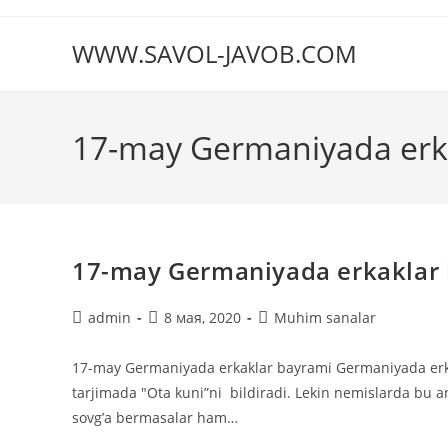
Перейти
к
WWW.SAVOL-JAVOB.COM
содержимому
17-may Germaniyada erk
17-may Germaniyada erkaklar
Автор
Запись
Рубрика
admin
8 мая, 2020
Muhim sanalar
записи:
опубликована:
записи:
17-may Germaniyada erkaklar bayrami Germaniyada erk
tarjimada "Ota kuni”ni bildiradi. Lekin nemislarda bu an
sovg’a bermasalar ham…