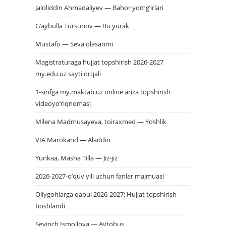
Jaloliddin Ahmadaliyev — Bahor yomg’irlari
G’aybulla Tursunov — Bu yurak
Mustafo — Seva olasanmi
Magistraturaga hujjat topshirish 2026-2027
my.edu.uz sayti orqali
1-sinfga my.maktab.uz online ariza topshirish
videoyo’riqnomasi
Milena Madmusayeva, toiraxmed — Yoshlik
VIA Marokand — Aladdin
Yunkaa, Masha Tilla — Jiz-jiz
2026-2027-o’quv yili uchun fanlar majmuasi
Oliygohlarga qabul 2026-2027: Hujjat topshirish
boshlandi
Sevinch Ismoilova — Avtobus