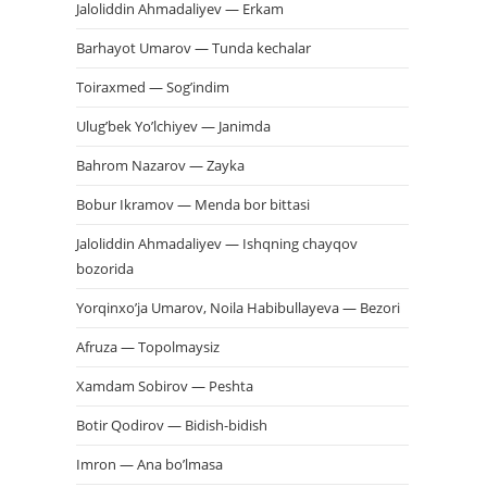
Jaloliddin Ahmadaliyev — Erkam
Barhayot Umarov — Tunda kechalar
Toiraxmed — Sog’indim
Ulug’bek Yo’lchiyev — Janimda
Bahrom Nazarov — Zayka
Bobur Ikramov — Menda bor bittasi
Jaloliddin Ahmadaliyev — Ishqning chayqov
bozorida
Yorqinxo’ja Umarov, Noila Habibullayeva — Bezori
Afruza — Topolmaysiz
Xamdam Sobirov — Peshta
Botir Qodirov — Bidish-bidish
Imron — Ana bo’lmasa