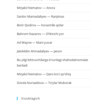
Mirjalol Nematov — Anora
Sardor Mamadaliyev — Ranjimas
Botir Qodirov — Xorazmlik qizlar
Bahrom Nazarov — O’tkinchi yor
Asl Wayne — Mani yuvar
Jaloliddin Ahmadaliyev — Janon
Bu yilgi bitiruvchilarga 6 turdagi shahodatnomalar
beriladi
Mirjalol Nematov — Qaro ko’z qo’shiq
Ozoda Nursaidova — To’ylar Muborak
Xisoblagich