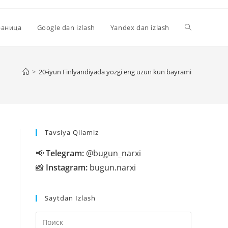
Переключи
раница
Google dan izlash
Yandex dan izlash
поиск
>
20-iyun Finlyandiyada yozgi eng uzun kun bayrami
по
Tavsiya Qilamiz
веб-
📢
Telegram:
@bugun_narxi
📸
Instagram:
bugun.narxi
сайту
Saytdan Izlash
Нажмите