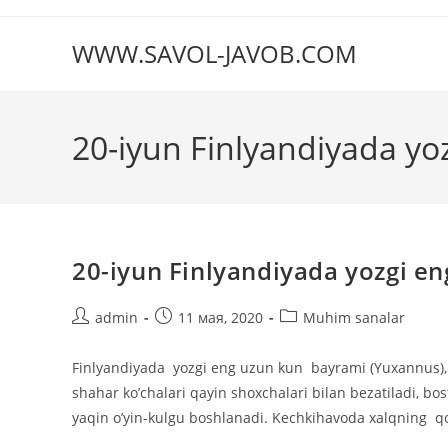
Перейти
к
WWW.SAVOL-JAVOB.COM
содержимому
20-iyun Finlyandiyada yo
20-iyun Finlyandiyada yozgi e
Автор
Запись
Рубрика
admin
11 мая, 2020
Muhim sanalar
записи:
опубликована:
записи:
Finlyandiyada yozgi eng uzun kun bayrami (Yuxannus), 
shahar ko’chalari qayin shoxchalari bilan bezatiladi, b
yaqin o’yin-kulgu boshlanadi. Kechkihavoda xalqning qo