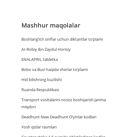
Mashhur maqolalar
Boshlang’ich sinflar uchun diktantlar to’plami
Ar-Robiy ibn Zaydul Horisiy
ENALAPRIL tabletka
Bobo va Buvi haqida sherlar to‘plami
Hid bilishning buzilishi
Ruanda Respublikasi
Trаnsport vositаlаrini nosoz boshqаrish Jаrimа
miqdori
Deadhunt New Deadhunt O’yinlar kodlari
Yosh qizlar rasmlari