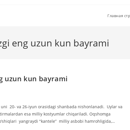
Главная ст
zgi eng uzun kun bayrami
ng uzun kun bayrami
uni 20- va 26-iyun orasidagi shanbada nishonlanadi. Uylar va
ostirmalardan esa milliy kostyumlar chiqariladi. Oqshomga
’shiqlari yangraydi "kantele” milliy asbobi hamrohligida,…