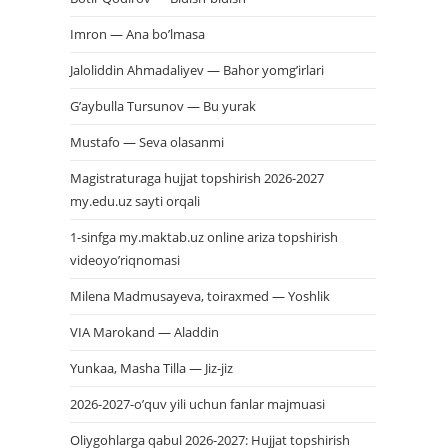
Imron — Ana bo’lmasa
Jaloliddin Ahmadaliyev — Bahor yomg’irlari
G’aybulla Tursunov — Bu yurak
Mustafo — Seva olasanmi
Magistraturaga hujjat topshirish 2026-2027
my.edu.uz sayti orqali
1-sinfga my.maktab.uz online ariza topshirish
videoyo’riqnomasi
Milena Madmusayeva, toiraxmed — Yoshlik
VIA Marokand — Aladdin
Yunkaa, Masha Tilla — Jiz-jiz
2026-2027-o’quv yili uchun fanlar majmuasi
Oliygohlarga qabul 2026-2027: Hujjat topshirish