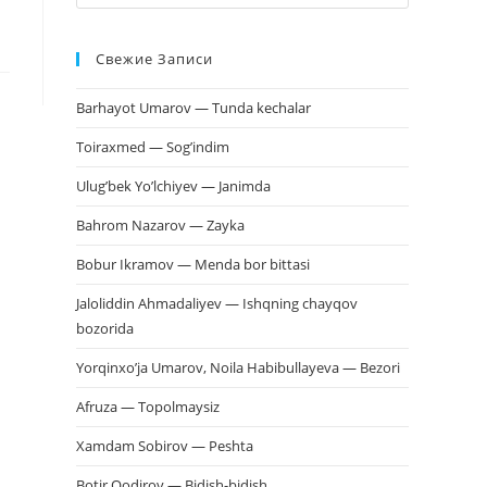
клавишу
Escape,
Свежие Записи
чтобы
закрыть
Barhayot Umarov — Tunda kechalar
панель
поиска.
Toiraxmed — Sog’indim
Ulug’bek Yo’lchiyev — Janimda
Bahrom Nazarov — Zayka
Bobur Ikramov — Menda bor bittasi
Jaloliddin Ahmadaliyev — Ishqning chayqov
bozorida
Yorqinxo’ja Umarov, Noila Habibullayeva — Bezori
Afruza — Topolmaysiz
Xamdam Sobirov — Peshta
Botir Qodirov — Bidish-bidish