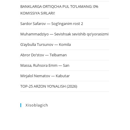
BANKLARGA ORTIQCHA PUL TO‘LAMANG: 0%
KOMISSIYA SIRLARI!
Sardor Safarov — Sog’inganim rost 2
Muhammadziyo — Sevishsak sevishib qo’yorasizmi
G’aybulla Tursunov — Komila
Abror Do’stov — Telbaman
Massa, Ruhsora Emm — San
Mirjalol Nematov — Kabutar
TOP-25 ARZON YO‘NALISH (2026)
Xisoblagich