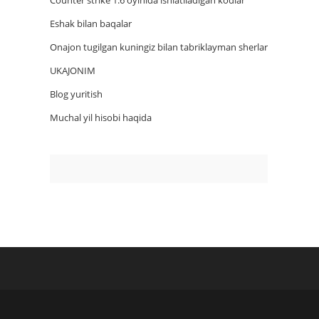
Counter strike 1.6 oyinida ishlatiladigan kodlar
Eshak bilan baqalar
Onajon tugilgan kuningiz bilan tabriklayman sherlar
UKAJONIM
Blog yuritish
Muchal yil hisobi haqida