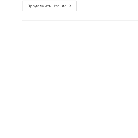
20-
Продолжить Чтение
Iyun
Finlyandiyada
Yozgi
Eng
Uzun
Kun
Bayrami