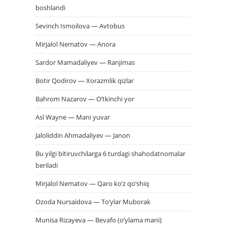
boshlandi
Sevinch Ismoilova — Avtobus
Mirjalol Nematov — Anora
Sardor Mamadaliyev — Ranjimas
Botir Qodirov — Xorazmlik qizlar
Bahrom Nazarov — O’tkinchi yor
Asl Wayne — Mani yuvar
Jaloliddin Ahmadaliyev — Janon
Bu yilgi bitiruvchilarga 6 turdagi shahodatnomalar
beriladi
Mirjalol Nematov — Qaro ko’z qo’shiq
Ozoda Nursaidova — To’ylar Muborak
Munisa Rizayeva — Bevafo (o’ylama mani)