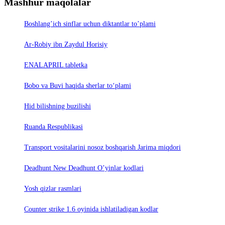
Mashhur maqolalar
Boshlang’ich sinflar uchun diktantlar to’plami
Ar-Robiy ibn Zaydul Horisiy
ENALAPRIL tabletka
Bobo va Buvi haqida sherlar to‘plami
Hid bilishning buzilishi
Ruanda Respublikasi
Trаnsport vositаlаrini nosoz boshqаrish Jаrimа miqdori
Deadhunt New Deadhunt O’yinlar kodlari
Yosh qizlar rasmlari
Counter strike 1.6 oyinida ishlatiladigan kodlar