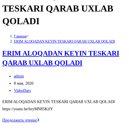
TESKARI QARAB UXLAB
QOLADI
Главная
>
ERIM ALOQADAN KEYIN TESKARI QARAB UXLAB QOLADI
ERIM ALOQADAN KEYIN TESKARI
QARAB UXLAB QOLADI
Автор
admin
записи:
Запись
8 мая, 2020
опубликована:
Рубрика
VideoDars
записи:
ERIM ALOQADAN KEYIN TESKARI QARAB UXLAB QOLADI
https://youtu.be/bryMN85KifY
ERIM
Продолжить чтение
ALOQADAN