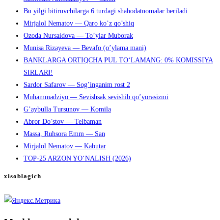
Bu yilgi bitiruvchilarga 6 turdagi shahodatnomalar beriladi
Mirjalol Nematov — Qaro ko’z qo’shiq
Ozoda Nursaidova — To’ylar Muborak
Munisa Rizayeva — Bevafo (o’ylama mani)
BANKLARGA ORTIQCHA PUL TO‘LAMANG: 0% KOMISSIYA
SIRLARI!
Sardor Safarov — Sog’inganim rost 2
Muhammadziyo — Sevishsak sevishib qo’yorasizmi
G’aybulla Tursunov — Komila
Abror Do’stov — Telbaman
Massa, Ruhsora Emm — San
Mirjalol Nematov — Kabutar
TOP-25 ARZON YO‘NALISH (2026)
xisoblagich