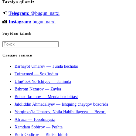
Tavsiya qilamiz
KEYIN
📢
Telegram:
@bugun_narxi
TESKARI
QARAB
📸
Instagram:
bugun.narxi
UXLAB
Saytdan izlash
QOLADI
Нажмите
клавишу
Свежие записи
Escape,
Barhayot Umarov — Tunda kechalar
чтобы
Toiraxmed — Sog’indim
закрыть
Ulug’bek Yo’lchiyev — Janimda
панель
Bahrom Nazarov — Zayka
поиска.
Bobur Ikramov — Menda bor bittasi
Jaloliddin Ahmadaliyev — Ishqning chayqov bozorida
Yorqinxo’ja Umarov, Noila Habibullayeva — Bezori
Afruza — Topolmaysiz
Xamdam Sobirov — Peshta
Botir Qodirov — Bidish-bidish