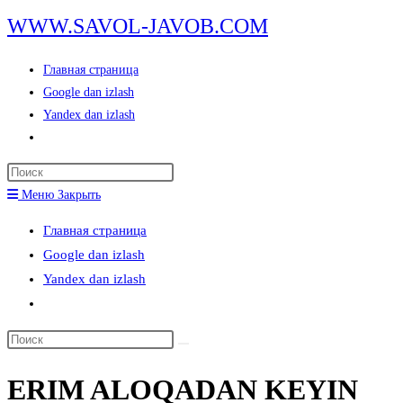
Перейти
WWW.SAVOL-JAVOB.COM
к
содержимому
Главная страница
Google dan izlash
Yandex dan izlash
Переключить
поиск
Нажмите
по
клавишу
Меню
Закрыть
веб-
Escape,
сайту
Главная страница
чтобы
Google dan izlash
закрыть
Yandex dan izlash
панель
Переключить
поиска.
поиск
Поиск
по
на
веб-
ERIM ALOQADAN KEYIN
сайте
сайту