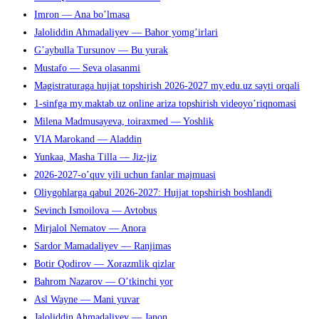
Imron — Ana bo’lmasa
Jaloliddin Ahmadaliyev — Bahor yomg’irlari
G’aybulla Tursunov — Bu yurak
Mustafo — Seva olasanmi
Magistraturaga hujjat topshirish 2026-2027 my.edu.uz sayti orqali
1-sinfga my.maktab.uz online ariza topshirish videoyo’riqnomasi
Milena Madmusayeva, toiraxmed — Yoshlik
VIA Marokand — Aladdin
Yunkaa, Masha Tilla — Jiz-jiz
2026-2027-o’quv yili uchun fanlar majmuasi
Oliygohlarga qabul 2026-2027: Hujjat topshirish boshlandi
Sevinch Ismoilova — Avtobus
Mirjalol Nematov — Anora
Sardor Mamadaliyev — Ranjimas
Botir Qodirov — Xorazmlik qizlar
Bahrom Nazarov — O’tkinchi yor
Asl Wayne — Mani yuvar
Jaloliddin Ahmadaliyev — Janon