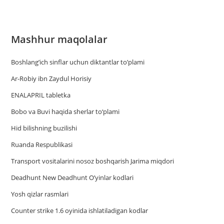
Mashhur maqolalar
Boshlang’ich sinflar uchun diktantlar to’plami
Ar-Robiy ibn Zaydul Horisiy
ENALAPRIL tabletka
Bobo va Buvi haqida sherlar to‘plami
Hid bilishning buzilishi
Ruanda Respublikasi
Trаnsport vositаlаrini nosoz boshqаrish Jаrimа miqdori
Deadhunt New Deadhunt O’yinlar kodlari
Yosh qizlar rasmlari
Counter strike 1.6 oyinida ishlatiladigan kodlar