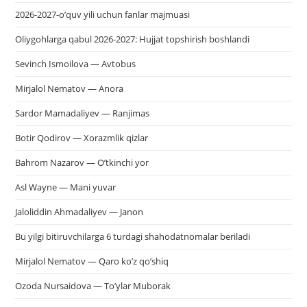
2026-2027-o’quv yili uchun fanlar majmuasi
Oliygohlarga qabul 2026-2027: Hujjat topshirish boshlandi
Sevinch Ismoilova — Avtobus
Mirjalol Nematov — Anora
Sardor Mamadaliyev — Ranjimas
Botir Qodirov — Xorazmlik qizlar
Bahrom Nazarov — O’tkinchi yor
Asl Wayne — Mani yuvar
Jaloliddin Ahmadaliyev — Janon
Bu yilgi bitiruvchilarga 6 turdagi shahodatnomalar beriladi
Mirjalol Nematov — Qaro ko’z qo’shiq
Ozoda Nursaidova — To’ylar Muborak