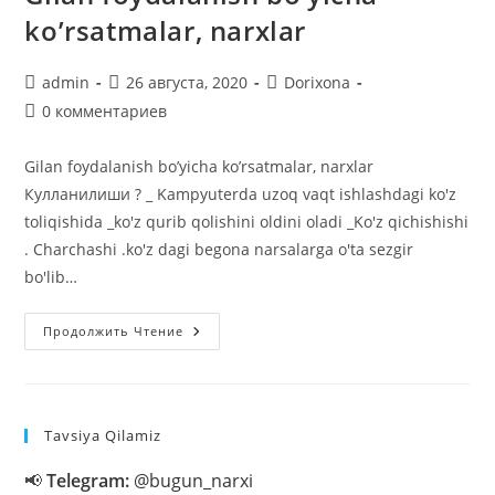
ko’rsatmalar, narxlar
Автор
Запись
Рубрика
admin
26 августа, 2020
Dorixona
записи:
опубликована:
записи:
Комментарии
0 комментариев
к
записи:
Gilan foydalanish bo’yicha ko’rsatmalar, narxlar
Кулланилиши ? _ Kampyuterda uzoq vaqt ishlashdagi ko'z
toliqishida _ko'z qurib qolishini oldini oladi _Ko'z qichishishi
. Charchashi .ko'z dagi begona narsalarga o'ta sezgir
bo'lib…
Gilan
Продолжить Чтение
Foydalanish
Bo’yicha
Ko’rsatmalar,
Narxlar
Tavsiya Qilamiz
📢
Telegram:
@bugun_narxi