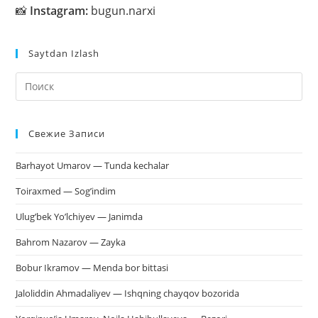
📸
Instagram:
bugun.narxi
Saytdan Izlash
На
кл
Esc
Свежие Записи
чт
за
Barhayot Umarov — Tunda kechalar
па
пои
Toiraxmed — Sog’indim
Ulug’bek Yo’lchiyev — Janimda
Bahrom Nazarov — Zayka
Bobur Ikramov — Menda bor bittasi
Jaloliddin Ahmadaliyev — Ishqning chayqov bozorida