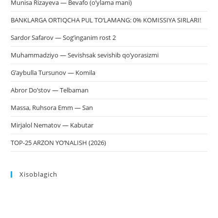
Munisa Rizayeva — Bevafo (o’ylama mani)
BANKLARGA ORTIQCHA PUL TO‘LAMANG: 0% KOMISSIYA SIRLARI!
Sardor Safarov — Sog’inganim rost 2
Muhammadziyo — Sevishsak sevishib qo’yorasizmi
G’aybulla Tursunov — Komila
Abror Do’stov — Telbaman
Massa, Ruhsora Emm — San
Mirjalol Nematov — Kabutar
TOP-25 ARZON YO‘NALISH (2026)
Xisoblagich