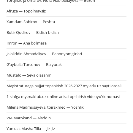
Yorqinxo’ja Umarov, Noila Habibullayeva — Bezori
Afruza — Topolmaysiz
Xamdam Sobirov — Peshta
Botir Qodirov — Bidish-bidish
Imron — Ana bo’lmasa
Jaloliddin Ahmadaliyev — Bahor yomg’irlari
G’aybulla Tursunov — Bu yurak
Mustafo — Seva olasanmi
Magistraturaga hujjat topshirish 2026-2027 my.edu.uz sayti orqali
1-sinfga my.maktab.uz online ariza topshirish videoyo’riqnomasi
Milena Madmusayeva, toiraxmed — Yoshlik
VIA Marokand — Aladdin
Yunkaa, Masha Tilla — Jiz-jiz