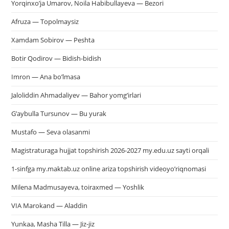
Yorqinxo’ja Umarov, Noila Habibullayeva — Bezori
Afruza — Topolmaysiz
Xamdam Sobirov — Peshta
Botir Qodirov — Bidish-bidish
Imron — Ana bo’lmasa
Jaloliddin Ahmadaliyev — Bahor yomg’irlari
G’aybulla Tursunov — Bu yurak
Mustafo — Seva olasanmi
Magistraturaga hujjat topshirish 2026-2027 my.edu.uz sayti orqali
1-sinfga my.maktab.uz online ariza topshirish videoyo’riqnomasi
Milena Madmusayeva, toiraxmed — Yoshlik
VIA Marokand — Aladdin
Yunkaa, Masha Tilla — Jiz-jiz