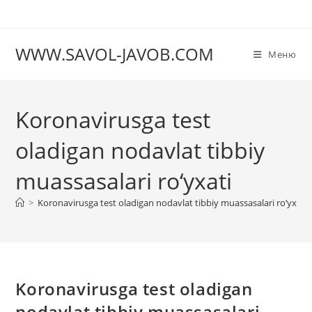
Перейти
к
содержимому
WWW.SAVOL-JAVOB.COM
Меню
Koronavirusga test
oladigan nodavlat tibbiy
muassasalari ro‘yxati
>
Koronavirusga test oladigan nodavlat tibbiy muassasalari ro‘yxati
Koronavirusga test oladigan
nodavlat tibbiy muassasalari