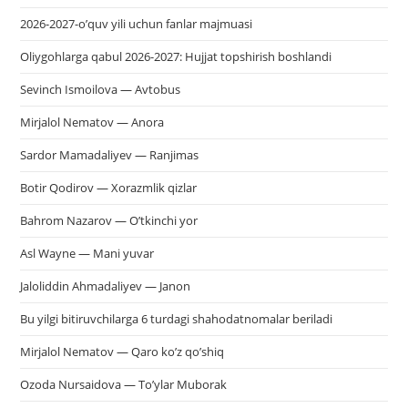
2026-2027-o’quv yili uchun fanlar majmuasi
Oliygohlarga qabul 2026-2027: Hujjat topshirish boshlandi
Sevinch Ismoilova — Avtobus
Mirjalol Nematov — Anora
Sardor Mamadaliyev — Ranjimas
Botir Qodirov — Xorazmlik qizlar
Bahrom Nazarov — O’tkinchi yor
Asl Wayne — Mani yuvar
Jaloliddin Ahmadaliyev — Janon
Bu yilgi bitiruvchilarga 6 turdagi shahodatnomalar beriladi
Mirjalol Nematov — Qaro ko’z qo’shiq
Ozoda Nursaidova — To’ylar Muborak