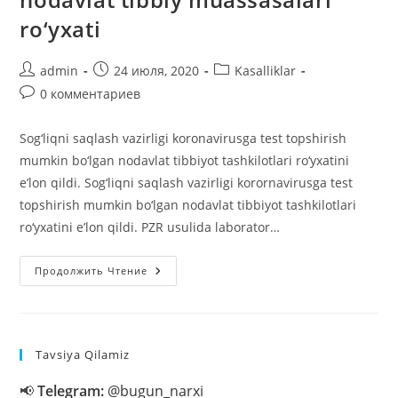
ro‘yxati
Автор
Запись
Рубрика
admin
24 июля, 2020
Kasalliklar
записи:
опубликована:
записи:
Комментарии
0 комментариев
к
записи:
Sog‘liqni saqlash vazirligi koronavirusga test topshirish
mumkin bo‘lgan nodavlat tibbiyot tashkilotlari ro‘yxatini
e’lon qildi. Sog‘liqni saqlash vazirligi korornavirusga test
topshirish mumkin bo‘lgan nodavlat tibbiyot tashkilotlari
ro‘yxatini e’lon qildi. PZR usulida laborator…
Koronavirusga
Продолжить Чтение
Test
Oladigan
Nodavlat
Tibbiy
Muassasalari
Ro‘yxati
Tavsiya Qilamiz
📢
Telegram:
@bugun_narxi