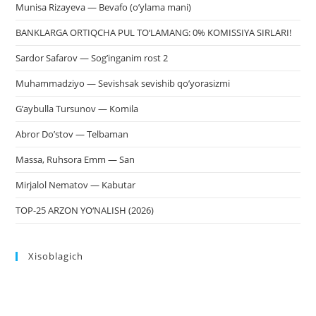
Munisa Rizayeva — Bevafo (o’ylama mani)
BANKLARGA ORTIQCHA PUL TO‘LAMANG: 0% KOMISSIYA SIRLARI!
Sardor Safarov — Sog’inganim rost 2
Muhammadziyo — Sevishsak sevishib qo’yorasizmi
G’aybulla Tursunov — Komila
Abror Do’stov — Telbaman
Massa, Ruhsora Emm — San
Mirjalol Nematov — Kabutar
TOP-25 ARZON YO‘NALISH (2026)
Xisoblagich