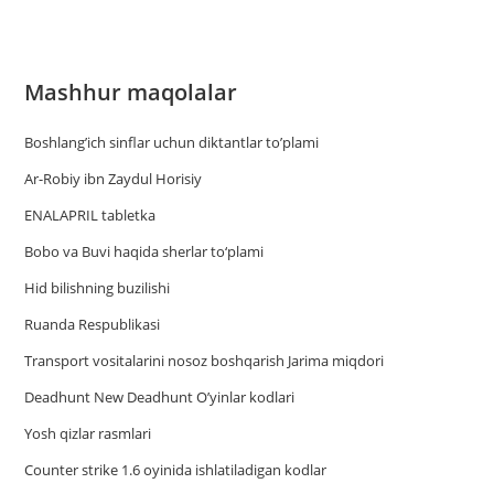
Mashhur maqolalar
Boshlang’ich sinflar uchun diktantlar to’plami
Ar-Robiy ibn Zaydul Horisiy
ENALAPRIL tabletka
Bobo va Buvi haqida sherlar to‘plami
Hid bilishning buzilishi
Ruanda Respublikasi
Trаnsport vositаlаrini nosoz boshqаrish Jаrimа miqdori
Deadhunt New Deadhunt O’yinlar kodlari
Yosh qizlar rasmlari
Counter strike 1.6 oyinida ishlatiladigan kodlar