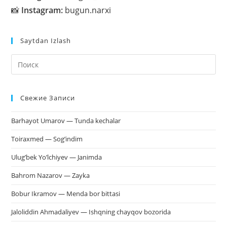
📸
Instagram:
bugun.narxi
Saytdan Izlash
На
кл
Esc
Свежие Записи
чт
за
Barhayot Umarov — Tunda kechalar
па
пои
Toiraxmed — Sog’indim
Ulug’bek Yo’lchiyev — Janimda
Bahrom Nazarov — Zayka
Bobur Ikramov — Menda bor bittasi
Jaloliddin Ahmadaliyev — Ishqning chayqov bozorida