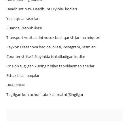
Deadhunt New Deadhunt O’yinlar kodlari
Yosh qizlar rasmlari
Ruanda Respublikasi
Trаnsport vositаlаrini nosoz boshqаrish Jаrimа miqdori
Rayxon Ulasenova haqida, oilasi, instagram, rasmlari
Counter strike 1.6 oyinida ishlatiladigan kodlar
Onajon tugilgan kuningiz bilan tabriklayman sherlar
Eshak bilan baqalar
UKAJONIM
Tug‘ilgan kun uchun tabriklar matni (Singilga)