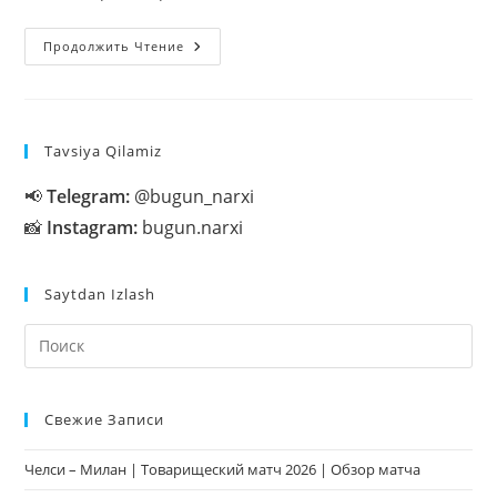
Savodxonlik
Продолжить Чтение
Bayrami
(Alifbe
Bayrami)
–
Eng
Zamonaviy,
Tavsiya Qilamiz
Kreativ
Ssenariylar
📢
Telegram:
@bugun_narxi
📸
Instagram:
bugun.narxi
Saytdan Izlash
На
кл
Esc
Свежие Записи
чт
за
Челси – Милан | Товарищеский матч 2026 | Обзор матча
па