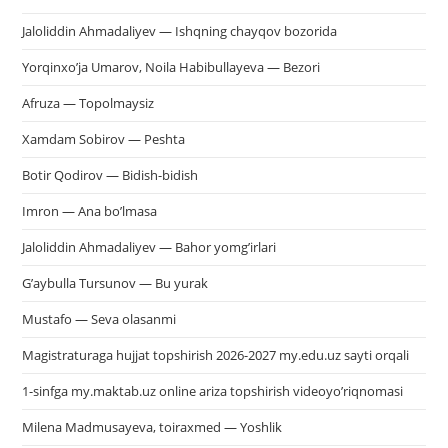
Jaloliddin Ahmadaliyev — Ishqning chayqov bozorida
Yorqinxo’ja Umarov, Noila Habibullayeva — Bezori
Afruza — Topolmaysiz
Xamdam Sobirov — Peshta
Botir Qodirov — Bidish-bidish
Imron — Ana bo’lmasa
Jaloliddin Ahmadaliyev — Bahor yomg’irlari
G’aybulla Tursunov — Bu yurak
Mustafo — Seva olasanmi
Magistraturaga hujjat topshirish 2026-2027 my.edu.uz sayti orqali
1-sinfga my.maktab.uz online ariza topshirish videoyo’riqnomasi
Milena Madmusayeva, toiraxmed — Yoshlik