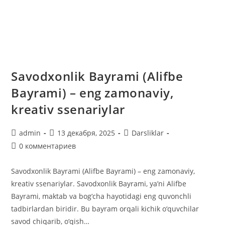
Savodxonlik Bayrami (Alifbe
Bayrami) – eng zamonaviy,
kreativ ssenariylar
Автор
Запись
Рубрика
admin
13 декабря, 2025
Darsliklar
записи:
опубликована:
записи:
Комментарии
0 комментариев
к
записи:
Savodxonlik Bayrami (Alifbe Bayrami) – eng zamonaviy,
kreativ ssenariylar. Savodxonlik Bayrami, ya’ni Alifbe
Bayrami, maktab va bog‘cha hayotidagi eng quvonchli
tadbirlardan biridir. Bu bayram orqali kichik o‘quvchilar
savod chiqarib, o‘qish…