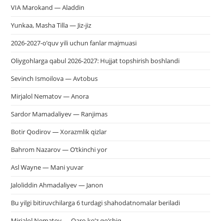
VIA Marokand — Aladdin
Yunkaa, Masha Tilla — Jiz-jiz
2026-2027-o’quv yili uchun fanlar majmuasi
Oliygohlarga qabul 2026-2027: Hujjat topshirish boshlandi
Sevinch Ismoilova — Avtobus
Mirjalol Nematov — Anora
Sardor Mamadaliyev — Ranjimas
Botir Qodirov — Xorazmlik qizlar
Bahrom Nazarov — O’tkinchi yor
Asl Wayne — Mani yuvar
Jaloliddin Ahmadaliyev — Janon
Bu yilgi bitiruvchilarga 6 turdagi shahodatnomalar beriladi
Mirjalol Nematov — Qaro ko’z qo’shiq