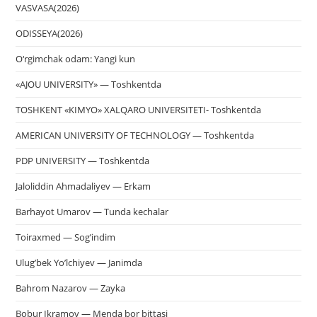
пои
VASVASA(2026)
ODISSEYA(2026)
O‘rgimchak odam: Yangi kun
«AJOU UNIVERSITY» — Toshkentda
TOSHKENT «KIMYO» XALQARO UNIVERSITETI- Toshkentda
AMERICAN UNIVERSITY OF TECHNOLOGY — Toshkentda
PDP UNIVERSITY — Toshkentda
Jaloliddin Ahmadaliyev — Erkam
Barhayot Umarov — Tunda kechalar
Toiraxmed — Sog’indim
Ulug’bek Yo’lchiyev — Janimda
Bahrom Nazarov — Zayka
Bobur Ikramov — Menda bor bittasi