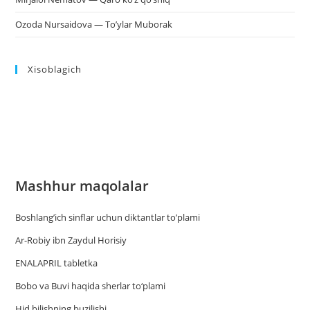
Ozoda Nursaidova — To’ylar Muborak
Xisoblagich
Mashhur maqolalar
Boshlang’ich sinflar uchun diktantlar to’plami
Ar-Robiy ibn Zaydul Horisiy
ENALAPRIL tabletka
Bobo va Buvi haqida sherlar to‘plami
Hid bilishning buzilishi