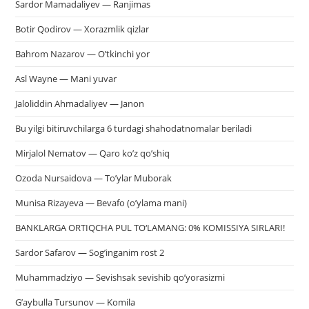
Sardor Mamadaliyev — Ranjimas
Botir Qodirov — Xorazmlik qizlar
Bahrom Nazarov — O’tkinchi yor
Asl Wayne — Mani yuvar
Jaloliddin Ahmadaliyev — Janon
Bu yilgi bitiruvchilarga 6 turdagi shahodatnomalar beriladi
Mirjalol Nematov — Qaro ko’z qo’shiq
Ozoda Nursaidova — To’ylar Muborak
Munisa Rizayeva — Bevafo (o’ylama mani)
BANKLARGA ORTIQCHA PUL TO‘LAMANG: 0% KOMISSIYA SIRLARI!
Sardor Safarov — Sog’inganim rost 2
Muhammadziyo — Sevishsak sevishib qo’yorasizmi
G’aybulla Tursunov — Komila