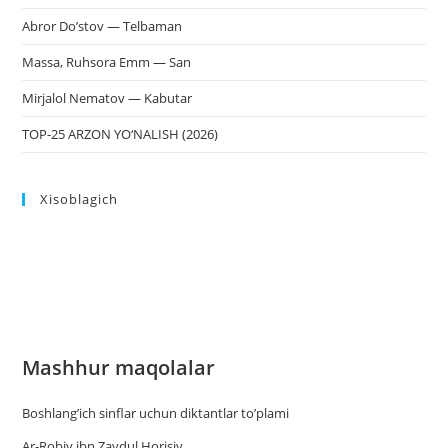
Abror Do’stov — Telbaman
Massa, Ruhsora Emm — San
Mirjalol Nematov — Kabutar
TOP-25 ARZON YO‘NALISH (2026)
Xisoblagich
Mashhur maqolalar
Boshlang’ich sinflar uchun diktantlar to’plami
Ar-Robiy ibn Zaydul Horisiy