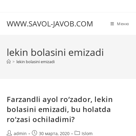
Перейти
к
содержимому
WWW.SAVOL-JAVOB.COM
Меню
lekin bolasini emizadi
>
lekin bolasini emizadi
Farzandli ayol ro‘zador, lekin
bolasini emizadi, bu holatda
ro‘zasi ochiladimi?
Автор
Запись
Рубрика
admin
30 марта, 2020
Islom