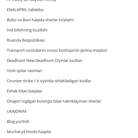
ENALAPRIL tabletka
Bobo va Buvi haqida sherlar to‘plami
Hid bilishning buzilishi
Ruanda Respublikasi
Trаnsport vositаlаrini nosoz boshqаrish Jаrimа miqdori
Deadhunt New Deadhunt O’yinlar kodlari
Yosh qizlar rasmlari
Counter strike 1.6 oyinida ishlatiladigan kodlar
Eshak bilan baqalar
Onajon tugilgan kuningiz bilan tabriklayman sherlar
UKAJONIM
Blog yuritish
Muchal yil hisobi haqida