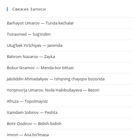
Esc
Свежие Записи
чт
за
Barhayot Umarov — Tunda kechalar
па
пои
Toiraxmed — Sog’indim
Ulug’bek Yo’lchiyev — Janimda
Bahrom Nazarov — Zayka
Bobur Ikramov — Menda bor bittasi
Jaloliddin Ahmadaliyev — Ishqning chayqov bozorida
Yorqinxo’ja Umarov, Noila Habibullayeva — Bezori
Afruza — Topolmaysiz
Xamdam Sobirov — Peshta
Botir Qodirov — Bidish-bidish
Imron — Ana bo’lmasa