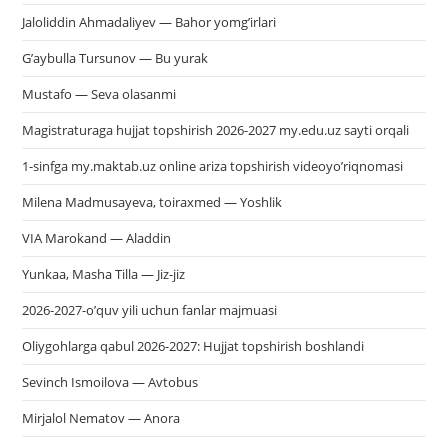
Jaloliddin Ahmadaliyev — Bahor yomg’irlari
G’aybulla Tursunov — Bu yurak
Mustafo — Seva olasanmi
Magistraturaga hujjat topshirish 2026-2027 my.edu.uz sayti orqali
1-sinfga my.maktab.uz online ariza topshirish videoyo’riqnomasi
Milena Madmusayeva, toiraxmed — Yoshlik
VIA Marokand — Aladdin
Yunkaa, Masha Tilla — Jiz-jiz
2026-2027-o’quv yili uchun fanlar majmuasi
Oliygohlarga qabul 2026-2027: Hujjat topshirish boshlandi
Sevinch Ismoilova — Avtobus
Mirjalol Nematov — Anora