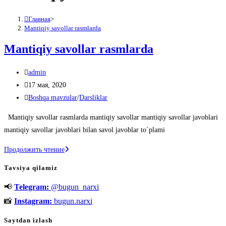
Главная
>
Mantiqiy savollar rasmlarda
Mantiqiy savollar rasmlarda
Автор
admin
записи:
Запись
17 мая, 2020
опубликована:
Рубрика
Boshqa mavzular
/
Darsliklar
записи:
Mantiqiy savollar rasmlarda mantiqiy savollar mantiqiy savollar javoblari
mantiqiy savollar javoblari bilan savol javoblar to`plami
Mantiqiy
Продолжить чтение
savollar
Tavsiya qilamiz
rasmlarda
📢
Telegram:
@bugun_narxi
📸
Instagram:
bugun.narxi
Saytdan izlash