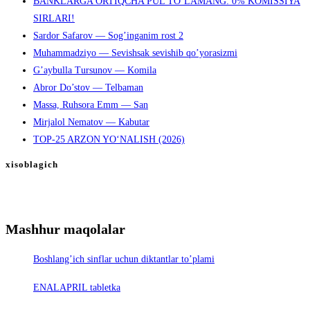
BANKLARGA ORTIQCHA PUL TO‘LAMANG: 0% KOMISSIYA
SIRLARI!
Sardor Safarov — Sog’inganim rost 2
Muhammadziyo — Sevishsak sevishib qo’yorasizmi
G’aybulla Tursunov — Komila
Abror Do’stov — Telbaman
Massa, Ruhsora Emm — San
Mirjalol Nematov — Kabutar
TOP-25 ARZON YO‘NALISH (2026)
xisoblagich
Mashhur maqolalar
Boshlang’ich sinflar uchun diktantlar to’plami
ENALAPRIL tabletka