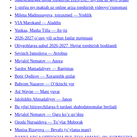
1-sinfga my.maktab.uz online ariza topshirish videoyo’riqnomasi
Milena Madmusayeva, toiraxmed — Yoshlik
VIA Marokand — Aladdin
Yunkaa, Masha Tilla — Jiz-jiz
2026-2027-o’quv yili uchun fanlar majmuasi
Oliygohlarga qabul 2026-2027: Hujjat topshirish boshlandi
Sevinch Ismoilova — Avtobus
Mirjalol Nematov — Anora
Sardor Mamadaliyev — Ranjimas
Botir Qodirov — Xorazmlik qizlar
Bahrom Nazarov — O’tkinchi yor
Asl Wayne — Mani yuvar
Jaloliddin Ahmadaliyev — Janon
Bu yilgi bitiruvchilarga 6 turdagi shahodatnomalar beriladi
Mirjalol Nematov — Qaro ko’z qo’shiq
Ozoda Nursaidova — To’ylar Muborak
Munisa Rizayeva — Bevafo (o’ylama mani)