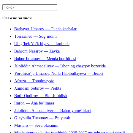
Нажмите
клавишу
Свежие записи
Escape,
Barhayot Umarov — Tunda kechalar
чтобы
Toiraxmed — Sog’indim
закрыть
Ulug’bek Yo’lchiyev — Janimda
панель
Bahrom Nazarov — Zayka
поиска.
Bobur Ikramov — Menda bor bittasi
Jaloliddin Ahmadaliyev — Ishqning chayqov bozorida
Yorqinxo’ja Umarov, Noila Habibullayeva — Bezori
Afruza — Topolmaysiz
Xamdam Sobirov — Peshta
Botir Qodirov — Bidish-bidish
Imron — Ana bo’lmasa
Jaloliddin Ahmadaliyev — Bahor yomg’irlari
G’aybulla Tursunov — Bu yurak
Mustafo — Seva olasanmi
Magistraturaga hujjat topshirish 2026-2027 my.edu.uz sayti orqali