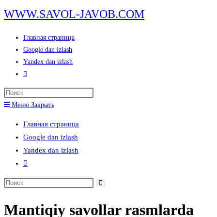
Перейти
WWW.SAVOL-JAVOB.COM
к
содержимому
Главная страница
Google dan izlash
Yandex dan izlash
Переключить
поиск
Нажмите
по
клавишу
Меню
Закрыть
веб-
Escape,
сайту
Главная страница
чтобы
Google dan izlash
закрыть
Yandex dan izlash
панель
Переключить
поиска.
поиск
Поиск
по
на
веб-
Mantiqiy savollar rasmlarda
сайте
сайту