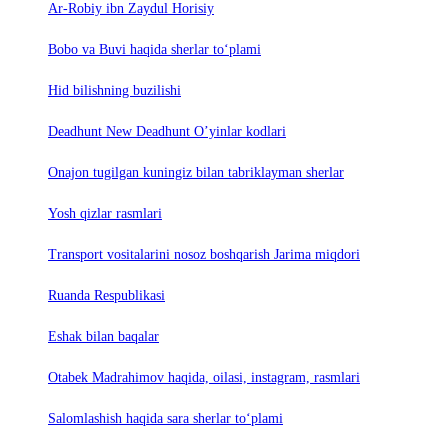
Ar-Robiy ibn Zaydul Horisiy
Bobo va Buvi haqida sherlar to‘plami
Hid bilishning buzilishi
Deadhunt New Deadhunt O’yinlar kodlari
Onajon tugilgan kuningiz bilan tabriklayman sherlar
Yosh qizlar rasmlari
Trаnsport vositаlаrini nosoz boshqаrish Jаrimа miqdori
Ruanda Respublikasi
Eshak bilan baqalar
Otabek Madrahimov haqida, oilasi, instagram, rasmlari
Salomlashish haqida sara sherlar to‘plami