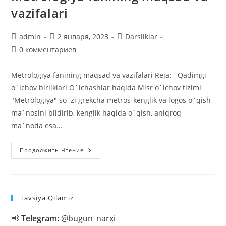
vazifalari
Автор
Запись
Рубрика
admin
2 января, 2023
Darsliklar
записи:
опубликована:
записи:
Комментарии
0 комментариев
к
записи:
Metrologiya fanining maqsad va vazifalari Reja: Qadimgi
o`lchov birliklari O`lchashlar haqida Misr o`lchov tizimi
"Metrologiya" so`zi grekcha metros-kenglik va logos o`qish
ma`nosini bildirib, kenglik haqida o`qish, aniqroq
ma`noda esa…
Metrologiya
Продолжить Чтение
Fanining
Maqsad
Va
Vazifalari
Tavsiya Qilamiz
📢
Telegram:
@bugun_narxi