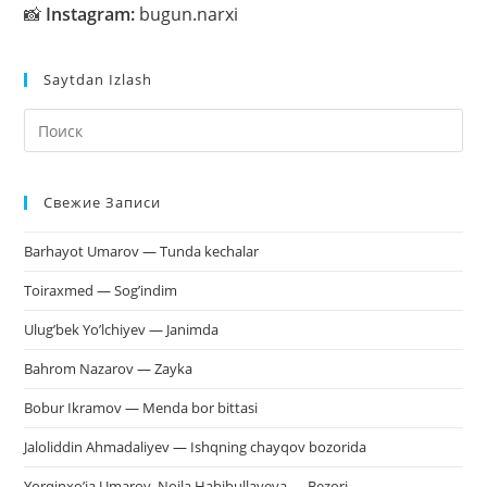
📸
Instagram:
bugun.narxi
Saytdan Izlash
На
кл
Esc
Свежие Записи
чт
за
Barhayot Umarov — Tunda kechalar
па
пои
Toiraxmed — Sog’indim
Ulug’bek Yo’lchiyev — Janimda
Bahrom Nazarov — Zayka
Bobur Ikramov — Menda bor bittasi
Jaloliddin Ahmadaliyev — Ishqning chayqov bozorida
Yorqinxo’ja Umarov, Noila Habibullayeva — Bezori