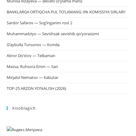
Munisa Rizayeva — Bevafo (o’ylama mani)
BANKLARGA ORTIQCHA PUL TO‘LAMANG: 0% KOMISSIYA SIRLARI!
Sardor Safarov — Sog’inganim rost 2
Muhammadziyo — Sevishsak sevishib qo’yorasizmi
G’aybulla Tursunov — Komila
Abror Do’stov — Telbaman
Massa, Ruhsora Emm — San
Mirjalol Nematov — Kabutar
TOP-25 ARZON YO‘NALISH (2026)
Xisoblagich