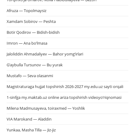
Afruza — Topolmaysiz
Xamdam Sobirov — Peshta
Botir Qodirov — Bidish-bidish
Imron — Ana bo’lmasa
Jaloliddin Ahmadaliyev — Bahor yomg’irlari
G’aybulla Tursunov — Bu yurak
Mustafo — Seva olasanmi
Magistraturaga hujjat topshirish 2026-2027 my.edu.uz sayti orqali
1-sinfga my.maktab.uz online ariza topshirish videoyo’riqnomasi
Milena Madmusayeva, toiraxmed — Yoshlik
VIA Marokand — Aladdin
Yunkaa, Masha Tilla — Jiz-jiz