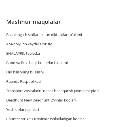
Mashhur maqolalar
Boshlang’ich sinflar uchun diktantlar to’plami
Ar-Robiy ibn Zaydul Horisiy
ENALAPRIL tabletka
Bobo va Buvi haqida sherlar to‘plami
Hid bilishning buzilishi
Ruanda Respublikasi
Trаnsport vositаlаrini nosoz boshqаrish Jаrimа miqdori
Deadhunt New Deadhunt O’yinlar kodlari
Yosh qizlar rasmlari
Counter strike 1.6 oyinida ishlatiladigan kodlar