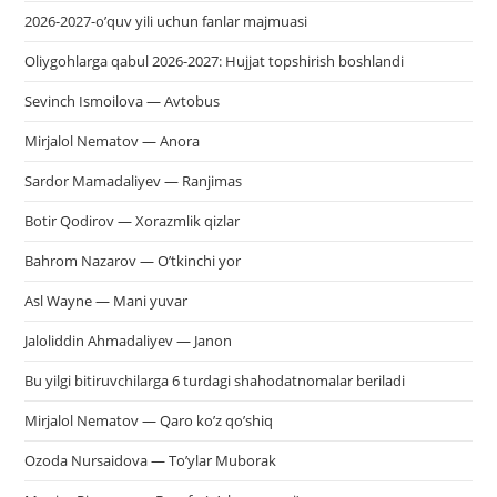
2026-2027-o’quv yili uchun fanlar majmuasi
Oliygohlarga qabul 2026-2027: Hujjat topshirish boshlandi
Sevinch Ismoilova — Avtobus
Mirjalol Nematov — Anora
Sardor Mamadaliyev — Ranjimas
Botir Qodirov — Xorazmlik qizlar
Bahrom Nazarov — O’tkinchi yor
Asl Wayne — Mani yuvar
Jaloliddin Ahmadaliyev — Janon
Bu yilgi bitiruvchilarga 6 turdagi shahodatnomalar beriladi
Mirjalol Nematov — Qaro ko’z qo’shiq
Ozoda Nursaidova — To’ylar Muborak