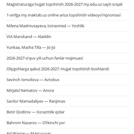
Magistraturaga hujjat topshirish 2026-2027 my.edu.uz sayti orqali
1-sinfga my.maktab.uz online ariza topshirish videoyo’riqnomasi
Milena Madmusayeva, toiraxmed — Yoshlik
VIA Marokand — Aladdin
Yunkaa, Masha Tilla — Jiz-jiz
2026-2027-o’quv yili uchun fanlar majmuasi
Oliygohlarga qabul 2026-2027: Hujjat topshirish boshlandi
Sevinch Ismoilova — Avtobus
Mirjalol Nematov — Anora
Sardor Mamadaliyev — Ranjimas
Botir Qodirov — Xorazmlik qizlar
Bahrom Nazarov — O’tkinchi yor
Asl Wayne — Mani yuvar