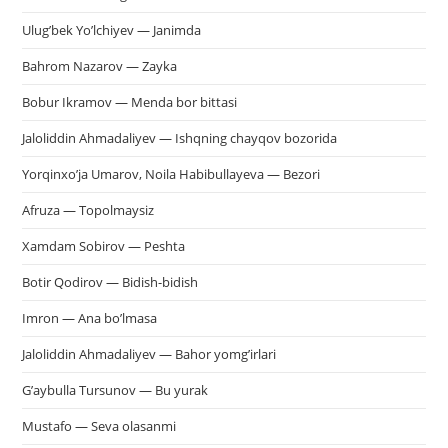
Ulug’bek Yo’lchiyev — Janimda
Bahrom Nazarov — Zayka
Bobur Ikramov — Menda bor bittasi
Jaloliddin Ahmadaliyev — Ishqning chayqov bozorida
Yorqinxo’ja Umarov, Noila Habibullayeva — Bezori
Afruza — Topolmaysiz
Xamdam Sobirov — Peshta
Botir Qodirov — Bidish-bidish
Imron — Ana bo’lmasa
Jaloliddin Ahmadaliyev — Bahor yomg’irlari
G’aybulla Tursunov — Bu yurak
Mustafo — Seva olasanmi