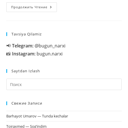
Milliarder
Продолжить Чтение
Jek
Ma
Haqida
Tavsiya Qilamiz
📢
Telegram:
@bugun_narxi
📸
Instagram:
bugun.narxi
Saytdan Izlash
На
кл
Esc
Свежие Записи
чт
за
Barhayot Umarov — Tunda kechalar
па
пои
Toiraxmed — Sog’indim