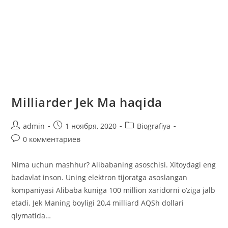
Milliarder Jek Ma haqida
Автор
Запись
Рубрика
admin
1 ноября, 2020
Biografiya
записи:
опубликована:
записи:
Комментарии
0 комментариев
к
записи:
Nima uchun mashhur? Alibabaning asoschisi. Xitoydagi eng
badavlat inson. Uning elektron tijoratga asoslangan
kompaniyasi Alibaba kuniga 100 million xaridorni o‘ziga jalb
etadi. Jek Maning boyligi 20,4 milliard AQSh dollari
qiymatida…