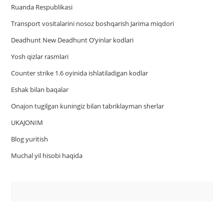
Ruanda Respublikasi
Trаnsport vositаlаrini nosoz boshqаrish Jаrimа miqdori
Deadhunt New Deadhunt O’yinlar kodlari
Yosh qizlar rasmlari
Counter strike 1.6 oyinida ishlatiladigan kodlar
Eshak bilan baqalar
Onajon tugilgan kuningiz bilan tabriklayman sherlar
UKAJONIM
Blog yuritish
Muchal yil hisobi haqida