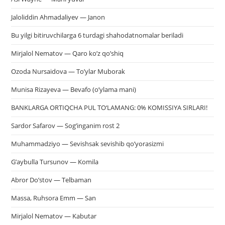
Jaloliddin Ahmadaliyev — Janon
Bu yilgi bitiruvchilarga 6 turdagi shahodatnomalar beriladi
Mirjalol Nematov — Qaro ko’z qo’shiq
Ozoda Nursaidova — To’ylar Muborak
Munisa Rizayeva — Bevafo (o’ylama mani)
BANKLARGA ORTIQCHA PUL TO‘LAMANG: 0% KOMISSIYA SIRLARI!
Sardor Safarov — Sog’inganim rost 2
Muhammadziyo — Sevishsak sevishib qo’yorasizmi
G’aybulla Tursunov — Komila
Abror Do’stov — Telbaman
Massa, Ruhsora Emm — San
Mirjalol Nematov — Kabutar