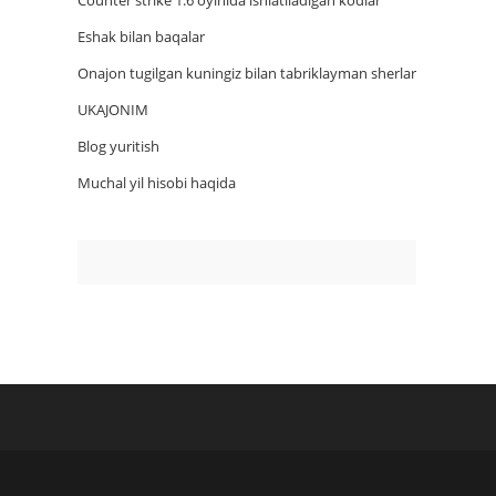
Counter strike 1.6 oyinida ishlatiladigan kodlar
Eshak bilan baqalar
Onajon tugilgan kuningiz bilan tabriklayman sherlar
UKAJONIM
Blog yuritish
Muchal yil hisobi haqida