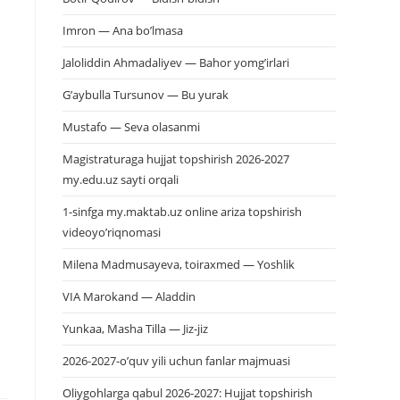
Imron — Ana bo’lmasa
Jaloliddin Ahmadaliyev — Bahor yomg’irlari
G’aybulla Tursunov — Bu yurak
Mustafo — Seva olasanmi
Magistraturaga hujjat topshirish 2026-2027
my.edu.uz sayti orqali
1-sinfga my.maktab.uz online ariza topshirish
videoyo’riqnomasi
Milena Madmusayeva, toiraxmed — Yoshlik
VIA Marokand — Aladdin
Yunkaa, Masha Tilla — Jiz-jiz
2026-2027-o’quv yili uchun fanlar majmuasi
Oliygohlarga qabul 2026-2027: Hujjat topshirish