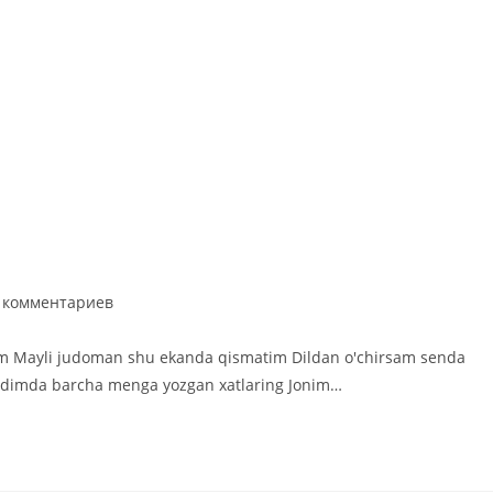
ментарии
 комментариев
иси:
arim Mayli judoman shu ekanda qismatim Dildan o'chirsam senda
Yodimda barcha menga yozgan xatlaring Jonim…