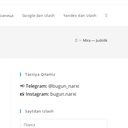
Переключи
траница
Google dan izlash
Yandex dan izlash
поиск
>
Mira — Judolik
по
Tavsiya Qilamiz
веб-
📢
Telegram:
@bugun_narxi
📸
Instagram:
bugun.narxi
сайту
Saytdan Izlash
Нажмите