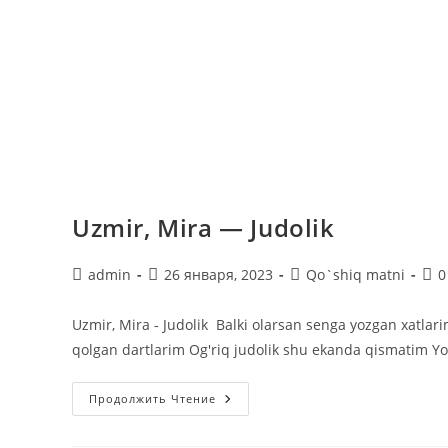
Uzmir, Mira — Judolik
Автор
Запись
Рубрика
Ком
admin
26 января, 2023
Qo`shiq matni
0
записи:
опубликована:
записи:
к
зап
Uzmir, Mira - Judolik Balki olarsan senga yozgan xatl
qolgan dartlarim Og'riq judolik shu ekanda qismatim 
Uzmir,
Продолжить Чтение
Mira
—
Judolik