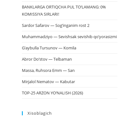
BANKLARGA ORTIQCHA PUL TO‘LAMANG: 0%
KOMISSIYA SIRLARI!
Sardor Safarov — Sog’inganim rost 2
Muhammadziyo — Sevishsak sevishib qo’yorasizmi
G’aybulla Tursunov — Komila
Abror Do’stov — Telbaman
Massa, Ruhsora Emm — San
Mirjalol Nematov — Kabutar
TOP-25 ARZON YO‘NALISH (2026)
Xisoblagich