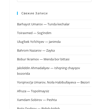
клавишу
Escape,
Свежие Записи
чтобы
закрыть
Barhayot Umarov — Tunda kechalar
панель
поиска.
Toiraxmed — Sog’indim
Ulug’bek Yo’lchiyev — Janimda
Bahrom Nazarov — Zayka
Bobur Ikramov — Menda bor bittasi
Jaloliddin Ahmadaliyev — Ishqning chayqov
bozorida
Yorqinxo’ja Umarov, Noila Habibullayeva — Bezori
Afruza — Topolmaysiz
Xamdam Sobirov — Peshta
Botir Qodirov — Bidish-bidish