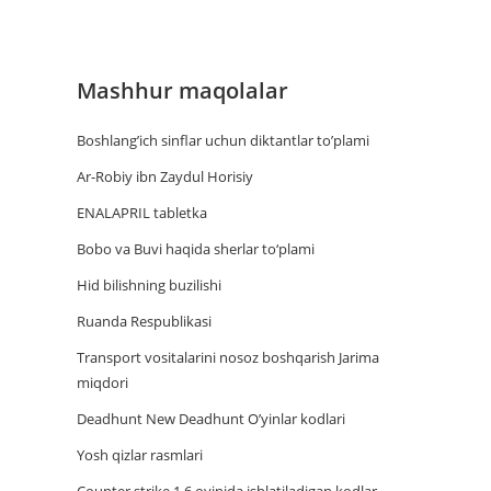
Mashhur maqolalar
Boshlang’ich sinflar uchun diktantlar to’plami
Ar-Robiy ibn Zaydul Horisiy
ENALAPRIL tabletka
Bobo va Buvi haqida sherlar to‘plami
Hid bilishning buzilishi
Ruanda Respublikasi
Trаnsport vositаlаrini nosoz boshqаrish Jаrimа
miqdori
Deadhunt New Deadhunt O’yinlar kodlari
Yosh qizlar rasmlari