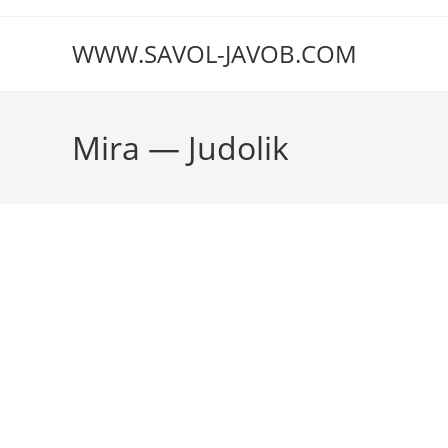
Перейти
к
WWW.SAVOL-JAVOB.COM
содержимому
Mira — Judolik