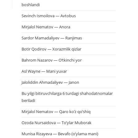
boshlandi
Sevinch Ismoilova — Avtobus
Mirjalol Nematov — Anora
Sardor Mamadaliyev — Ranjimas
Botir Qodirov — Xorazmlik qizlar
Bahrom Nazarov — O’tkinchi yor
Asl Wayne — Mani yuvar
Jaloliddin Ahmadaliyev — Janon
Bu yilgi bitiruvchilarga 6 turdagi shahodatnomalar
beriladi
Mirjalol Nematov — Qaro ko’z qo’shiq
Ozoda Nursaidova — To’ylar Muborak
Munisa Rizayeva — Bevafo (o’ylama mani)