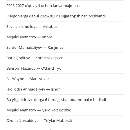
2026-2027-o’quv yili uchun fanlar majmuasi
Oliygohlarga qabul 2026-2027: Hujjat topshirish boshlandi
Sevinch Ismoilova — Avtobus
Mirjalol Nematov — Anora
Sardor Mamadaliyev — Ranjimas
Botir Qodirov — Xorazmlik qizlar
Bahrom Nazarov — O’tkinchi yor
Asl Wayne — Mani yuvar
Jaloliddin Ahmadaliyev — Janon
Bu yilgi bitiruvchilarga 6 turdagi shahodatnomalar beriladi
Mirjalol Nematov — Qaro ko’z qo’shiq
Ozoda Nursaidova — To’ylar Muborak