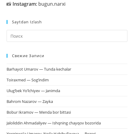
📸
Instagram:
bugun.narxi
Saytdan Izlash
На
кл
Esc
Свежие Записи
чт
за
Barhayot Umarov — Tunda kechalar
па
пои
Toiraxmed — Sog’indim
Ulug’bek Yo’lchiyev — Janimda
Bahrom Nazarov — Zayka
Bobur Ikramov — Menda bor bittasi
Jaloliddin Ahmadaliyev — Ishqning chayqov bozorida
Yorqinxo’ja Umarov, Noila Habibullayeva — Bezori