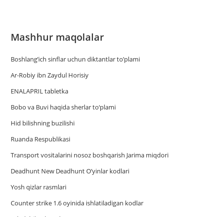
Mashhur maqolalar
Boshlang’ich sinflar uchun diktantlar to’plami
Ar-Robiy ibn Zaydul Horisiy
ENALAPRIL tabletka
Bobo va Buvi haqida sherlar to‘plami
Hid bilishning buzilishi
Ruanda Respublikasi
Trаnsport vositаlаrini nosoz boshqаrish Jаrimа miqdori
Deadhunt New Deadhunt O’yinlar kodlari
Yosh qizlar rasmlari
Counter strike 1.6 oyinida ishlatiladigan kodlar