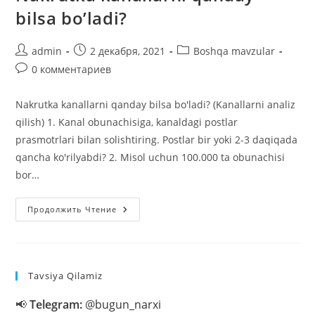
bilsa bo’ladi?
Автор
Запись
Рубрика
admin
2 декабря, 2021
Boshqa mavzular
записи:
опубликована:
записи:
Комментарии
0 комментариев
к
записи:
Nakrutka kanallarni qanday bilsa bo'ladi? (Kanallarni analiz
qilish) 1. Kanal obunachisiga, kanaldagi postlar
prasmotrlari bilan solishtiring. Postlar bir yoki 2-3 daqiqada
qancha ko'rilyabdi? 2. Misol uchun 100.000 ta obunachisi
bor…
Nakrutka
Продолжить Чтение
Kanallarni
Qanday
Bilsa
Bo’ladi?
Tavsiya Qilamiz
📢
Telegram:
@bugun_narxi