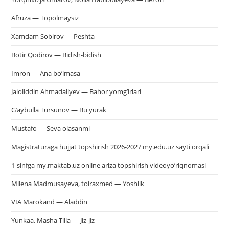
Afruza — Topolmaysiz
Xamdam Sobirov — Peshta
Botir Qodirov — Bidish-bidish
Imron — Ana bo’lmasa
Jaloliddin Ahmadaliyev — Bahor yomg’irlari
G’aybulla Tursunov — Bu yurak
Mustafo — Seva olasanmi
Magistraturaga hujjat topshirish 2026-2027 my.edu.uz sayti orqali
1-sinfga my.maktab.uz online ariza topshirish videoyo’riqnomasi
Milena Madmusayeva, toiraxmed — Yoshlik
VIA Marokand — Aladdin
Yunkaa, Masha Tilla — Jiz-jiz