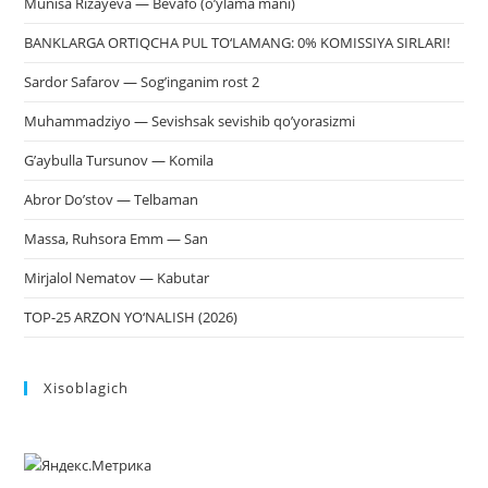
Munisa Rizayeva — Bevafo (o’ylama mani)
BANKLARGA ORTIQCHA PUL TO‘LAMANG: 0% KOMISSIYA SIRLARI!
Sardor Safarov — Sog’inganim rost 2
Muhammadziyo — Sevishsak sevishib qo’yorasizmi
G’aybulla Tursunov — Komila
Abror Do’stov — Telbaman
Massa, Ruhsora Emm — San
Mirjalol Nematov — Kabutar
TOP-25 ARZON YO‘NALISH (2026)
Xisoblagich