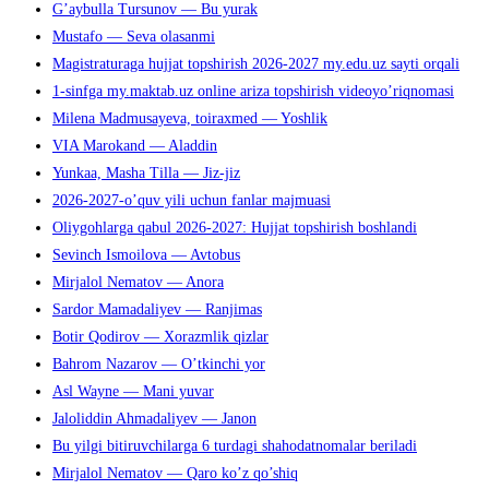
G’aybulla Tursunov — Bu yurak
Mustafo — Seva olasanmi
Magistraturaga hujjat topshirish 2026-2027 my.edu.uz sayti orqali
1-sinfga my.maktab.uz online ariza topshirish videoyo’riqnomasi
Milena Madmusayeva, toiraxmed — Yoshlik
VIA Marokand — Aladdin
Yunkaa, Masha Tilla — Jiz-jiz
2026-2027-o’quv yili uchun fanlar majmuasi
Oliygohlarga qabul 2026-2027: Hujjat topshirish boshlandi
Sevinch Ismoilova — Avtobus
Mirjalol Nematov — Anora
Sardor Mamadaliyev — Ranjimas
Botir Qodirov — Xorazmlik qizlar
Bahrom Nazarov — O’tkinchi yor
Asl Wayne — Mani yuvar
Jaloliddin Ahmadaliyev — Janon
Bu yilgi bitiruvchilarga 6 turdagi shahodatnomalar beriladi
Mirjalol Nematov — Qaro ko’z qo’shiq