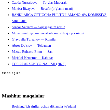
Ozoda Nursaidova — To’ylar Muborak
Munisa Rizayeva — Bevafo (o’ylama mani)
BANKLARGA ORTIQCHA PUL TO‘LAMANG: 0% KOMISSIYA
SIRLARI!
Sardor Safarov — Sog’inganim rost 2
Muhammadziyo — Sevishsak sevishib qo’yorasizmi
G’aybulla Tursunov — Komila
Abror Do’stov — Telbaman
Massa, Ruhsora Emm — San
Mirjalol Nematov — Kabutar
TOP-25 ARZON YO‘NALISH (2026)
xisoblagich
Mashhur maqolalar
Boshlang’ich sinflar uchun diktantlar to’plami