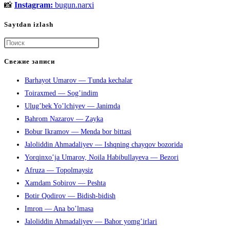
📸
Instagram:
bugun.narxi
Saytdan izlash
Нажмите
клавишу
Свежие записи
Escape,
Barhayot Umarov — Tunda kechalar
чтобы
Toiraxmed — Sog’indim
закрыть
Ulug’bek Yo’lchiyev — Janimda
панель
Bahrom Nazarov — Zayka
поиска.
Bobur Ikramov — Menda bor bittasi
Jaloliddin Ahmadaliyev — Ishqning chayqov bozorida
Yorqinxo’ja Umarov, Noila Habibullayeva — Bezori
Afruza — Topolmaysiz
Xamdam Sobirov — Peshta
Botir Qodirov — Bidish-bidish
Imron — Ana bo’lmasa
Jaloliddin Ahmadaliyev — Bahor yomg’irlari