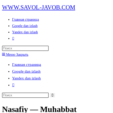
Перейти
WWW.SAVOL-JAVOB.COM
к
содержимому
Главная страница
Google dan izlash
Yandex dan izlash
Переключить
поиск
Нажмите
по
клавишу
Меню
Закрыть
веб-
Escape,
сайту
Главная страница
чтобы
Google dan izlash
закрыть
Yandex dan izlash
панель
Переключить
поиска.
поиск
Поиск
по
на
веб-
Nasafiy — Muhabbat
сайте
сайту