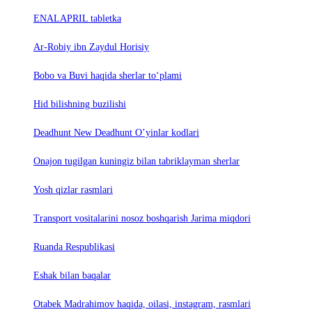
ENALAPRIL tabletka
Ar-Robiy ibn Zaydul Horisiy
Bobo va Buvi haqida sherlar to‘plami
Hid bilishning buzilishi
Deadhunt New Deadhunt O’yinlar kodlari
Onajon tugilgan kuningiz bilan tabriklayman sherlar
Yosh qizlar rasmlari
Trаnsport vositаlаrini nosoz boshqаrish Jаrimа miqdori
Ruanda Respublikasi
Eshak bilan baqalar
Otabek Madrahimov haqida, oilasi, instagram, rasmlari