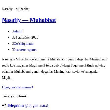
Nasafiy - Muhabbat
Nasafiy — Muhabbat
Автор
admin
записи:
Запись
21 декабря, 2025
опубликована:
Рубрика
Qo`shiq matni
записи:
Комментарии
0 комментариев
к
Nasafiy - Muhabbat qo'shiq matni Muhabbatni gunoh deganlar Mening kabi
записи:
sevib ko'rmaganlar Mayli meni telba deb o'ylang Faqat meni tinch qo'ying
odamlar Muhabbatni gunoh deganlar Mening kabi sevib ko'rmaganlar
Mayli…
Nasafiy
Продолжить чтение
—
Tavsiya qilamiz
Muhabbat
📢
Telegram:
@bugun_narxi