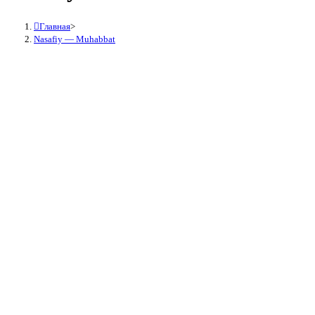
Главная
>
Nasafiy — Muhabbat