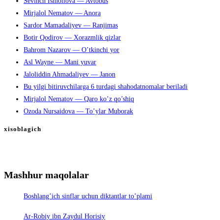
Sevinch Ismoilova — Avtobus
Mirjalol Nematov — Anora
Sardor Mamadaliyev — Ranjimas
Botir Qodirov — Xorazmlik qizlar
Bahrom Nazarov — O’tkinchi yor
Asl Wayne — Mani yuvar
Jaloliddin Ahmadaliyev — Janon
Bu yilgi bitiruvchilarga 6 turdagi shahodatnomalar beriladi
Mirjalol Nematov — Qaro ko’z qo’shiq
Ozoda Nursaidova — To’ylar Muborak
xisoblagich
Mashhur maqolalar
Boshlang’ich sinflar uchun diktantlar to’plami
Ar-Robiy ibn Zaydul Horisiy