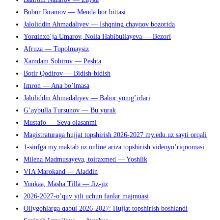
Bobur Ikramov — Menda bor bittasi
Jaloliddin Ahmadaliyev — Ishqning chayqov bozorida
Yorqinxo’ja Umarov, Noila Habibullayeva — Bezori
Afruza — Topolmaysiz
Xamdam Sobirov — Peshta
Botir Qodirov — Bidish-bidish
Imron — Ana bo’lmasa
Jaloliddin Ahmadaliyev — Bahor yomg’irlari
G’aybulla Tursunov — Bu yurak
Mustafo — Seva olasanmi
Magistraturaga hujjat topshirish 2026-2027 my.edu.uz sayti orqali
1-sinfga my.maktab.uz online ariza topshirish videoyo’riqnomasi
Milena Madmusayeva, toiraxmed — Yoshlik
VIA Marokand — Aladdin
Yunkaa, Masha Tilla — Jiz-jiz
2026-2027-o’quv yili uchun fanlar majmuasi
Oliygohlarga qabul 2026-2027: Hujjat topshirish boshlandi