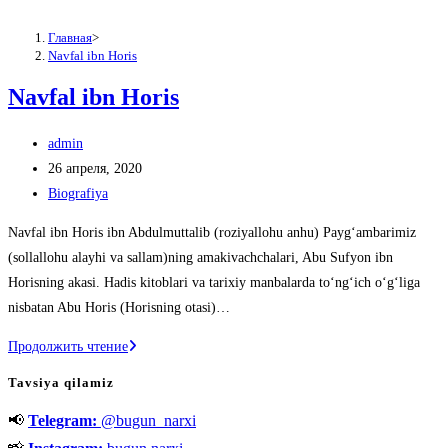
Главная
>
Navfal ibn Horis
Navfal ibn Horis
Автор
admin
записи:
Запись
26 апреля, 2020
опубликована:
Рубрика
Biografiya
записи:
Navfal ibn Horis ibn Abdulmuttalib (roziyallohu anhu) Payg‘ambarimiz
(sol­lallohu alayhi va sallam)ning amakivachchalari, Abu Sufyon ibn
Horisning akasi. Hadis kitoblari va tarixiy manbalarda to‘ng‘ich o‘g‘liga
nisbatan Abu Horis (Horisning ota­si)…
Navfal
Продолжить чтение
ibn
Tavsiya qilamiz
Horis
📢
Telegram:
@bugun_narxi