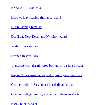
ENALAPRIL tabletka
Bobo va Buvi haqida sherlar to‘plami
Hid bilishning buzilishi
Deadhunt New Deadhunt O’yinlar kodlari
Yosh qizlar rasmlari
Ruanda Respublikasi
Trаnsport vositаlаrini nosoz boshqаrish Jаrimа miqdori
Rayxon Ulasenova haqida, oilasi, instagram, rasmlari
Counter strike 1.6 oyinida ishlatiladigan kodlar
Onajon tugilgan kuningiz bilan tabriklayman sherlar
Eshak bilan baqalar