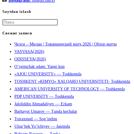
📸
Instagram:
bugun.narxi
Saytdan izlash
Нажмите
клавишу
Свежие записи
Escape,
Челси – Милан | Товарищеский матч 2026 | Обзор матча
чтобы
VASVASA(2026)
закрыть
ODISSEYA(2026)
панель
O‘rgimchak odam: Yangi kun
поиска.
«AJOU UNIVERSITY» — Toshkentda
TOSHKENT «KIMYO» XALQARO UNIVERSITETI- Toshkentda
AMERICAN UNIVERSITY OF TECHNOLOGY — Toshkentda
PDP UNIVERSITY — Toshkentda
Jaloliddin Ahmadaliyev — Erkam
Barhayot Umarov — Tunda kechalar
Toiraxmed — Sog’indim
Ulug’bek Yo’lchiyev — Janimda
Bahrom Nazarov — Zayka