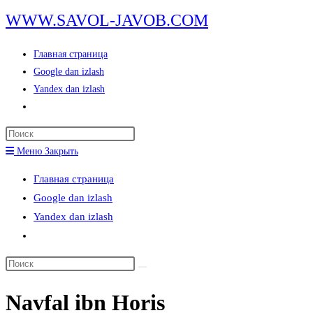
Перейти
WWW.SAVOL-JAVOB.COM
к
содержимому
Главная страница
Google dan izlash
Yandex dan izlash
Переключить
поиск
Нажмите
по
клавишу
Меню
Закрыть
веб-
Escape,
сайту
Главная страница
чтобы
Google dan izlash
закрыть
Yandex dan izlash
панель
Переключить
поиска.
поиск
Поиск
по
на
веб-
Navfal ibn Horis
сайте
сайту