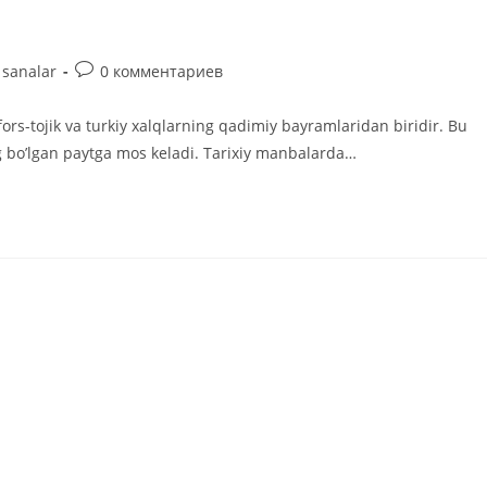
Комментарии
sanalar
0 комментариев
к
записи:
ors-tojik va turkiy xalqlarning qadimiy bayramlaridan biridir. Bu
 bo’lgan paytga mos keladi. Tarixiy manbalarda…