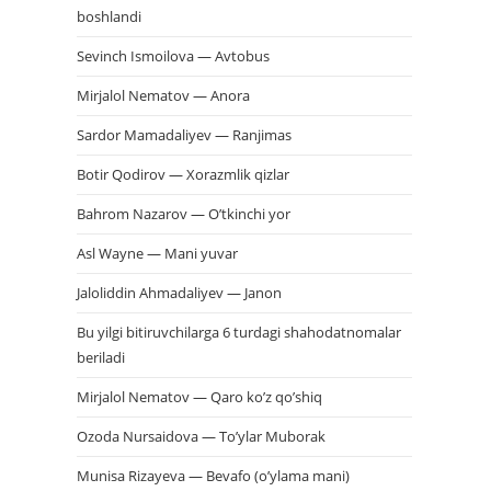
boshlandi
Sevinch Ismoilova — Avtobus
Mirjalol Nematov — Anora
Sardor Mamadaliyev — Ranjimas
Botir Qodirov — Xorazmlik qizlar
Bahrom Nazarov — O’tkinchi yor
Asl Wayne — Mani yuvar
Jaloliddin Ahmadaliyev — Janon
Bu yilgi bitiruvchilarga 6 turdagi shahodatnomalar
beriladi
Mirjalol Nematov — Qaro ko’z qo’shiq
Ozoda Nursaidova — To’ylar Muborak
Munisa Rizayeva — Bevafo (o’ylama mani)