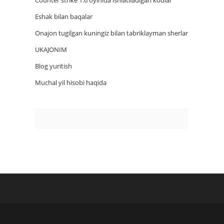
Counter strike 1.6 oyinida ishlatiladigan kodlar
Eshak bilan baqalar
Onajon tugilgan kuningiz bilan tabriklayman sherlar
UKAJONIM
Blog yuritish
Muchal yil hisobi haqida