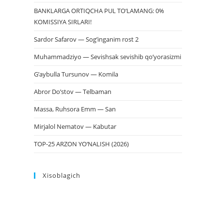
BANKLARGA ORTIQCHA PUL TO‘LAMANG: 0%
KOMISSIYA SIRLARI!
Sardor Safarov — Sog’inganim rost 2
Muhammadziyo — Sevishsak sevishib qo’yorasizmi
G’aybulla Tursunov — Komila
Abror Do’stov — Telbaman
Massa, Ruhsora Emm — San
Mirjalol Nematov — Kabutar
TOP-25 ARZON YO‘NALISH (2026)
Xisoblagich