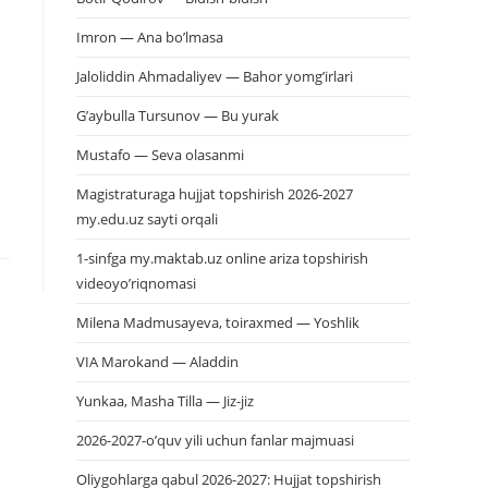
Imron — Ana bo’lmasa
Jaloliddin Ahmadaliyev — Bahor yomg’irlari
G’aybulla Tursunov — Bu yurak
Mustafo — Seva olasanmi
Magistraturaga hujjat topshirish 2026-2027
my.edu.uz sayti orqali
1-sinfga my.maktab.uz online ariza topshirish
videoyo’riqnomasi
Milena Madmusayeva, toiraxmed — Yoshlik
VIA Marokand — Aladdin
Yunkaa, Masha Tilla — Jiz-jiz
2026-2027-o’quv yili uchun fanlar majmuasi
Oliygohlarga qabul 2026-2027: Hujjat topshirish