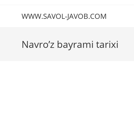
Перейти
к
WWW.SAVOL-JAVOB.COM
содержимому
Navro’z bayrami tarixi