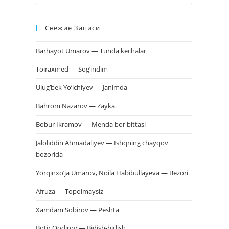
клавишу
Escape,
Свежие Записи
чтобы
закрыть
Barhayot Umarov — Tunda kechalar
панель
поиска.
Toiraxmed — Sog’indim
Ulug’bek Yo’lchiyev — Janimda
Bahrom Nazarov — Zayka
Bobur Ikramov — Menda bor bittasi
Jaloliddin Ahmadaliyev — Ishqning chayqov
bozorida
Yorqinxo’ja Umarov, Noila Habibullayeva — Bezori
Afruza — Topolmaysiz
Xamdam Sobirov — Peshta
Botir Qodirov — Bidish-bidish