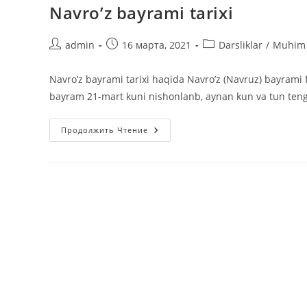
Navro’z bayrami tarixi
Автор
Запись
Рубрика
admin
16 марта, 2021
Darsliklar
/
Muhim 
записи:
опубликована:
записи:
Navro’z bayrami tarixi haqida Navro’z (Navruz) bayrami f
bayram 21-mart kuni nishonlanb, aynan kun va tun teng
Navro’z
Продолжить Чтение
Bayrami
Tarixi