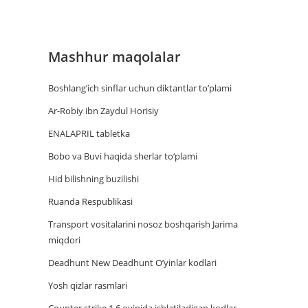
Mashhur maqolalar
Boshlang’ich sinflar uchun diktantlar to’plami
Ar-Robiy ibn Zaydul Horisiy
ENALAPRIL tabletka
Bobo va Buvi haqida sherlar to‘plami
Hid bilishning buzilishi
Ruanda Respublikasi
Trаnsport vositаlаrini nosoz boshqаrish Jаrimа
miqdori
Deadhunt New Deadhunt O’yinlar kodlari
Yosh qizlar rasmlari