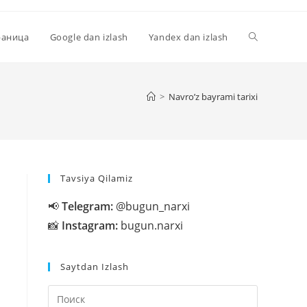
Переключи
раница
Google dan izlash
Yandex dan izlash
поиск
>
Navro’z bayrami tarixi
по
Tavsiya Qilamiz
веб-
📢
Telegram:
@bugun_narxi
📸
Instagram:
bugun.narxi
сайту
Saytdan Izlash
Нажмите