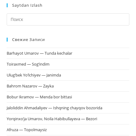
Saytdan Izlash
На
кл
Esc
Свежие Записи
чт
за
Barhayot Umarov — Tunda kechalar
па
пои
Toiraxmed — Sog’indim
Ulug’bek Yo’lchiyev — Janimda
Bahrom Nazarov — Zayka
Bobur Ikramov — Menda bor bittasi
Jaloliddin Ahmadaliyev — Ishqning chayqov bozorida
Yorqinxo’ja Umarov, Noila Habibullayeva — Bezori
Afruza — Topolmaysiz