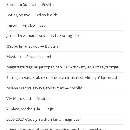
Xamdam Sobirov — Peshta
Botir Qodirov — Bidish-bidish
Imron — Ana bo’lmasa
Jaloliddin Ahmadaliyev — Bahor yomg’irlari
G’aybulla Tursunov — Bu yurak
Mustafo — Seva olasanmi
Magistraturaga hujjat topshirish 2026-2027 my.edu.uz sayti orqali
1-sinfga my.maktab.uz online ariza topshirish videoyo’riqnomasi
Milena Madmusayeva, toiraxmed — Yoshlik
VIA Marokand — Aladdin
Yunkaa, Masha Tilla — Jiz-jiz
2026-2027-o’quv yili uchun fanlar majmuasi
Oliygohlarga qabul 2026-2027: Hujjat topshirish boshlandi