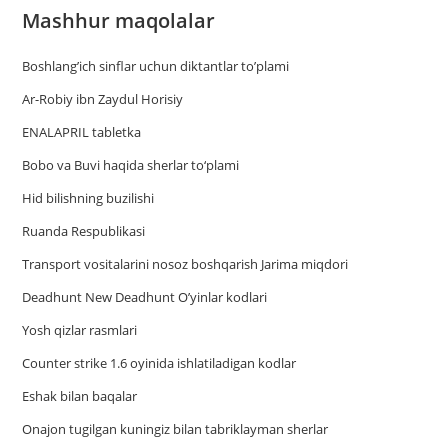
Mashhur maqolalar
Boshlang’ich sinflar uchun diktantlar to’plami
Ar-Robiy ibn Zaydul Horisiy
ENALAPRIL tabletka
Bobo va Buvi haqida sherlar to‘plami
Hid bilishning buzilishi
Ruanda Respublikasi
Trаnsport vositаlаrini nosoz boshqаrish Jаrimа miqdori
Deadhunt New Deadhunt O’yinlar kodlari
Yosh qizlar rasmlari
Counter strike 1.6 oyinida ishlatiladigan kodlar
Eshak bilan baqalar
Onajon tugilgan kuningiz bilan tabriklayman sherlar