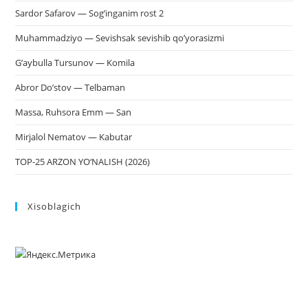
Sardor Safarov — Sog’inganim rost 2
Muhammadziyo — Sevishsak sevishib qo’yorasizmi
G’aybulla Tursunov — Komila
Abror Do’stov — Telbaman
Massa, Ruhsora Emm — San
Mirjalol Nematov — Kabutar
TOP-25 ARZON YO‘NALISH (2026)
Xisoblagich