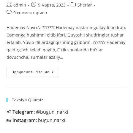
Автор
Запись
Рубрика
admin
9 марта, 2023
Sherlar
записи:
опубликована:
записи:
Комментарии
0 комментариев
к
записи:
Hademay Navro’z ??????? Hademay nastarin gullaydi bodrab,
Osmonga hushimni eltib ifori. Quyoshli shudringlar tushar
ertalab. Yuvib dillardagi qishning g‘uborin. ??????? Hademay
qaldirg‘och keladi qaytib, O‘rik shohlarida bo‘rtar
dovuchcha, Turnalar azaliy…
Navro’zi
Продолжить Чтение
Olam
Haqida
Sherlar
Tavsiya Qilamiz
📢
Telegram:
@bugun_narxi
📸
Instagram:
bugun.narxi