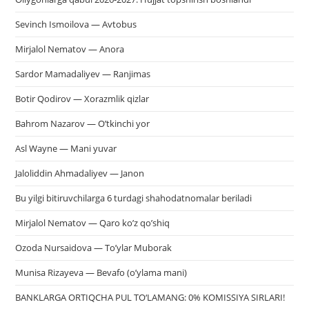
Sevinch Ismoilova — Avtobus
Mirjalol Nematov — Anora
Sardor Mamadaliyev — Ranjimas
Botir Qodirov — Xorazmlik qizlar
Bahrom Nazarov — O’tkinchi yor
Asl Wayne — Mani yuvar
Jaloliddin Ahmadaliyev — Janon
Bu yilgi bitiruvchilarga 6 turdagi shahodatnomalar beriladi
Mirjalol Nematov — Qaro ko’z qo’shiq
Ozoda Nursaidova — To’ylar Muborak
Munisa Rizayeva — Bevafo (o’ylama mani)
BANKLARGA ORTIQCHA PUL TO‘LAMANG: 0% KOMISSIYA SIRLARI!