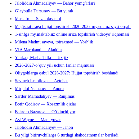
Jaloliddin Ahmadaliyev — Bahor yomg’irlari
G’aybulla Tursunov — Bu yurak
Mustafo — Seva olasanmi
Magistraturaga hujjat topshirish 2026-2027 my.edu.uz sayti orqali
1-sinfga my.maktab.uz online ariza topshirish videoyo’riqnomasi
Milena Madmusayeva, toiraxmed — Yoshlik
VIA Marokand — Aladdin
Yunkaa, Masha Tilla — Jiz-jiz
2026-2027-o’quv yili uchun fanlar majmuasi
Oliygohlarga qabul 2026-2027: Hujjat topshirish boshlandi
Sevinch Ismoilova — Avtobus
Mirjalol Nematov — Anora
Sardor Mamadaliyev — Ranjimas
Botir Qodirov — Xorazmlik qizlar
Bahrom Nazarov — O’tkinchi yor
Asl Wayne — Mani yuvar
Jaloliddin Ahmadaliyev — Janon
Bu yilgi bitiruvchilarga 6 turdagi shahodatnomalar beriladi