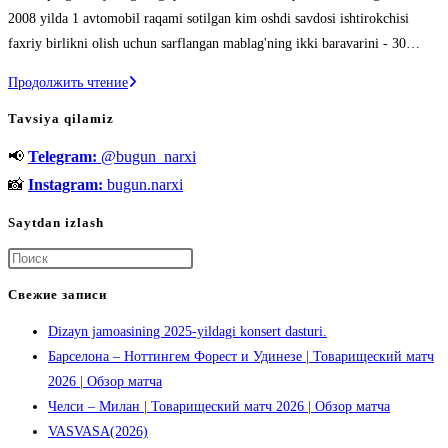
записи:
2008 yilda 1 avtomobil raqami sotilgan kim oshdi savdosi ishtirokchisi
faxriy birlikni olish uchun sarflangan mablag'ning ikki baravarini - 30…
Necha
Продолжить чтение
pulga
Tavsiya qilamiz
dunyodagi
📢
Telegram:
@bugun_narxi
eng
qimmat
📸
Instagram:
bugun.narxi
avtomobil
Saytdan izlash
raqami
sotib
Нажмите
olingan?
клавишу
Свежие записи
Escape,
Dizayn jamoasining 2025-yildagi konsert dasturi.
чтобы
Барселона – Ноттингем Форест и Удинезе | Товарищеский матч
закрыть
2026 | Обзор матча
панель
Челси – Милан | Товарищеский матч 2026 | Обзор матча
поиска.
VASVASA(2026)