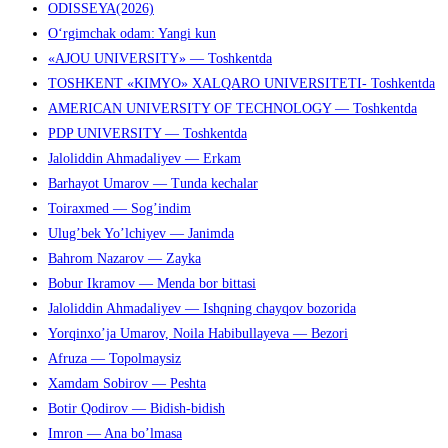
ODISSEYA(2026)
O‘rgimchak odam: Yangi kun
«AJOU UNIVERSITY» — Toshkentda
TOSHKENT «KIMYO» XALQARO UNIVERSITETI- Toshkentda
AMERICAN UNIVERSITY OF TECHNOLOGY — Toshkentda
PDP UNIVERSITY — Toshkentda
Jaloliddin Ahmadaliyev — Erkam
Barhayot Umarov — Tunda kechalar
Toiraxmed — Sog’indim
Ulug’bek Yo’lchiyev — Janimda
Bahrom Nazarov — Zayka
Bobur Ikramov — Menda bor bittasi
Jaloliddin Ahmadaliyev — Ishqning chayqov bozorida
Yorqinxo’ja Umarov, Noila Habibullayeva — Bezori
Afruza — Topolmaysiz
Xamdam Sobirov — Peshta
Botir Qodirov — Bidish-bidish
Imron — Ana bo’lmasa