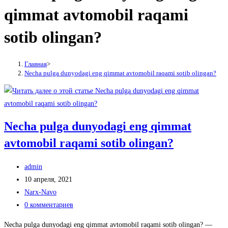
qimmat avtomobil raqami
sotib olingan?
Главная
>
Necha pulga dunyodagi eng qimmat avtomobil raqami sotib olingan?
Necha pulga dunyodagi eng qimmat
avtomobil raqami sotib olingan?
Автор
admin
записи:
Запись
10 апреля, 2021
опубликована:
Рубрика
Narx-Navo
записи:
Комментарии
0 комментариев
к
Necha pulga dunyodagi eng qimmat avtomobil raqami sotib olingan? —