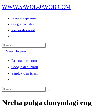
Перейти
WWW.SAVOL-JAVOB.COM
к
содержимому
Главная страница
Google dan izlash
Yandex dan izlash
Переключить
поиск
Нажмите
по
клавишу
Меню
Закрыть
веб-
Escape,
сайту
Главная страница
чтобы
Google dan izlash
закрыть
Yandex dan izlash
панель
Переключить
поиска.
поиск
Поиск
по
на
веб-
Necha pulga dunyodagi eng
сайте
сайту