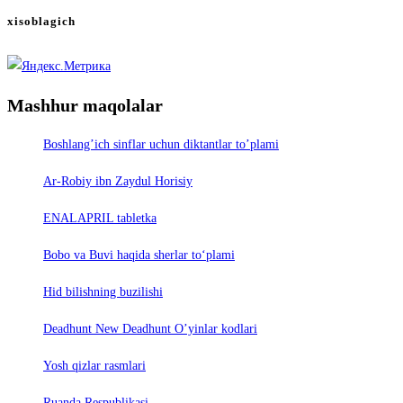
xisoblagich
Mashhur maqolalar
Boshlang’ich sinflar uchun diktantlar to’plami
Ar-Robiy ibn Zaydul Horisiy
ENALAPRIL tabletka
Bobo va Buvi haqida sherlar to‘plami
Hid bilishning buzilishi
Deadhunt New Deadhunt O’yinlar kodlari
Yosh qizlar rasmlari
Ruanda Respublikasi