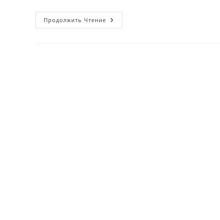
Annapurna
Продолжить Чтение
Tog’i,
Nepal