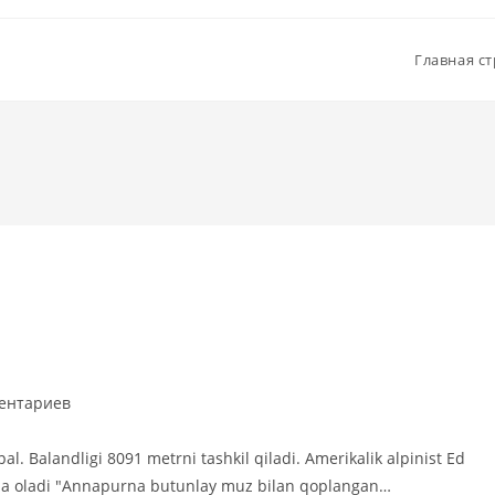
Главная с
арии
ентариев
al. Balandligi 8091 metrni tashkil qiladi. Amerikalik alpinist Ed
o‘la oladi "Annapurna butunlay muz bilan qoplangan…