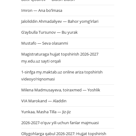
Imron — Ana bo’lmasa
Jaloliddin Ahmadaliyev — Bahor yomg’irlari
G’aybulla Tursunov — Bu yurak
Mustafo — Seva olasanmi
Magistraturaga hujjat topshirish 2026-2027
my.edu.uz sayti orqali
1-sinfga my.maktab.uz online ariza topshirish
videoyo’riqnomasi
Milena Madmusayeva, toiraxmed — Yoshlik
VIA Marokand — Aladdin
Yunkaa, Masha Tilla — Jiz-jiz
2026-2027-o’quv yili uchun fanlar majmuasi
Oliygohlarga qabul 2026-2027: Hujjat topshirish