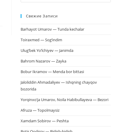
клавишу
Escape,
Свежие Записи
чтобы
закрыть
Barhayot Umarov — Tunda kechalar
панель
поиска.
Toiraxmed — Sog’indim
Ulug’bek Yo’lchiyev — Janimda
Bahrom Nazarov — Zayka
Bobur Ikramov — Menda bor bittasi
Jaloliddin Ahmadaliyev — Ishqning chayqov
bozorida
Yorqinxo’ja Umarov, Noila Habibullayeva — Bezori
Afruza — Topolmaysiz
Xamdam Sobirov — Peshta
Botir Qodirov — Bidish-bidish