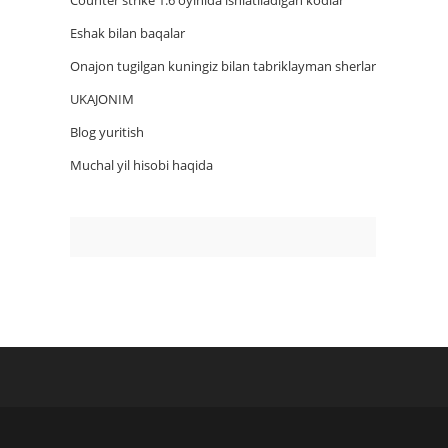
Counter strike 1.6 oyinida ishlatiladigan kodlar
Eshak bilan baqalar
Onajon tugilgan kuningiz bilan tabriklayman sherlar
UKAJONIM
Blog yuritish
Muchal yil hisobi haqida