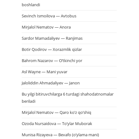
boshlandi
Sevinch Ismoilova — Avtobus
Mirjalol Nematov — Anora
Sardor Mamadaliyev — Ranjimas
Botir Qodirov — Xorazmlik qizlar
Bahrom Nazarov — O’tkinchi yor
Asl Wayne — Mani yuvar
Jaloliddin Ahmadaliyev — Janon
Bu yilgi bitiruvchilarga 6 turdagi shahodatnomalar
beriladi
Mirjalol Nematov — Qaro ko’z qo’shiq
Ozoda Nursaidova — To’ylar Muborak
Munisa Rizayeva — Bevafo (o’ylama mani)