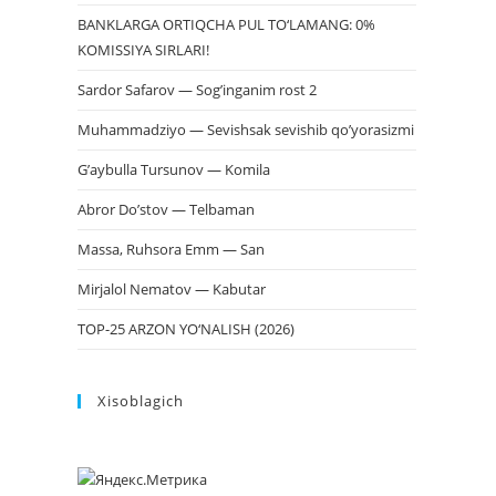
BANKLARGA ORTIQCHA PUL TO‘LAMANG: 0%
KOMISSIYA SIRLARI!
Sardor Safarov — Sog’inganim rost 2
Muhammadziyo — Sevishsak sevishib qo’yorasizmi
G’aybulla Tursunov — Komila
Abror Do’stov — Telbaman
Massa, Ruhsora Emm — San
Mirjalol Nematov — Kabutar
TOP-25 ARZON YO‘NALISH (2026)
Xisoblagich