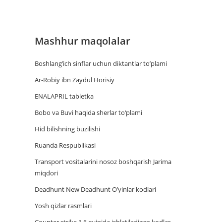
Mashhur maqolalar
Boshlang’ich sinflar uchun diktantlar to’plami
Ar-Robiy ibn Zaydul Horisiy
ENALAPRIL tabletka
Bobo va Buvi haqida sherlar to‘plami
Hid bilishning buzilishi
Ruanda Respublikasi
Trаnsport vositаlаrini nosoz boshqаrish Jаrimа
miqdori
Deadhunt New Deadhunt O’yinlar kodlari
Yosh qizlar rasmlari