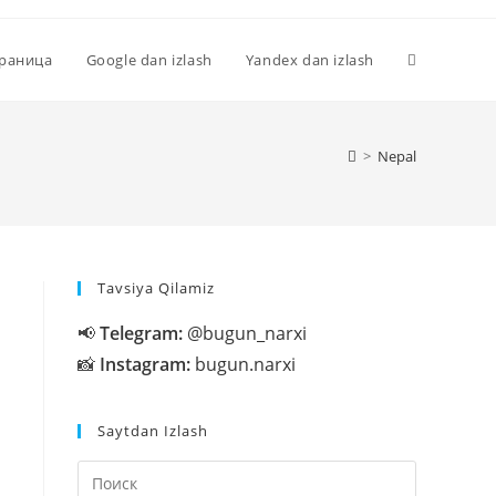
Переключи
траница
Google dan izlash
Yandex dan izlash
поиск
>
Nepal
по
Tavsiya Qilamiz
веб-
📢
Telegram:
@bugun_narxi
📸
Instagram:
bugun.narxi
сайту
Saytdan Izlash
Нажмите