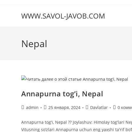
Перейти
к
WWW.SAVOL-JAVOB.COM
содержимому
Nepal
Annapurna tog’i, Nepal
Автор
Запись
Рубрика
Коммент
admin
25 января, 2024
Davlatlar
0 комм
записи:
опубликована:
записи:
к
записи:
Annapurna tog'i, Nepal ?? Joylashuv: Himolay tog'lari Nep
Vitusning so‘zlari Annapurna uchun eng yaxshi ta'rif b