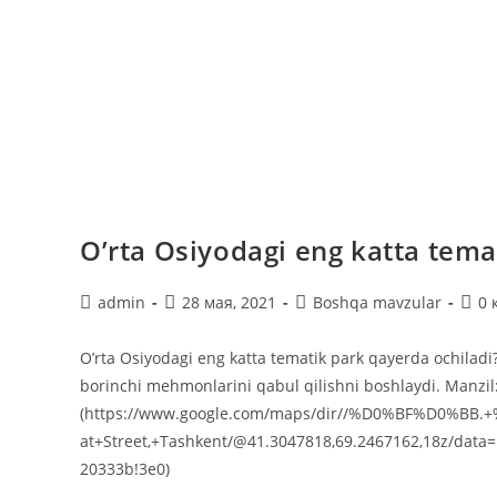
O’rta Osiyodagi eng katta tema
Автор
Запись
Рубрика
Ком
admin
28 мая, 2021
Boshqa mavzular
0 
записи:
опубликована:
записи:
к
запи
O’rta Osiyodagi eng katta tematik park qayerda ochiladi
borinchi mehmonlarini qabul qilishni boshlaydi. Manzil:
(https://www.google.com/maps/dir//%D0%BF%D0
at+Street,+Tashkent/@41.3047818,69.2467162,18z/dat
20333b!3e0)