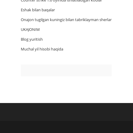
Counter strike 1.6 oyinida ishlatiladigan kodlar
Eshak bilan baqalar
Onajon tugilgan kuningiz bilan tabriklayman sherlar
UKAJONIM
Blog yuritish
Muchal yil hisobi haqida