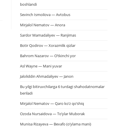
boshlandi
Sevinch Ismoilova — Avtobus
Mirjalol Nematov — Anora
Sardor Mamadaliyev — Ranjimas
Botir Qodirov — Xorazmlik qizlar
Bahrom Nazarov — O’tkinchi yor
Asl Wayne — Mani yuvar
Jaloliddin Ahmadaliyev — Janon
Bu yilgi bitiruvchilarga 6 turdagi shahodatnomalar
beriladi
Mirjalol Nematov — Qaro ko’z qo’shiq
Ozoda Nursaidova — To’ylar Muborak
Munisa Rizayeva — Bevafo (o’ylama mani)