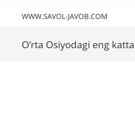
Перейти
к
WWW.SAVOL-JAVOB.COM
содержимому
O’rta Osiyodagi eng katta