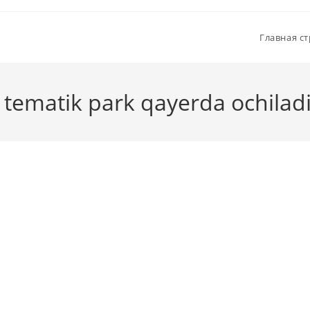
Главная с
 tematik park qayerda ochilad