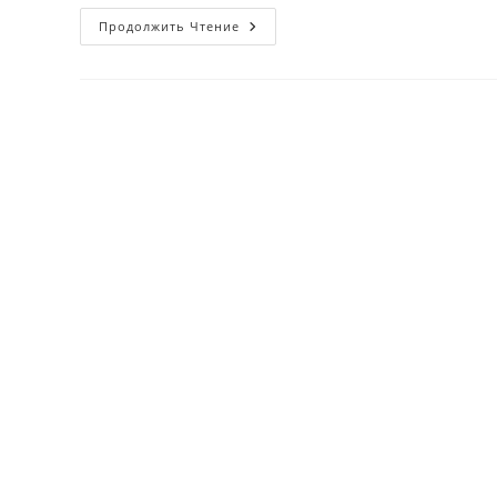
O’rta
Продолжить Чтение
Osiyodagi
Eng
Katta
Tematik
Park
Qayerda
Ochiladi?