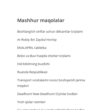
Mashhur maqolalar
Boshlang’ich sinflar uchun diktantlar to’plami
Ar-Robiy ibn Zaydul Horisiy
ENALAPRIL tabletka
Bobo va Buvi haqida sherlar to‘plami
Hid bilishning buzilishi
Ruanda Respublikasi
Trаnsport vositаlаrini nosoz boshqаrish Jаrimа
miqdori
Deadhunt New Deadhunt O’yinlar kodlari
Yosh qizlar rasmlari