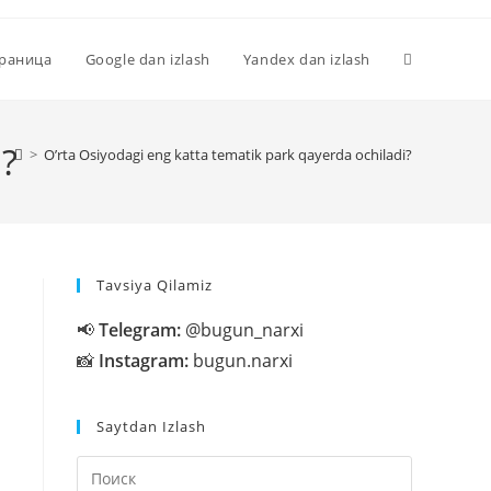
Переключи
траница
Google dan izlash
Yandex dan izlash
поиск
i?
>
O’rta Osiyodagi eng katta tematik park qayerda ochiladi?
по
Tavsiya Qilamiz
веб-
📢
Telegram:
@bugun_narxi
📸
Instagram:
bugun.narxi
сайту
Saytdan Izlash
Нажмите