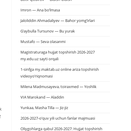
Imron — Ana bo’lmasa
Jaloliddin Ahmadaliyev — Bahor yomg’irlari
G’aybulla Tursunov — Bu yurak
Mustafo — Seva olasanmi
Magistraturaga hujjat topshirish 2026-2027
my.edu.uz sayti orqali
1-sinfga my.maktab.uz online ariza topshirish
videoyo’riqnomasi
Milena Madmusayeva, toiraxmed — Yoshlik
VIA Marokand — Aladdin
Yunkaa, Masha Tilla — Jiz-jiz
k
2
2026-2027-o’quv yili uchun fanlar majmuasi
Oliygohlarga qabul 2026-2027: Hujjat topshirish