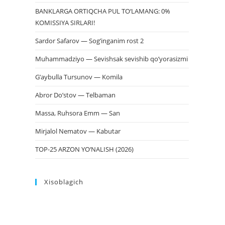
BANKLARGA ORTIQCHA PUL TO‘LAMANG: 0%
KOMISSIYA SIRLARI!
Sardor Safarov — Sog’inganim rost 2
Muhammadziyo — Sevishsak sevishib qo’yorasizmi
G’aybulla Tursunov — Komila
Abror Do’stov — Telbaman
Massa, Ruhsora Emm — San
Mirjalol Nematov — Kabutar
TOP-25 ARZON YO‘NALISH (2026)
Xisoblagich