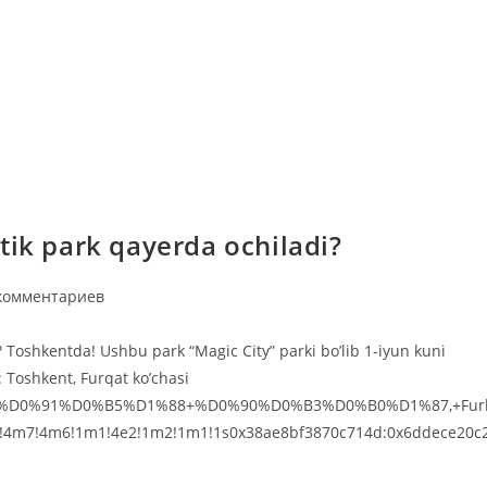
tik park qayerda ochiladi?
ментарии
комментариев
си:
? Toshkentda! Ushbu park “Magic City” parki bo’lib 1-iyun kuni
 Toshkent, Furqat ko’chasi
%BB.+%D0%91%D0%B5%D1%88+%D0%90%D0%B3%D0%B0%D1%87,+Fur
a=!4m7!4m6!1m1!4e2!1m2!1m1!1s0x38ae8bf3870c714d:0x6ddece20c