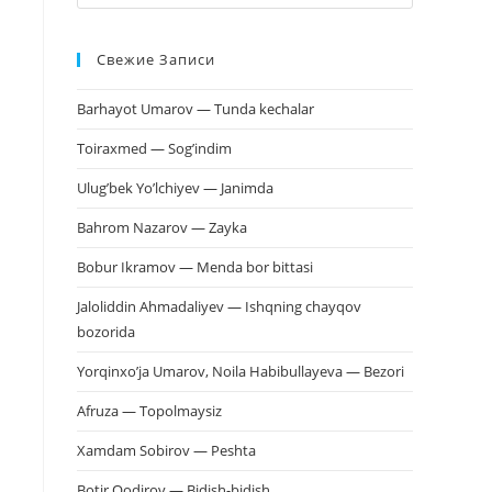
клавишу
Escape,
Свежие Записи
чтобы
закрыть
Barhayot Umarov — Tunda kechalar
панель
поиска.
Toiraxmed — Sog’indim
Ulug’bek Yo’lchiyev — Janimda
Bahrom Nazarov — Zayka
Bobur Ikramov — Menda bor bittasi
Jaloliddin Ahmadaliyev — Ishqning chayqov
bozorida
Yorqinxo’ja Umarov, Noila Habibullayeva — Bezori
Afruza — Topolmaysiz
Xamdam Sobirov — Peshta
Botir Qodirov — Bidish-bidish