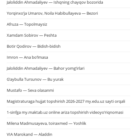
Jaloliddin Ahmadaliyev — Ishqning chayqov bozorida
Yorqinxo’ja Umarov, Noila Habibullayeva — Bezori
Afruza — Topolmaysiz
Xamdam Sobirov — Peshta
Botir Qodirov — Bidish-bidish
Imron — Ana bo’lmasa
Jaloliddin Ahmadaliyev — Bahor yomg’irlari
G’aybulla Tursunov — Bu yurak
Mustafo — Seva olasanmi
Magistraturaga hujjat topshirish 2026-2027 my.edu.uz sayti orqali
1-sinfga my.maktab.uz online ariza topshirish videoyo’riqnomasi
Milena Madmusayeva, toiraxmed — Yoshlik
VIA Marokand — Aladdin