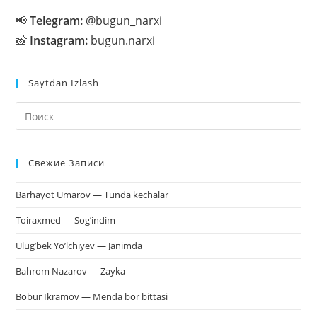
📢
Telegram:
@bugun_narxi
📸
Instagram:
bugun.narxi
Saytdan Izlash
На
кл
Esc
Свежие Записи
чт
за
Barhayot Umarov — Tunda kechalar
па
пои
Toiraxmed — Sog’indim
Ulug’bek Yo’lchiyev — Janimda
Bahrom Nazarov — Zayka
Bobur Ikramov — Menda bor bittasi