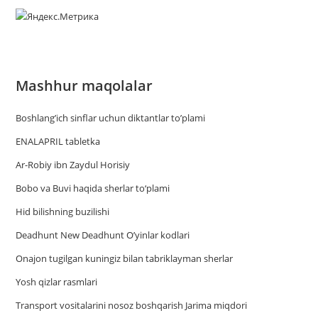
Mashhur maqolalar
Boshlang’ich sinflar uchun diktantlar to’plami
ENALAPRIL tabletka
Ar-Robiy ibn Zaydul Horisiy
Bobo va Buvi haqida sherlar to‘plami
Hid bilishning buzilishi
Deadhunt New Deadhunt O’yinlar kodlari
Onajon tugilgan kuningiz bilan tabriklayman sherlar
Yosh qizlar rasmlari
Trаnsport vositаlаrini nosoz boshqаrish Jаrimа miqdori