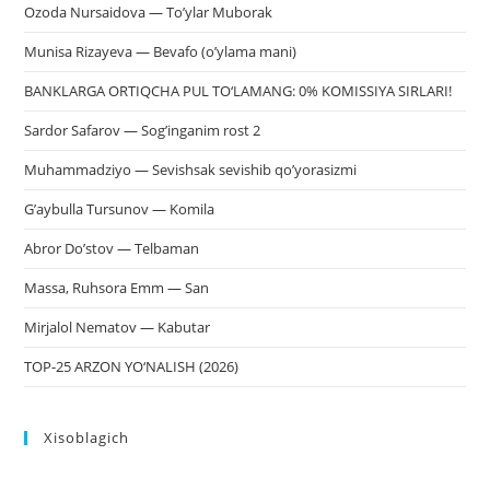
Ozoda Nursaidova — To’ylar Muborak
Munisa Rizayeva — Bevafo (o’ylama mani)
BANKLARGA ORTIQCHA PUL TO‘LAMANG: 0% KOMISSIYA SIRLARI!
Sardor Safarov — Sog’inganim rost 2
Muhammadziyo — Sevishsak sevishib qo’yorasizmi
G’aybulla Tursunov — Komila
Abror Do’stov — Telbaman
Massa, Ruhsora Emm — San
Mirjalol Nematov — Kabutar
TOP-25 ARZON YO‘NALISH (2026)
Xisoblagich