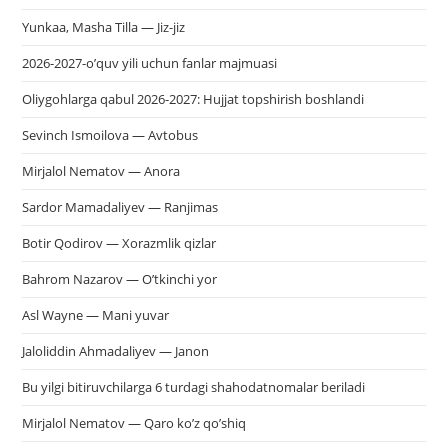
Yunkaa, Masha Tilla — Jiz-jiz
2026-2027-o’quv yili uchun fanlar majmuasi
Oliygohlarga qabul 2026-2027: Hujjat topshirish boshlandi
Sevinch Ismoilova — Avtobus
Mirjalol Nematov — Anora
Sardor Mamadaliyev — Ranjimas
Botir Qodirov — Xorazmlik qizlar
Bahrom Nazarov — O’tkinchi yor
Asl Wayne — Mani yuvar
Jaloliddin Ahmadaliyev — Janon
Bu yilgi bitiruvchilarga 6 turdagi shahodatnomalar beriladi
Mirjalol Nematov — Qaro ko’z qo’shiq