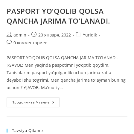
PASPORT YO‘QOLIB QOLSA
QANCHA JARIMA TO‘LANADI.
Автор
Запись
Рубрика
admin
20 января, 2022
Yuridik
записи:
опубликована:
записи:
Комментарии
0 комментариев
к
записи:
PASPORT YO‘QOLIB QOLSA QANCHA JARIMA TO‘LANADI.
⚡️SAVOL; Men yaqinda paspotimni yo‘qotib qo‘ydim.
Tanishlarim pasport yo‘qotganlik uchun jarima katta
deyabdi shu to‘g‘rimi. Men qancha jarima to‘layman buning
uchun ? ⚡️JAVOB; Ma’muriy…
PASPORT
Продолжить Чтение
YO‘QOLIB
QOLSA
QANCHA
JARIMA
TO‘LANADI.
Tavsiya Qilamiz