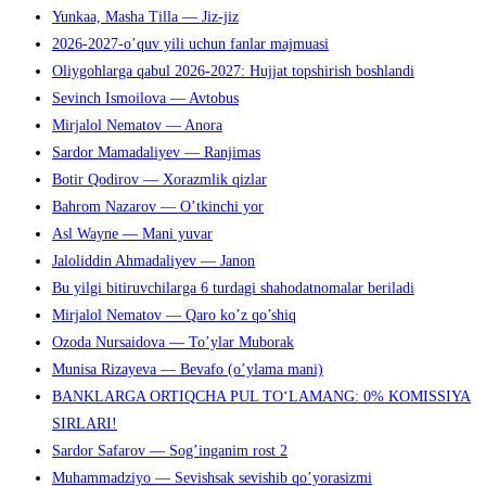
Yunkaa, Masha Tilla — Jiz-jiz
2026-2027-o’quv yili uchun fanlar majmuasi
Oliygohlarga qabul 2026-2027: Hujjat topshirish boshlandi
Sevinch Ismoilova — Avtobus
Mirjalol Nematov — Anora
Sardor Mamadaliyev — Ranjimas
Botir Qodirov — Xorazmlik qizlar
Bahrom Nazarov — O’tkinchi yor
Asl Wayne — Mani yuvar
Jaloliddin Ahmadaliyev — Janon
Bu yilgi bitiruvchilarga 6 turdagi shahodatnomalar beriladi
Mirjalol Nematov — Qaro ko’z qo’shiq
Ozoda Nursaidova — To’ylar Muborak
Munisa Rizayeva — Bevafo (o’ylama mani)
BANKLARGA ORTIQCHA PUL TO‘LAMANG: 0% KOMISSIYA
SIRLARI!
Sardor Safarov — Sog’inganim rost 2
Muhammadziyo — Sevishsak sevishib qo’yorasizmi