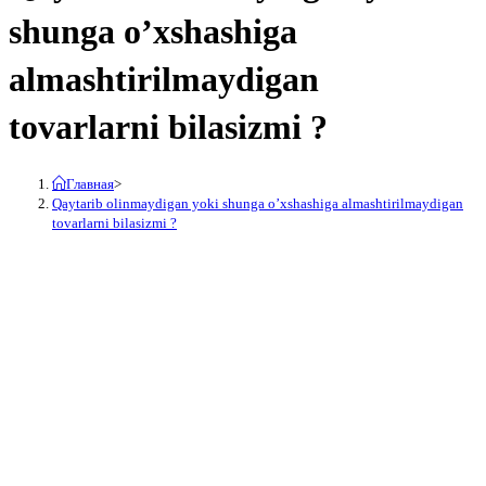
shunga o’xshashiga
almashtirilmaydigan
tovarlarni bilasizmi ?
Главная
>
Qaytarib olinmaydigan yoki shunga o’xshashiga almashtirilmaydigan
tovarlarni bilasizmi ?