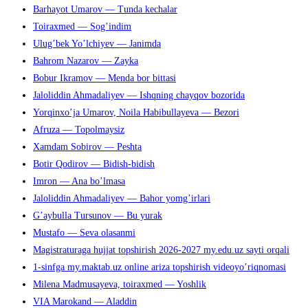
Barhayot Umarov — Tunda kechalar
чтобы
Toiraxmed — Sog’indim
закрыть
Ulug’bek Yo’lchiyev — Janimda
панель
Bahrom Nazarov — Zayka
поиска.
Bobur Ikramov — Menda bor bittasi
Jaloliddin Ahmadaliyev — Ishqning chayqov bozorida
Yorqinxo’ja Umarov, Noila Habibullayeva — Bezori
Afruza — Topolmaysiz
Xamdam Sobirov — Peshta
Botir Qodirov — Bidish-bidish
Imron — Ana bo’lmasa
Jaloliddin Ahmadaliyev — Bahor yomg’irlari
G’aybulla Tursunov — Bu yurak
Mustafo — Seva olasanmi
Magistraturaga hujjat topshirish 2026-2027 my.edu.uz sayti orqali
1-sinfga my.maktab.uz online ariza topshirish videoyo’riqnomasi
Milena Madmusayeva, toiraxmed — Yoshlik
VIA Marokand — Aladdin