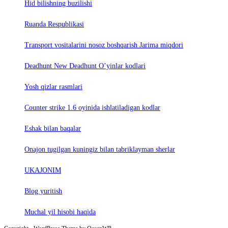
Hid bilishning buzilishi
Ruanda Respublikasi
Trаnsport vositаlаrini nosoz boshqаrish Jаrimа miqdori
Deadhunt New Deadhunt O’yinlar kodlari
Yosh qizlar rasmlari
Counter strike 1.6 oyinida ishlatiladigan kodlar
Eshak bilan baqalar
Onajon tugilgan kuningiz bilan tabriklayman sherlar
UKAJONIM
Blog yuritish
Muchal yil hisobi haqida