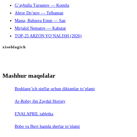
G’aybulla Tursunov — Komila
Abror Do’stov — Telbaman
Massa, Ruhsora Emm — San
Mirjalol Nematov — Kabutar
TOP-25 ARZON YO‘NALISH (2026)
xisoblagich
Mashhur maqolalar
Boshlang’ich sinflar uchun diktantlar to’plami
Ar-Robiy ibn Zaydul Horisiy
ENALAPRIL tabletka
Bobo va Buvi haqida sherlar to‘plami