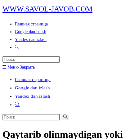
Перейти
WWW.SAVOL-JAVOB.COM
к
содержимому
Главная страница
Google dan izlash
Yandex dan izlash
Переключить
поиск
Нажмите
по
клавишу
Меню
Закрыть
веб-
Escape,
сайту
Главная страница
чтобы
Google dan izlash
закрыть
Yandex dan izlash
панель
Переключить
поиска.
поиск
Поиск
по
на
веб-
Qaytarib olinmaydigan yoki
сайте
сайту