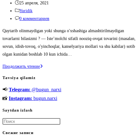
записи:
Запись
25 апреля, 2021
опубликована:
Рубрика
Yuridik
записи:
Комментарии
0 комментариев
к
Qaytarib olinmaydigan yoki shunga o'xshashiga almashtirilmaydigan
записи:
tovarlarni bilasizmi ? — Iste’molchi sifatli nooziq-ovqat tovarini (masalan,
sovun, idish-tovoq, o'yinchoqlar, kanselyariya mollari va shu kabilar) sotib
olgan kunidan boshlab 10 kun ichida…
Qaytarib
Продолжить чтение
olinmaydigan
Tavsiya qilamiz
yoki
📢
Telegram:
@bugun_narxi
shunga
o’xshashiga
📸
Instagram:
bugun.narxi
almashtirilmaydigan
Saytdan izlash
tovarlarni
bilasizmi
Нажмите
?
клавишу
Свежие записи
Escape,