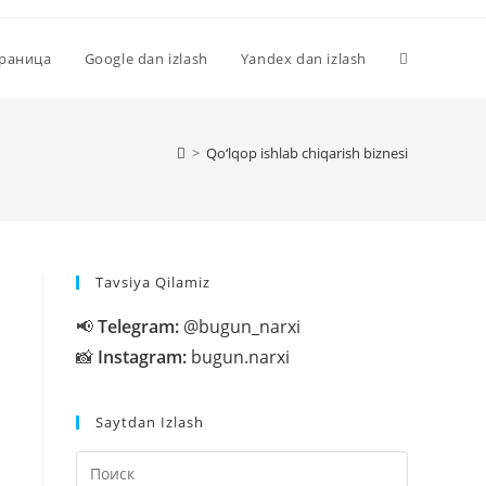
Переключи
траница
Google dan izlash
Yandex dan izlash
поиск
>
Qo‘lqop ishlab chiqarish biznesi
по
Tavsiya Qilamiz
веб-
📢
Telegram:
@bugun_narxi
📸
Instagram:
bugun.narxi
сайту
Saytdan Izlash
Нажмите