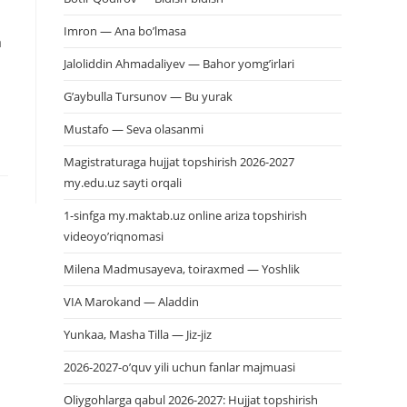
Imron — Ana bo’lmasa
a
Jaloliddin Ahmadaliyev — Bahor yomg’irlari
G’aybulla Tursunov — Bu yurak
Mustafo — Seva olasanmi
Magistraturaga hujjat topshirish 2026-2027
my.edu.uz sayti orqali
1-sinfga my.maktab.uz online ariza topshirish
videoyo’riqnomasi
Milena Madmusayeva, toiraxmed — Yoshlik
VIA Marokand — Aladdin
Yunkaa, Masha Tilla — Jiz-jiz
2026-2027-o’quv yili uchun fanlar majmuasi
Oliygohlarga qabul 2026-2027: Hujjat topshirish