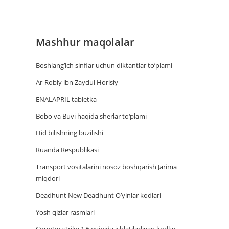
Mashhur maqolalar
Boshlang’ich sinflar uchun diktantlar to’plami
Ar-Robiy ibn Zaydul Horisiy
ENALAPRIL tabletka
Bobo va Buvi haqida sherlar to‘plami
Hid bilishning buzilishi
Ruanda Respublikasi
Trаnsport vositаlаrini nosoz boshqаrish Jаrimа
miqdori
Deadhunt New Deadhunt O’yinlar kodlari
Yosh qizlar rasmlari