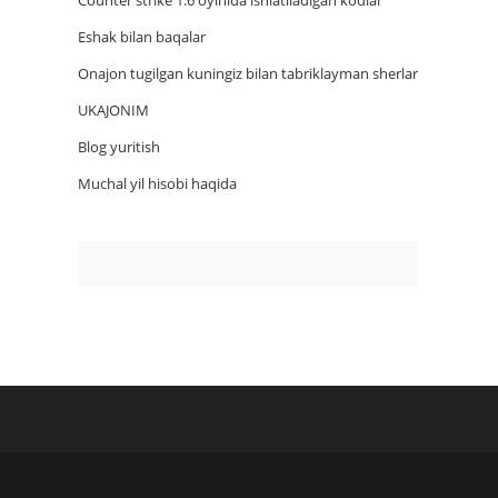
Counter strike 1.6 oyinida ishlatiladigan kodlar
Eshak bilan baqalar
Onajon tugilgan kuningiz bilan tabriklayman sherlar
UKAJONIM
Blog yuritish
Muchal yil hisobi haqida