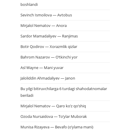
boshlandi
Sevinch Ismoilova — Avtobus
Mirjalol Nematov — Anora
Sardor Mamadaliyev — Ranjimas
Botir Qodirov — Xorazmlik qizlar
Bahrom Nazarov — O’tkinchi yor
Asl Wayne — Mani yuvar
Jaloliddin Ahmadaliyev — Janon
Bu yilgi bitiruvchilarga 6 turdagi shahodatnomalar
beriladi
Mirjalol Nematov — Qaro ko’z qo’shiq
Ozoda Nursaidova — To’ylar Muborak
Munisa Rizayeva — Bevafo (o’ylama mani)