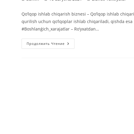
записи:
опубликована:
записи:
Qo‘lqop ishlab chiqarish biznesi – Qo‘lqop ishlab chiqa
qurilish uchun qo‘lqoplar ishlab chiqariladi, qishda es
#Boshlanģich_xarajatlar – Ro‘yxatdan…
Qo‘lqop
Продолжить Чтение
Ishlab
Chiqarish
Biznesi