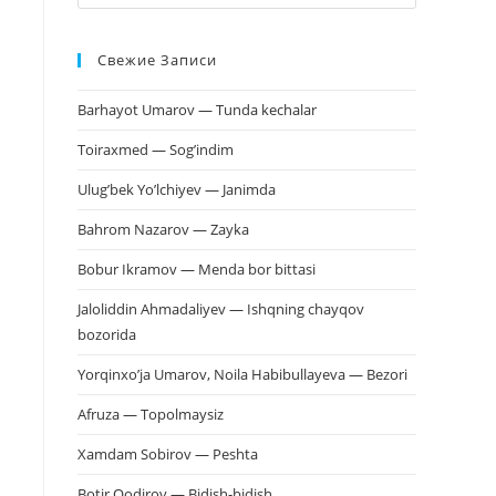
клавишу
Escape,
Свежие Записи
чтобы
закрыть
Barhayot Umarov — Tunda kechalar
панель
поиска.
Toiraxmed — Sog’indim
Ulug’bek Yo’lchiyev — Janimda
Bahrom Nazarov — Zayka
Bobur Ikramov — Menda bor bittasi
Jaloliddin Ahmadaliyev — Ishqning chayqov
bozorida
Yorqinxo’ja Umarov, Noila Habibullayeva — Bezori
Afruza — Topolmaysiz
Xamdam Sobirov — Peshta
Botir Qodirov — Bidish-bidish