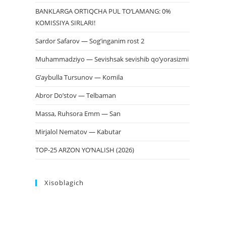
BANKLARGA ORTIQCHA PUL TO‘LAMANG: 0%
KOMISSIYA SIRLARI!
Sardor Safarov — Sog’inganim rost 2
Muhammadziyo — Sevishsak sevishib qo’yorasizmi
G’aybulla Tursunov — Komila
Abror Do’stov — Telbaman
Massa, Ruhsora Emm — San
Mirjalol Nematov — Kabutar
TOP-25 ARZON YO‘NALISH (2026)
Xisoblagich