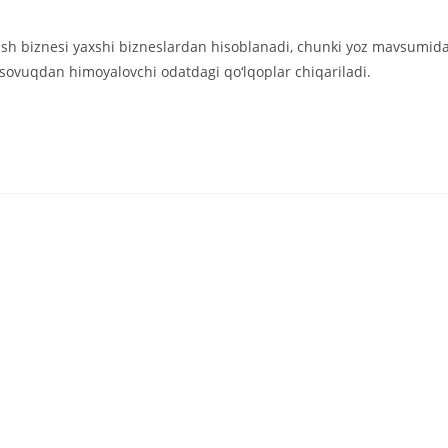
rish biznesi yaxshi bizneslardan hisoblanadi, chunki yoz mavsumid
a sovuqdan himoyalovchi odatdagi qo‘lqoplar chiqariladi.