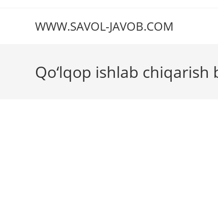
Перейти
к
WWW.SAVOL-JAVOB.COM
содержимому
Qo‘lqop ishlab chiqarish 