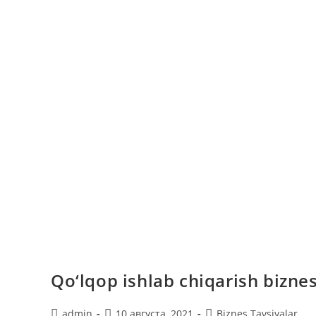
Qo‘lqop ishlab chiqarish biznes
Автор
Запись
Рубрика
admin
10 августа, 2021
Biznes Tavsiyalar