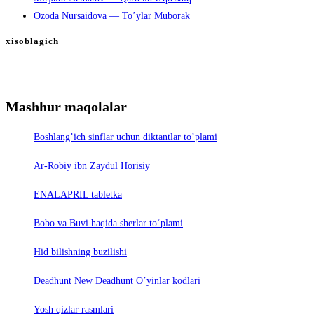
Ozoda Nursaidova — To’ylar Muborak
xisoblagich
Mashhur maqolalar
Boshlang’ich sinflar uchun diktantlar to’plami
Ar-Robiy ibn Zaydul Horisiy
ENALAPRIL tabletka
Bobo va Buvi haqida sherlar to‘plami
Hid bilishning buzilishi
Deadhunt New Deadhunt O’yinlar kodlari
Yosh qizlar rasmlari