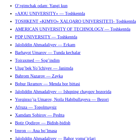
O‘rgimchak odam: Yangi kun
поиска.
«AJOU UNIVERSITY» — Toshkentda
TOSHKENT «KIMYO» XALQARO UNIVERSITETI- Toshkentda
AMERICAN UNIVERSITY OF TECHNOLOGY — Toshkentda
PDP UNIVERSITY — Toshkentda
Jaloliddin Ahmadaliyev — Erkam
Barhayot Umarov — Tunda kechalar
Toiraxmed — Sog’indim
Ulug’bek Yo’lchiyev — Janimda
Bahrom Nazarov — Zayka
Bobur Ikramov — Menda bor bittasi
Jaloliddin Ahmadaliyev — Ishqning chayqov bozorida
Yorqinxo’ja Umarov, Noila Habibullayeva — Bezori
Afruza — Topolmaysiz
Xamdam Sobirov — Peshta
Botir Qodirov — Bidish-bidish
Imron — Ana bo’lmasa
Jaloliddin Ahmadaliyev — Bahor yomg’irlari