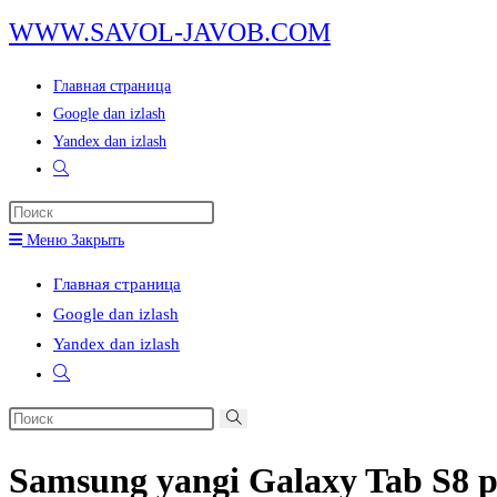
Перейти
WWW.SAVOL-JAVOB.COM
к
содержимому
Главная страница
Google dan izlash
Yandex dan izlash
Переключить
поиск
Нажмите
по
клавишу
Меню
Закрыть
веб-
Escape,
сайту
Главная страница
чтобы
Google dan izlash
закрыть
Yandex dan izlash
панель
Переключить
поиска.
поиск
Поиск
по
на
веб-
Samsung yangi Galaxy Tab S8 pl
сайте
сайту