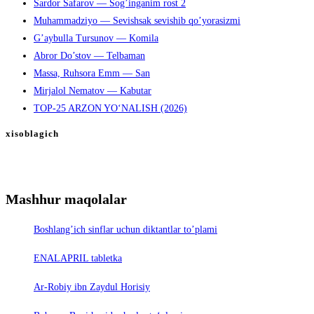
Sardor Safarov — Sog’inganim rost 2
Muhammadziyo — Sevishsak sevishib qo’yorasizmi
G’aybulla Tursunov — Komila
Abror Do’stov — Telbaman
Massa, Ruhsora Emm — San
Mirjalol Nematov — Kabutar
TOP-25 ARZON YO‘NALISH (2026)
xisoblagich
Mashhur maqolalar
Boshlang’ich sinflar uchun diktantlar to’plami
ENALAPRIL tabletka
Ar-Robiy ibn Zaydul Horisiy