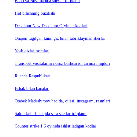
Bobo va Buvi haqida sherlar to‘plami
Hid bilishning buzilishi
Deadhunt New Deadhunt O’yinlar kodlari
Onajon tugilgan kuningiz bilan tabriklayman sherlar
Yosh qizlar rasmlari
Trаnsport vositаlаrini nosoz boshqаrish Jаrimа miqdori
Ruanda Respublikasi
Eshak bilan baqalar
Otabek Madrahimov haqida, oilasi, instagram, rasmlari
Salomlashish haqida sara sherlar to‘plami
Counter strike 1.6 oyinida ishlatiladigan kodlar