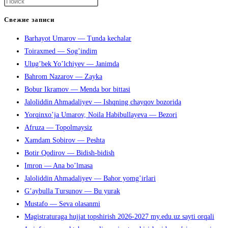
etdi
Нажмите
клавишу
Свежие записи
Escape,
Barhayot Umarov — Tunda kechalar
чтобы
Toiraxmed — Sog’indim
закрыть
Ulug’bek Yo’lchiyev — Janimda
панель
Bahrom Nazarov — Zayka
поиска.
Bobur Ikramov — Menda bor bittasi
Jaloliddin Ahmadaliyev — Ishqning chayqov bozorida
Yorqinxo’ja Umarov, Noila Habibullayeva — Bezori
Afruza — Topolmaysiz
Xamdam Sobirov — Peshta
Botir Qodirov — Bidish-bidish
Imron — Ana bo’lmasa
Jaloliddin Ahmadaliyev — Bahor yomg’irlari
G’aybulla Tursunov — Bu yurak
Mustafo — Seva olasanmi
Magistraturaga hujjat topshirish 2026-2027 my.edu.uz sayti orqali