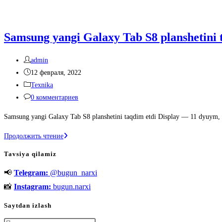
Samsung yangi Galaxy Tab S8 planshetini 
Автор
admin
записи:
Запись
12 февраля, 2022
опубликована:
Рубрика
Texnika
записи:
Комментарии
0 комментариев
к
Samsung yangi Galaxy Tab S8 planshetini taqdim etdi Display — 11 dyuym,
записи:
Samsung
Продолжить чтение
yangi
Tavsiya qilamiz
Galaxy
📢
Telegram:
@bugun_narxi
Tab
S8
📸
Instagram:
bugun.narxi
planshetini
Saytdan izlash
taqdim