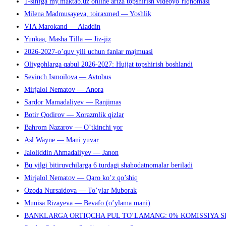
1-sinfga my.maktab.uz online ariza topshirish videoyo’riqnomasi
Milena Madmusayeva, toiraxmed — Yoshlik
VIA Marokand — Aladdin
Yunkaa, Masha Tilla — Jiz-jiz
2026-2027-o’quv yili uchun fanlar majmuasi
Oliygohlarga qabul 2026-2027: Hujjat topshirish boshlandi
Sevinch Ismoilova — Avtobus
Mirjalol Nematov — Anora
Sardor Mamadaliyev — Ranjimas
Botir Qodirov — Xorazmlik qizlar
Bahrom Nazarov — O’tkinchi yor
Asl Wayne — Mani yuvar
Jaloliddin Ahmadaliyev — Janon
Bu yilgi bitiruvchilarga 6 turdagi shahodatnomalar beriladi
Mirjalol Nematov — Qaro ko’z qo’shiq
Ozoda Nursaidova — To’ylar Muborak
Munisa Rizayeva — Bevafo (o’ylama mani)
BANKLARGA ORTIQCHA PUL TO‘LAMANG: 0% KOMISSIYA S