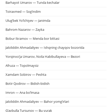
Barhayot Umarov — Tunda kechalar
па
пои
Toiraxmed — Sog’indim
Ulug’bek Yo’lchiyev — Janimda
Bahrom Nazarov — Zayka
Bobur Ikramov — Menda bor bittasi
Jaloliddin Ahmadaliyev — Ishqning chayqov bozorida
Yorqinxo’ja Umarov, Noila Habibullayeva — Bezori
Afruza — Topolmaysiz
Xamdam Sobirov — Peshta
Botir Qodirov — Bidish-bidish
Imron — Ana bo’lmasa
Jaloliddin Ahmadaliyev — Bahor yomg’irlari
G’aybulla Tursunov — Bu yurak