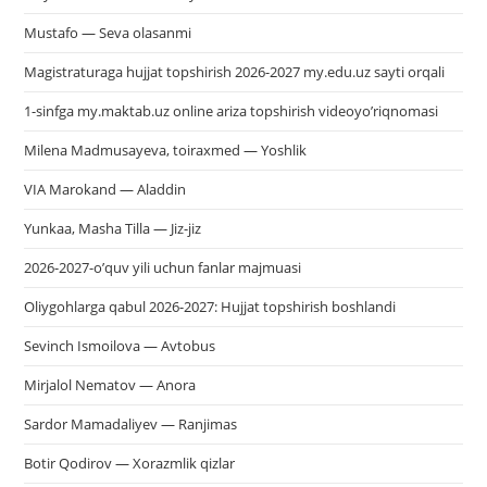
Mustafo — Seva olasanmi
Magistraturaga hujjat topshirish 2026-2027 my.edu.uz sayti orqali
1-sinfga my.maktab.uz online ariza topshirish videoyo’riqnomasi
Milena Madmusayeva, toiraxmed — Yoshlik
VIA Marokand — Aladdin
Yunkaa, Masha Tilla — Jiz-jiz
2026-2027-o’quv yili uchun fanlar majmuasi
Oliygohlarga qabul 2026-2027: Hujjat topshirish boshlandi
Sevinch Ismoilova — Avtobus
Mirjalol Nematov — Anora
Sardor Mamadaliyev — Ranjimas
Botir Qodirov — Xorazmlik qizlar