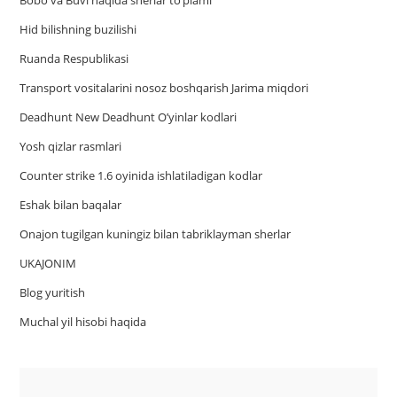
Bobo va Buvi haqida sherlar to‘plami
Hid bilishning buzilishi
Ruanda Respublikasi
Trаnsport vositаlаrini nosoz boshqаrish Jаrimа miqdori
Deadhunt New Deadhunt O’yinlar kodlari
Yosh qizlar rasmlari
Counter strike 1.6 oyinida ishlatiladigan kodlar
Eshak bilan baqalar
Onajon tugilgan kuningiz bilan tabriklayman sherlar
UKAJONIM
Blog yuritish
Muchal yil hisobi haqida