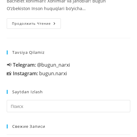
Bachelet xonimlari! Xonimlar va janoblar! Bugun
O‘zbekiston Inson huquqlari bo‘yicha…
Shavkat
Продолжить Чтение
Mirziyoyev
BMT
Dagi
Nutqi
Tavsiya Qilamiz
📢
Telegram:
@bugun_narxi
📸
Instagram:
bugun.narxi
Saytdan Izlash
На
кл
Esc
Свежие Записи
чт
за