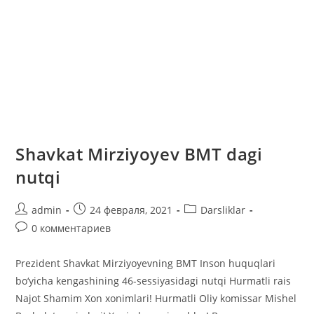
Shavkat Mirziyoyev BMT dagi
nutqi
Автор
Запись
Рубрика
admin
24 февраля, 2021
Darsliklar
записи:
опубликована:
записи:
Комментарии
0 комментариев
к
записи:
Prezident Shavkat Mirziyoyevning BMT Inson huquqlari
bo‘yicha kengashining 46-sessiyasidagi nutqi Hurmatli rais
Najot Shamim Xon xonimlari! Hurmatli Oliy komissar Mishel