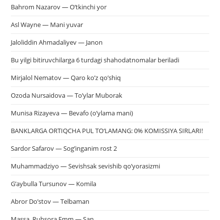
Bahrom Nazarov — O’tkinchi yor
Asl Wayne — Mani yuvar
Jaloliddin Ahmadaliyev — Janon
Bu yilgi bitiruvchilarga 6 turdagi shahodatnomalar beriladi
Mirjalol Nematov — Qaro ko’z qo’shiq
Ozoda Nursaidova — To’ylar Muborak
Munisa Rizayeva — Bevafo (o’ylama mani)
BANKLARGA ORTIQCHA PUL TO‘LAMANG: 0% KOMISSIYA SIRLARI!
Sardor Safarov — Sog’inganim rost 2
Muhammadziyo — Sevishsak sevishib qo’yorasizmi
G’aybulla Tursunov — Komila
Abror Do’stov — Telbaman
Massa, Ruhsora Emm — San