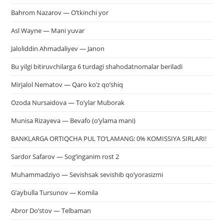
Bahrom Nazarov — O’tkinchi yor
Asl Wayne — Mani yuvar
Jaloliddin Ahmadaliyev — Janon
Bu yilgi bitiruvchilarga 6 turdagi shahodatnomalar beriladi
Mirjalol Nematov — Qaro ko’z qo’shiq
Ozoda Nursaidova — To’ylar Muborak
Munisa Rizayeva — Bevafo (o’ylama mani)
BANKLARGA ORTIQCHA PUL TO‘LAMANG: 0% KOMISSIYA SIRLARI!
Sardor Safarov — Sog’inganim rost 2
Muhammadziyo — Sevishsak sevishib qo’yorasizmi
G’aybulla Tursunov — Komila
Abror Do’stov — Telbaman