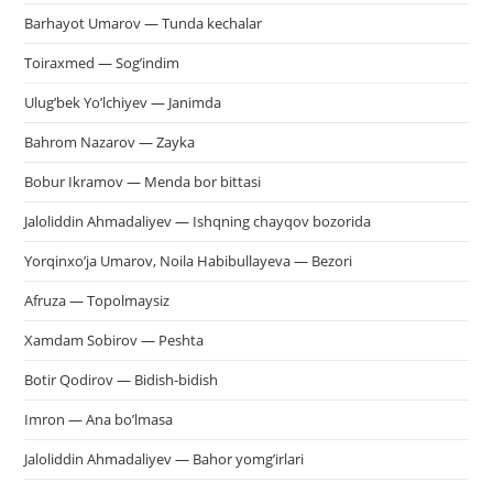
за
Barhayot Umarov — Tunda kechalar
па
пои
Toiraxmed — Sog’indim
Ulug’bek Yo’lchiyev — Janimda
Bahrom Nazarov — Zayka
Bobur Ikramov — Menda bor bittasi
Jaloliddin Ahmadaliyev — Ishqning chayqov bozorida
Yorqinxo’ja Umarov, Noila Habibullayeva — Bezori
Afruza — Topolmaysiz
Xamdam Sobirov — Peshta
Botir Qodirov — Bidish-bidish
Imron — Ana bo’lmasa
Jaloliddin Ahmadaliyev — Bahor yomg’irlari