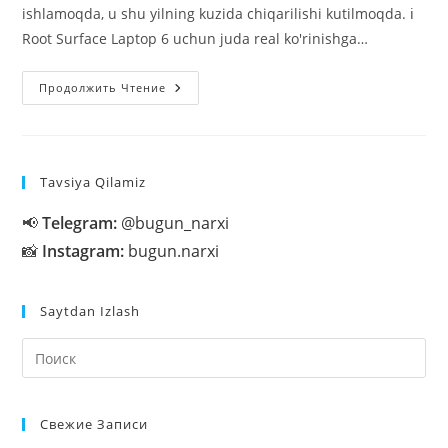
ishlamoqda, u shu yilning kuzida chiqarilishi kutilmoqda. ℹ️
Root Surface Laptop 6 uchun juda real ko'rinishga…
Surface
Продолжить Чтение
Laptop
6’ning
Texnik
Xususiyatlari
Internetga
Tarqaldi
Tavsiya Qilamiz
📢
Telegram:
@bugun_narxi
📸
Instagram:
bugun.narxi
Saytdan Izlash
На
кл
Esc
Свежие Записи
чт