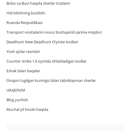
Bobo va Buvi haqida sherlar to‘plami
Hid bilishning buzilishi
Ruanda Respublikasi
Trаnsport vositаlаrini nosoz boshqаrish Jаrimа miqdori
Deadhunt New Deadhunt O’yinlar kodlari
Yosh qizlar rasmlari
Counter strike 1.6 oyinida ishlatiladigan kodlar
Eshak bilan baqalar
Onajon tugilgan kuningiz bilan tabriklayman sherlar
UKAJONIM
Blog yuritish
Muchal yil hisobi haqida