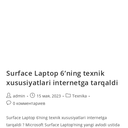
Surface Laptop 6’ning texnik
xususiyatlari internetga tarqaldi
Автор
Запись
Рубрика
admin
15 мая, 2023
Texnika
записи:
опубликована:
записи:
Комментарии
0 комментариев
к
записи:
Surface Laptop 6’ning texnik xususiyatlari internetga
tarqaldi ? Microsoft Surface Laptop’ning yangi avlodi ustida