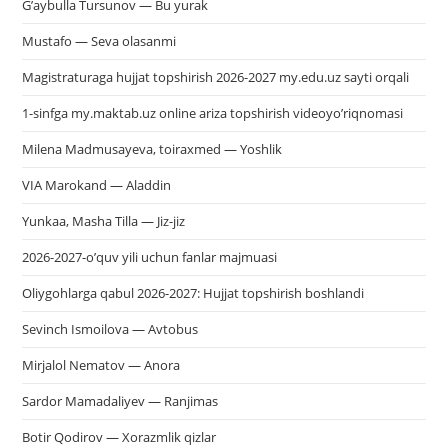
G’aybulla Tursunov — Bu yurak
Mustafo — Seva olasanmi
Magistraturaga hujjat topshirish 2026-2027 my.edu.uz sayti orqali
1-sinfga my.maktab.uz online ariza topshirish videoyo’riqnomasi
Milena Madmusayeva, toiraxmed — Yoshlik
VIA Marokand — Aladdin
Yunkaa, Masha Tilla — Jiz-jiz
2026-2027-o’quv yili uchun fanlar majmuasi
Oliygohlarga qabul 2026-2027: Hujjat topshirish boshlandi
Sevinch Ismoilova — Avtobus
Mirjalol Nematov — Anora
Sardor Mamadaliyev — Ranjimas
Botir Qodirov — Xorazmlik qizlar