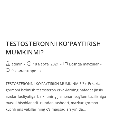
TЕSTOSTЕRONNI KO‘PAYTIRISH
MUMKINMI?
Автор
Запись
Рубрика
admin
18 марта, 2021
Boshqa mavzular
записи:
опубликована:
записи:
Комментарии
0 комментариев
к
записи:
TЕSTOSTЕRONNI KO‘PAYTIRISH MUMKINMI? ?‍♂ Erkaklar
gormoni bo‘lmish testosteron erkaklarning nafaqat jinsiy
a’zolar faoliyatiga, balki uning jismonan sog‘lom tuzilishiga
mas’ul hisoblanadi. Bundan tashqari, mazkur gormon
kuchli jins vakillarining o‘z maqsadlari yo‘lida…