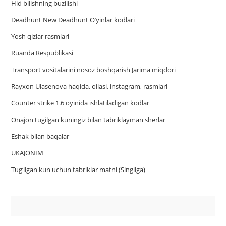
Hid bilishning buzilishi
Deadhunt New Deadhunt O’yinlar kodlari
Yosh qizlar rasmlari
Ruanda Respublikasi
Trаnsport vositаlаrini nosoz boshqаrish Jаrimа miqdori
Rayxon Ulasenova haqida, oilasi, instagram, rasmlari
Counter strike 1.6 oyinida ishlatiladigan kodlar
Onajon tugilgan kuningiz bilan tabriklayman sherlar
Eshak bilan baqalar
UKAJONIM
Tug‘ilgan kun uchun tabriklar matni (Singilga)