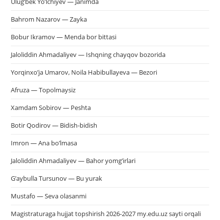
Ulug’bek Yo’lchiyev — Janimda
Bahrom Nazarov — Zayka
Bobur Ikramov — Menda bor bittasi
Jaloliddin Ahmadaliyev — Ishqning chayqov bozorida
Yorqinxo’ja Umarov, Noila Habibullayeva — Bezori
Afruza — Topolmaysiz
Xamdam Sobirov — Peshta
Botir Qodirov — Bidish-bidish
Imron — Ana bo’lmasa
Jaloliddin Ahmadaliyev — Bahor yomg’irlari
G’aybulla Tursunov — Bu yurak
Mustafo — Seva olasanmi
Magistraturaga hujjat topshirish 2026-2027 my.edu.uz sayti orqali