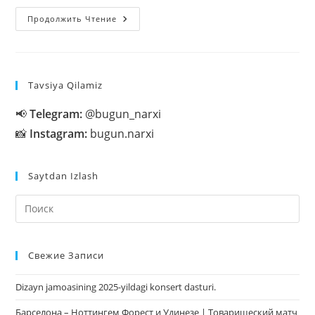
TЕSTOSTЕRONNI
Продолжить Чтение
KO‘PAYTIRISH
MUMKINMI?
Tavsiya Qilamiz
📢
Telegram:
@bugun_narxi
📸
Instagram:
bugun.narxi
Saytdan Izlash
На
кл
Esc
Свежие Записи
чт
за
Dizayn jamoasining 2025-yildagi konsert dasturi.
па
пои
Барселона – Ноттингем Форест и Удинезе | Товарищеский матч