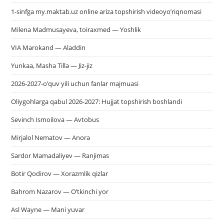
1-sinfga my.maktab.uz online ariza topshirish videoyo’riqnomasi
Milena Madmusayeva, toiraxmed — Yoshlik
VIA Marokand — Aladdin
Yunkaa, Masha Tilla — Jiz-jiz
2026-2027-o’quv yili uchun fanlar majmuasi
Oliygohlarga qabul 2026-2027: Hujjat topshirish boshlandi
Sevinch Ismoilova — Avtobus
Mirjalol Nematov — Anora
Sardor Mamadaliyev — Ranjimas
Botir Qodirov — Xorazmlik qizlar
Bahrom Nazarov — O’tkinchi yor
Asl Wayne — Mani yuvar