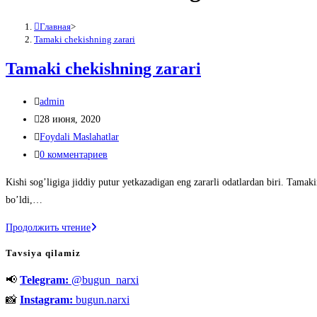
Главная
>
Tamaki chekishning zarari
Tamaki chekishning zarari
Автор
admin
записи:
Запись
28 июня, 2020
опубликована:
Рубрика
Foydali Maslahatlar
записи:
Комментарии
0 комментариев
к
Kishi sog’ligiga jiddiy putur yetkazadigan eng zararli odatlardan biri. Tamak
записи:
bo’ldi,…
Tamaki
Продолжить чтение
chekishning
Tavsiya qilamiz
zarari
📢
Telegram:
@bugun_narxi
📸
Instagram:
bugun.narxi