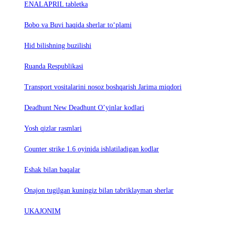
ENALAPRIL tabletka
Bobo va Buvi haqida sherlar to‘plami
Hid bilishning buzilishi
Ruanda Respublikasi
Trаnsport vositаlаrini nosoz boshqаrish Jаrimа miqdori
Deadhunt New Deadhunt O’yinlar kodlari
Yosh qizlar rasmlari
Counter strike 1.6 oyinida ishlatiladigan kodlar
Eshak bilan baqalar
Onajon tugilgan kuningiz bilan tabriklayman sherlar
UKAJONIM