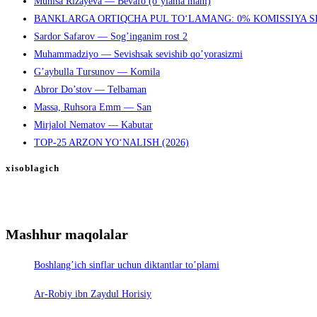
Munisa Rizayeva — Bevafo (o’ylama mani)
BANKLARGA ORTIQCHA PUL TO‘LAMANG: 0% KOMISSIYA S
Sardor Safarov — Sog’inganim rost 2
Muhammadziyo — Sevishsak sevishib qo’yorasizmi
G’aybulla Tursunov — Komila
Abror Do’stov — Telbaman
Massa, Ruhsora Emm — San
Mirjalol Nematov — Kabutar
TOP-25 ARZON YO‘NALISH (2026)
xisoblagich
Mashhur maqolalar
Boshlang’ich sinflar uchun diktantlar to’plami
Ar-Robiy ibn Zaydul Horisiy