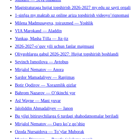
Magistraturaga hujjat topshirish 2026-2027 my.edu.uz sayti orqali
1-sinfga my.maktab.uz online ariza topshirish videoyo’riqnomasi
Milena Madmusayeva, toiraxmed — Yoshlik
VIA Marokand — Aladdin
Yunkaa, Masha Tilla — Jiz-jiz
2026-2027-o’quv yili uchun fanlar majmuasi
Oliygohlarga qabul 2026-2027: Hujjat topshirish boshlandi
Sevinch Ismoilova — Avtobus
Mirjalol Nematov — Anora
Sardor Mamadaliyev — Ranjimas
Botir Qodirov — Xorazmlik qizlar
Bahrom Nazarov — O’tkinchi yor
Asl Wayne — Mani yuvar
Jaloliddin Ahmadaliyev — Janon
Bu yilgi bitiruvchilarga 6 turdagi shahodatnomalar beriladi
Mirjalol Nematov — Qaro ko’z qo’shiq
Ozoda Nursaidova — To’ylar Muborak