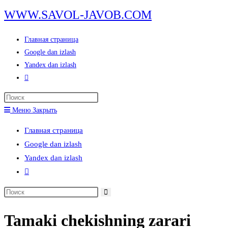
Перейти
WWW.SAVOL-JAVOB.COM
к
содержимому
Главная страница
Google dan izlash
Yandex dan izlash
Переключить
поиск
Нажмите
по
клавишу
Меню
Закрыть
веб-
Escape,
сайту
Главная страница
чтобы
Google dan izlash
закрыть
Yandex dan izlash
панель
Переключить
поиска.
поиск
Поиск
по
на
веб-
Tamaki chekishning zarari
сайте
сайту