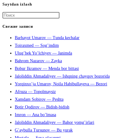
Saytdan izlash
Нажмите
клавишу
Свежие записи
Escape,
Barhayot Umarov — Tunda kechalar
чтобы
Toiraxmed — Sog’indim
закрыть
Ulug’bek Yo’lchiyev — Janimda
панель
Bahrom Nazarov — Zayka
поиска.
Bobur Ikramov — Menda bor bittasi
Jaloliddin Ahmadaliyev — Ishqning chayqov bozorida
Yorqinxo’ja Umarov, Noila Habibullayeva — Bezori
Afruza — Topolmaysiz
Xamdam Sobirov — Peshta
Botir Qodirov — Bidish-bidish
Imron — Ana bo’lmasa
Jaloliddin Ahmadaliyev — Bahor yomg’irlari
G’aybulla Tursunov — Bu yurak
Mustafo — Seva olasanmi