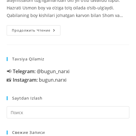
alayhissalom tug‘ilganlaridan olti yil o‘tib tavallud topdi.
Hazrati Usmon boy va o‘ziga to‘q oilada o‘sib-ulg‘aydi.
Qabilaning boy kishilari jo‘natgan karvon bilan Shom va…
Usmon
Продолжить Чтение
Ibn
Affon
R.a.
Tavsiya Qilamiz
📢
Telegram:
@bugun_narxi
📸
Instagram:
bugun.narxi
Saytdan Izlash
На
кл
Esc
Свежие Записи
чт