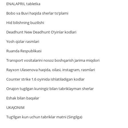
ENALAPRIL tabletka
Bobo va Buvi haqida sherlar to‘plami
Hid bilishning buzilishi
Deadhunt New Deadhunt O’yinlar kodlari
Yosh qizlar rasmlari
Ruanda Respublikasi
Trаnsport vositаlаrini nosoz boshqаrish Jаrimа miqdori
Rayxon Ulasenova haqida, oilasi, instagram, rasmlari
Counter strike 1.6 oyinida ishlatiladigan kodlar
Onajon tugilgan kuningiz bilan tabriklayman sherlar
Eshak bilan baqalar
UKAJONIM
Tug‘ilgan kun uchun tabriklar matni (Singilga)