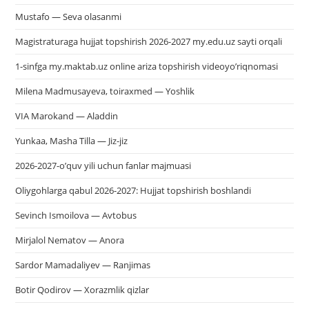
Mustafo — Seva olasanmi
Magistraturaga hujjat topshirish 2026-2027 my.edu.uz sayti orqali
1-sinfga my.maktab.uz online ariza topshirish videoyo’riqnomasi
Milena Madmusayeva, toiraxmed — Yoshlik
VIA Marokand — Aladdin
Yunkaa, Masha Tilla — Jiz-jiz
2026-2027-o’quv yili uchun fanlar majmuasi
Oliygohlarga qabul 2026-2027: Hujjat topshirish boshlandi
Sevinch Ismoilova — Avtobus
Mirjalol Nematov — Anora
Sardor Mamadaliyev — Ranjimas
Botir Qodirov — Xorazmlik qizlar