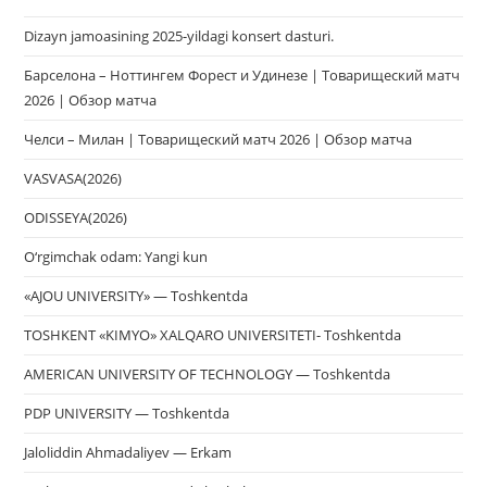
за
Dizayn jamoasining 2025-yildagi konsert dasturi.
па
пои
Барселона – Ноттингем Форест и Удинезе | Товарищеский матч
2026 | Обзор матча
Челси – Милан | Товарищеский матч 2026 | Обзор матча
VASVASA(2026)
ODISSEYA(2026)
O‘rgimchak odam: Yangi kun
«AJOU UNIVERSITY» — Toshkentda
TOSHKENT «KIMYO» XALQARO UNIVERSITETI- Toshkentda
AMERICAN UNIVERSITY OF TECHNOLOGY — Toshkentda
PDP UNIVERSITY — Toshkentda
Jaloliddin Ahmadaliyev — Erkam