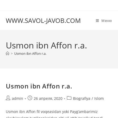
Перейти
к
содержимому
WWW.SAVOL-JAVOB.COM
Меню
Usmon ibn Affon r.a.
>
Usmon ibn Affon r.a.
Usmon ibn Affon r.a.
Автор
Запись
Рубрика
admin
26 апреля, 2020
Biografiya
/
Islom
записи:
опубликована:
записи:
Usmon ibn Affon fil voqeasidan yoki Payg‘ambarimiz