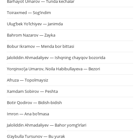
Barhayot Umarov — Tunda kechalar
Toiraxmed — Sog’indim
Ulug’bek Yo’lchiyev — Janimda
Bahrom Nazarov — Zayka
Bobur Ikramov — Menda bor bittasi
Jaloliddin Ahmadaliyev — Ishqning chayqov bozorida
Yorqinxo’ja Umarov, Noila Habibullayeva — Bezori
Afruza — Topolmaysiz
Xamdam Sobirov — Peshta
Botir Qodirov — Bidish-bidish
Imron — Ana bo’lmasa
Jaloliddin Ahmadaliyev — Bahor yomg’irlari
G’aybulla Tursunov — Bu yurak