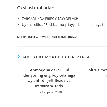
Oxshash xabarlar:
ZARGARLIKDA PRIPOY TAYYORLASH
Uy sharoitida “Beshbarmoq” tayyorlash qanchaga tu
МЕТКИ
:
TURSHAK TAYYORLASH TEXNOLOGIYASI
ВАМ ТАКЖЕ МОЖЕТ ПОНРАВИТЬСЯ
Аhmoqona qarori uni
Sitrus me
dunyoning eng boy odamiga
aylantirdi. Jeff Bezos va
«Amazon» tarixi
22 апреля, 2020