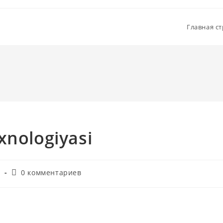
Главная с
xnologiyasi
Комментарии
r
0 комментариев
к
записи: