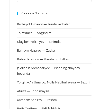
клавишу
Escape,
Свежие Записи
чтобы
закрыть
Barhayot Umarov — Tunda kechalar
панель
поиска.
Toiraxmed — Sog’indim
Ulug’bek Yo’lchiyev — Janimda
Bahrom Nazarov — Zayka
Bobur Ikramov — Menda bor bittasi
Jaloliddin Ahmadaliyev — Ishqning chayqov
bozorida
Yorqinxo’ja Umarov, Noila Habibullayeva — Bezori
Afruza — Topolmaysiz
Xamdam Sobirov — Peshta
Botir Qodirov — Bidish-bidish