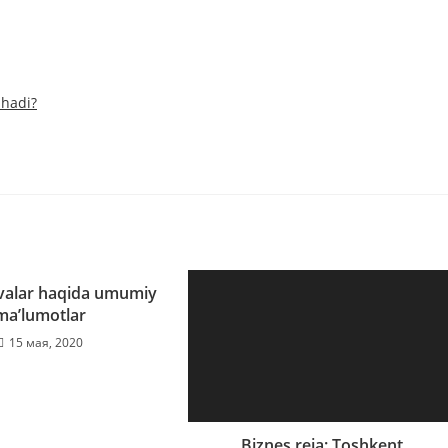
shadi?
valar haqida umumiy
maʼlumotlar
15 мая, 2020
Biznes reja: Toshkent