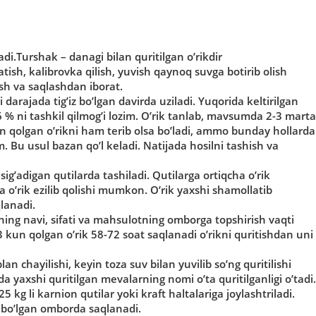
di.Turshak – danagi bilan quritilgan o’rikdir
tish, kalibrovka qilish, yuvish qaynoq suvga botirib olish
ash va saqlashdan iborat.
i darajada tig’iz bo’lgan davirda uziladi. Yuqorida keltirilgan
% ni tashkil qilmog’i lozim. O’rik tanlab, mavsumda 2-3 marta
un qolgan o’rikni ham terib olsa bo’ladi, ammo bunday hollarda
m. Bu usul bazan qo’l keladi. Natijada hosilni tashish va
sig’adigan qutilarda tashiladi. Qutilarga ortiqcha o’rik
da o’rik ezilib qolishi mumkon. O’rik yaxshi shamollatib
lanadi.
kning navi, sifati va mahsulotning omborga topshirish vaqti
2-3 kun qolgan o’rik 58-72 soat saqlanadi o’rikni quritishdan uni
lan chayilishi, keyin toza suv bilan yuvilib so’ng quritilishi
 yaxshi quritilgan mevalarning nomi o’ta quritilganligi o’tadi.
kg li karnion qutilar yoki kraft haltalariga joylashtriladi.
% bo’lgan omborda saqlanadi.