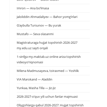
Imron — Ana bo’lmasa
Jaloliddin Ahmadaliyev — Bahor yomg’irlari
G’aybulla Tursunov — Bu yurak
Mustafo — Seva olasanmi
Magistraturaga hujjat topshirish 2026-2027
my.edu.uz sayti orqali
1-sinfga my.maktab.uz online ariza topshirish
videoyo’riqnomasi
Milena Madmusayeva, toiraxmed — Yoshlik
VIA Marokand — Aladdin
Yunkaa, Masha Tilla — Jiz-jiz
2026-2027-o’quv yili uchun fanlar majmuasi
Oliygohlarga qabul 2026-2027: Hujjat topshirish