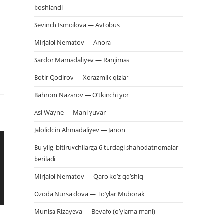
boshlandi
Sevinch Ismoilova — Avtobus
Mirjalol Nematov — Anora
Sardor Mamadaliyev — Ranjimas
Botir Qodirov — Xorazmlik qizlar
Bahrom Nazarov — O’tkinchi yor
Asl Wayne — Mani yuvar
Jaloliddin Ahmadaliyev — Janon
Bu yilgi bitiruvchilarga 6 turdagi shahodatnomalar
beriladi
Mirjalol Nematov — Qaro ko’z qo’shiq
Ozoda Nursaidova — To’ylar Muborak
Munisa Rizayeva — Bevafo (o’ylama mani)