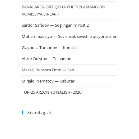
BANKLARGA ORTIQCHA PUL TO‘LAMANG: 0%
KOMISSIYA SIRLARI!
Sardor Safarov — Sog’inganim rost 2
Muhammadziyo — Sevishsak sevishib qo’yorasizmi
G’aybulla Tursunov — Komila
Abror Do’stov — Telbaman
Massa, Ruhsora Emm — San
Mirjalol Nematov — Kabutar
TOP-25 ARZON YO‘NALISH (2026)
Xisoblagich