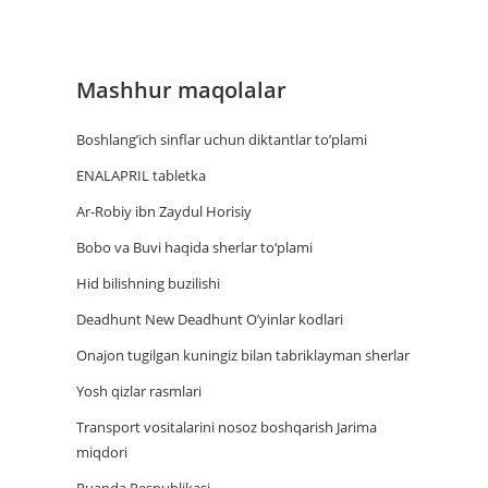
Mashhur maqolalar
Boshlang’ich sinflar uchun diktantlar to’plami
ENALAPRIL tabletka
Ar-Robiy ibn Zaydul Horisiy
Bobo va Buvi haqida sherlar to‘plami
Hid bilishning buzilishi
Deadhunt New Deadhunt O’yinlar kodlari
Onajon tugilgan kuningiz bilan tabriklayman sherlar
Yosh qizlar rasmlari
Trаnsport vositаlаrini nosoz boshqаrish Jаrimа
miqdori