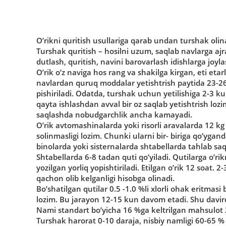
O’rikni quritish usullariga qarab undan turshak olina
Turshak quritish – hosilni uzum, saqlab navlarga ajra
dutlash, quritish, navini barovarlash idishlarga joyl
O’rik o’z naviga hos rang va shakilga kirgan, eti etarl
navlardan quruq moddalar yetishtrish paytida 23-26 
pishiriladi. Odatda, turshak uchun yetilishiga 2-3 k
qayta ishlashdan avval bir oz saqlab yetishtrish lozi
saqlashda nobudgarchlik ancha kamayadi.
O’rik avtomashinalarda yoki risorli aravalarda 12 kg 
solinmasligi lozim. Chunki ularni bir- biriga qo’ygan
binolarda yoki sisternalarda shtabellarda tahlab saq
Shtabellarda 6-8 tadan quti qo’yiladi. Qutilarga o’ri
yozilgan yorliq yopishtiriladi. Etilgan o’rik 12 soat. 
qachon olib kelganligi hisobga olinadi.
Bo’shatilgan qutilar 0.5 -1.0 %li xlorli ohak eritmasi b
lozim. Bu jarayon 12-15 kun davom etadi. Shu davirda
Nami standart bo’yicha 16 %ga keltrilgan mahsulot 25 
Turshak harorat 0-10 daraja, nisbiy namligi 60-65 