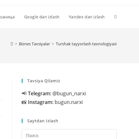
Переключи
траница
Google dan izlash
Yandex dan izlash
поиск
>
Biznes Tavsiyalar
>
Turshak tayyorlash texnologiyasi
по
Tavsiya Qilamiz
веб-
📢
Telegram:
@bugun_narxi
📸
Instagram:
bugun.narxi
сайту
Saytdan Izlash
Нажмите