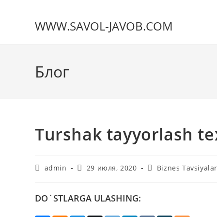
Перейти
к
WWW.SAVOL-JAVOB.COM
содержимому
Блог
Turshak tayyorlash te
Автор
Запись
Рубрика
admin
29 июля, 2020
Biznes Tavsiyala
записи:
опубликована:
записи:
DO`STLARGA ULASHING: