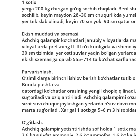
1 sotix
yerga 200 kg chirigan goʼng sochib chiqiladi. Berilishi
sochilib, keyin maydon 28–30 sm chuqurlikda yumsha
yer tekislab olinadi, keyin 70 sm yoki 90 sm qator oral
Ekish muddati va sxemasi.
Аchchiq qalampir koʼchatlari janubiy viloyatlarda m
viloyatlarda prelьning II–III oʼn kunligida va shimol
30 sm tizimida, yer osti suvlar yaqin boʼlgan yerlard
ekish sxemasiga qarab 555–714 ta koʼchat sarflanad
Parvarishlash.
Oʼsimliklarga birinchi ishlov berish koʼchatlar tuti
Bunda pushta va
qatordagi koʼchatlar orasining yengil chopiq qilinadi
sugʼoriladi va oziqlantiriladi. Аchchiq qalampirni oʼs
sizot suvi chuqur joylashgan yerlarda oʼsuv davri mo
marta sugʼoriladi. Xar gal 1 sotixga 5–6 m 3 hisobida
Oʼgʼitlash.
Аchchiq qalampir yetishtirishda sof holda 1 sotix 
7,6 kg sulьfat ammoniy, 2,6 kg ammofos, 1,6 kg kaliy x