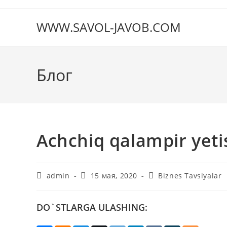
Перейти
к
WWW.SAVOL-JAVOB.COM
содержимому
Блог
Аchchiq qalampir yeti
Автор
Запись
Рубрика
admin
15 мая, 2020
Biznes Tavsiyalar
записи:
опубликована:
записи:
DO`STLARGA ULASHING: