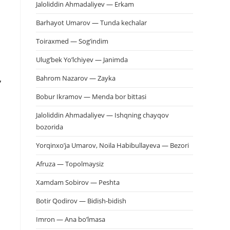
Jaloliddin Ahmadaliyev — Erkam
Barhayot Umarov — Tunda kechalar
a
Toiraxmed — Sog’indim
Ulug’bek Yo’lchiyev — Janimda
,
Bahrom Nazarov — Zayka
Bobur Ikramov — Menda bor bittasi
Jaloliddin Ahmadaliyev — Ishqning chayqov
bozorida
Yorqinxo’ja Umarov, Noila Habibullayeva — Bezori
Afruza — Topolmaysiz
Xamdam Sobirov — Peshta
Botir Qodirov — Bidish-bidish
Imron — Ana bo’lmasa