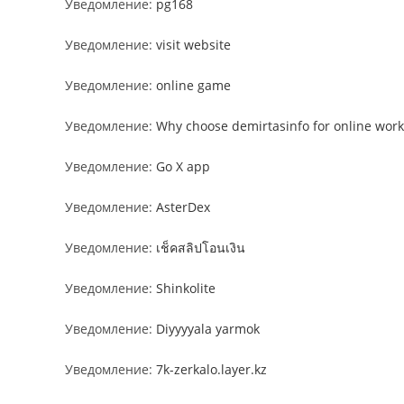
Уведомление:
pg168
Уведомление:
visit website
Уведомление:
online game
Уведомление:
Why choose demirtasinfo for online work
Уведомление:
Go X app
Уведомление:
AsterDex
Уведомление:
เช็คสลิปโอนเงิน
Уведомление:
Shinkolite
Уведомление:
Diyyyyala yarmok
Уведомление:
7k-zerkalo.layer.kz