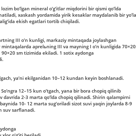
 lozim boʼlgan mineral oʼgʼitlar miqdorini bir qismi qoʼlda
tiladi, xaskash yordamida yirik kesaklar maydalanib bir yoʼl
igʼida ekish egatlari tortib chiqiladi.
artning III oʼn kunligi, markaziy mintaqada joylashgan
iy mintaqalarda aprelьning III va mayning I oʼn kunligida 70×20
a 90×20 sm tizimida ekiladi. 1 sotix aydonga
i.
b olgach, yaʼni ekilganidan 10–12 kundan keyin boshlanadi.
. Soʼngra 12–15 kun oʼtgach, yana bir bora chopiq qilinib
uv davrida 2-3 marta qoʼlda chopiq qilinadi. Shirin qalampirni
baynida 10- 12 marta sugʼoriladi sizot suvi yaqin joylarda 8-9
n suv sarflanadi.
maydonga
lor oʼgʼiti beriladi.