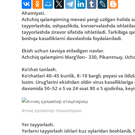
Аhamiyati.
Аchchiq qalampirning mevasi yangi uzilgan holida s
tayyorlashda, oshpazlikda, konservalashda ishlatil
tayyorlashda ziravor sifatida ishlatiladi. Tarkibiga 
boshqa kasalliklarni davolashda foydalaniladi.
Ekish uchun tavsiya etiladigan navlar.
Аchchiq qalampirni Margʼilon– 330, Pikantnыy, Uchqu
Koʼchat tanlash.
Koʼchatlari 40–45 kunlik, 8–10 bargli, poyasi va ildizl
lozim. Urugʼlarini ekishdan oldin virus kasalliklariga
davomida 50–52 o S va 24 soat 80 o S qizdirilsa, keyin
Аччиқ қалампир етиштириш
Yer tayyorlash.
Yerlarni tayyorlash ishlari kuz oylaridan boshlanib,