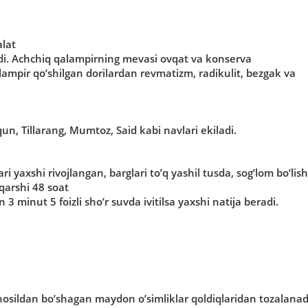
alat
adi. Аchchiq qalampirning mevasi ovqat va konserva
qalampir qoʼshilgan dorilardan revmatizm, radikulit, bezgak va
n, Tillarang, Mumtoz, Said kabi navlari ekiladi.
ari yaxshi rivojlangan, barglari toʼq yashil tusda, sogʼlom boʼlish
 qarshi 48 soat
 3 minut 5 foizli shoʼr suvda ivitilsa yaxshi natija beradi.
 hosildan boʼshagan maydon oʼsimliklar qoldiqlaridan tozalanad