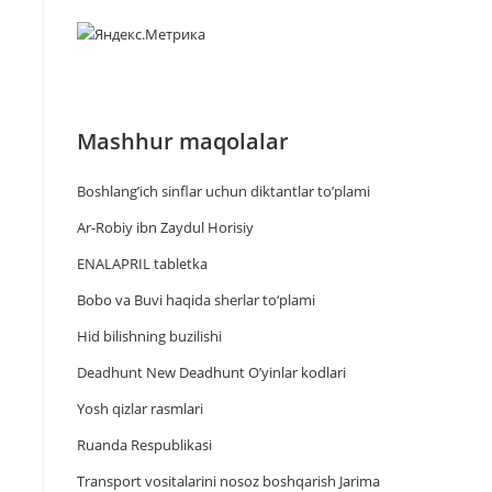
Mashhur maqolalar
Boshlang’ich sinflar uchun diktantlar to’plami
Ar-Robiy ibn Zaydul Horisiy
ENALAPRIL tabletka
Bobo va Buvi haqida sherlar to‘plami
Hid bilishning buzilishi
Deadhunt New Deadhunt O’yinlar kodlari
Yosh qizlar rasmlari
Ruanda Respublikasi
Trаnsport vositаlаrini nosoz boshqаrish Jаrimа