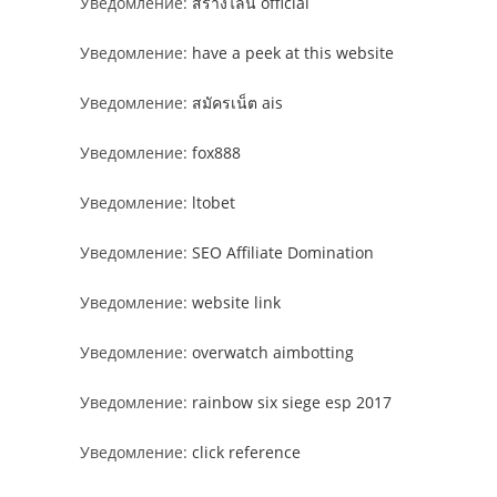
Уведомление:
สร้างไลน์ official
Уведомление:
have a peek at this website
Уведомление:
สมัครเน็ต ais
Уведомление:
fox888
Уведомление:
ltobet
Уведомление:
SEO Affiliate Domination
Уведомление:
website link
Уведомление:
overwatch aimbotting
Уведомление:
rainbow six siege esp 2017
Уведомление:
click reference