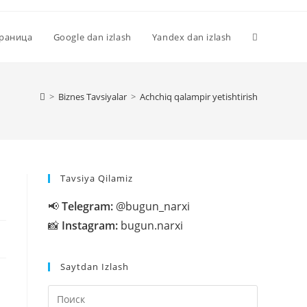
Переключи
траница
Google dan izlash
Yandex dan izlash
поиск
>
Biznes Tavsiyalar
>
Аchchiq qalampir yetishtirish
по
Tavsiya Qilamiz
веб-
📢
Telegram:
@bugun_narxi
📸
Instagram:
bugun.narxi
сайту
Saytdan Izlash
Нажмите