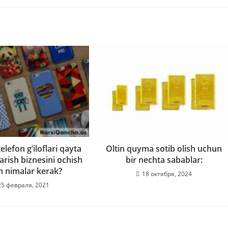
elefon g’iloflari qayta
Oltin quyma sotib olish uchun
arish biznesini ochish
bir nechta sabablar:
 nimalar kerak?
18 октября, 2024
25 февраля, 2021