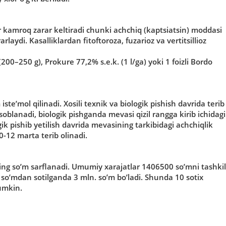
 kamroq zarar keltiradi chunki achchiq (kaptsiatsin) moddasi
arlaydi. Kasalliklardan fitoftoroza, fuzarioz va vertitsillioz
200–250 g), Prokure 77,2% s.e.k. (1 l/ga) yoki 1 foizli Bordo
teʼmol qilinadi. Xosili texnik va biologik pishish davrida terib
soblanadi, biologik pishganda mevasi qizil rangga kirib ichidagi
gik pishib yetilish davrida mevasining tarkibidagi achchiqlik
0-12 marta terib olinadi.
g soʼm sarflanadi. Umumiy xarajatlar 1406500 soʼmni tashkil
0 soʼmdan sotilganda 3 mln. soʼm boʼladi. Shunda 10 sotix
umkin.