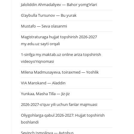
Jaloliddin Ahmadaliyev — Bahor yomg’irlari
G’aybulla Tursunov — Bu yurak
Mustafo — Seva olasanmi
Magistraturaga hujjat topshirish 2026-2027
my.edu.uz sayti orqali
1-sinfga my.maktab.uz online ariza topshirish
videoyo’riqnomasi
Milena Madmusayeva, toiraxmed — Yoshlik
VIA Marokand — Aladdin
Yunkaa, Masha Tilla — Jiz-jiz
2026-2027-o’quv yili uchun fanlar majmuasi
Oliygohlarga qabul 2026-2027: Hujjat topshirish
boshlandi
Sevinch Ismoilova — Avtobus