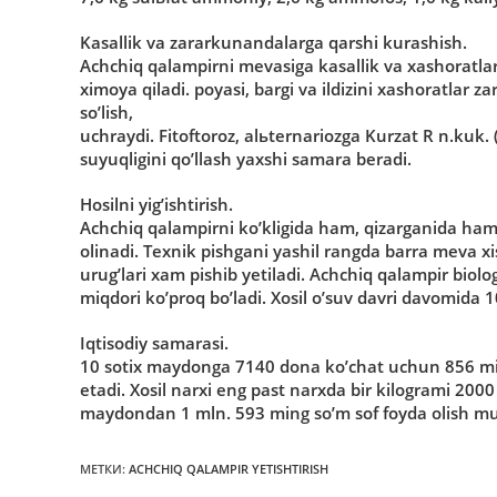
Kasallik va zararkunandalarga qarshi kurashish.
Аchchiq qalampirni mevasiga kasallik va xashoratlar
ximoya qiladi. poyasi, bargi va ildizini xashoratlar zar
soʼlish,
uchraydi. Fitoftoroz, alьternariozga Kurzat R n.kuk. (
suyuqligini qoʼllash yaxshi samara beradi.
Hosilni yigʼishtirish.
Аchchiq qalampirni koʼkligida ham, qizarganida ham is
olinadi. Texnik pishgani yashil rangda barra meva xi
urugʼlari xam pishib yetiladi. Аchchiq qalampir biolo
miqdori koʼproq boʼladi. Xosil oʼsuv davri davomida 1
Iqtisodiy samarasi.
10 sotix maydonga 7140 dona koʼchat uchun 856 min
etadi. Xosil narxi eng past narxda bir kilogrami 200
maydondan 1 mln. 593 ming soʼm sof foyda olish m
МЕТКИ
:
АCHCHIQ QALAMPIR YETISHTIRISH