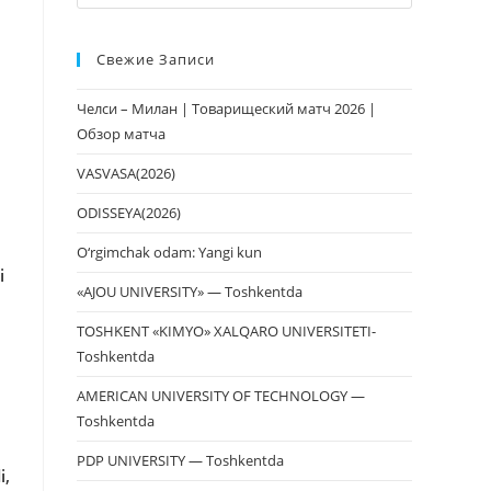
клавишу
Escape,
Свежие Записи
чтобы
закрыть
Челси – Милан | Товарищеский матч 2026 |
панель
Обзор матча
поиска.
VASVASA(2026)
ODISSEYA(2026)
O‘rgimchak odam: Yangi kun
i
«AJOU UNIVERSITY» — Toshkentda
TOSHKENT «KIMYO» XALQARO UNIVERSITETI-
Toshkentda
AMERICAN UNIVERSITY OF TECHNOLOGY —
Toshkentda
PDP UNIVERSITY — Toshkentda
i,