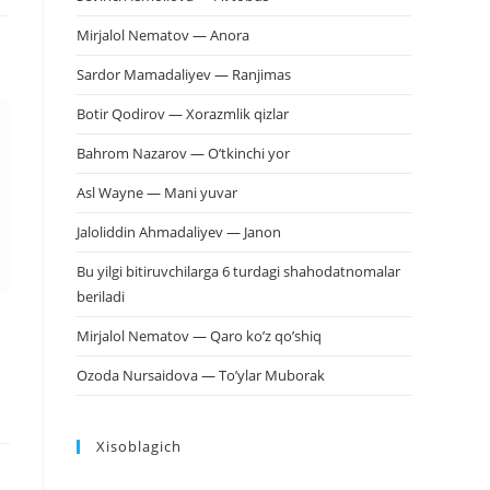
Mirjalol Nematov — Anora
Sardor Mamadaliyev — Ranjimas
Botir Qodirov — Xorazmlik qizlar
Bahrom Nazarov — O’tkinchi yor
Asl Wayne — Mani yuvar
Jaloliddin Ahmadaliyev — Janon
Bu yilgi bitiruvchilarga 6 turdagi shahodatnomalar
beriladi
Mirjalol Nematov — Qaro ko’z qo’shiq
Ozoda Nursaidova — To’ylar Muborak
Xisoblagich